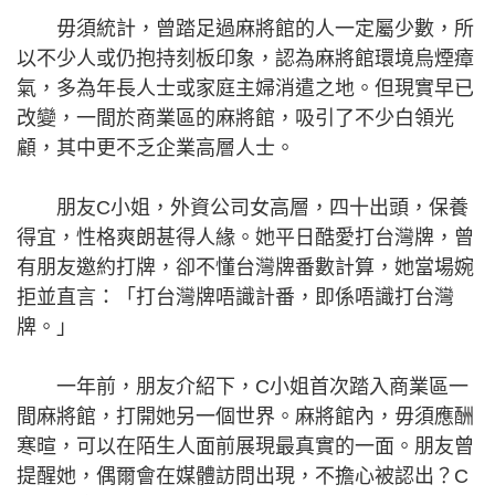
毋須統計，曾踏足過麻將館的人一定屬少數，所
以不少人或仍抱持刻板印象，認為麻將館環境烏煙瘴
氣，多為年長人士或家庭主婦消遣之地。但現實早已
改變，一間於商業區的麻將館，吸引了不少白領光
顧，其中更不乏企業高層人士。
朋友C小姐，外資公司女高層，四十出頭，保養
得宜，性格爽朗甚得人緣。她平日酷愛打台灣牌，曾
有朋友邀約打牌，卻不懂台灣牌番數計算，她當場婉
拒並直言：「打台灣牌唔識計番，即係唔識打台灣
牌。」
一年前，朋友介紹下，C小姐首次踏入商業區一
間麻將館，打開她另一個世界。麻將館內，毋須應酬
寒暄，可以在陌生人面前展現最真實的一面。朋友曾
提醒她，偶爾會在媒體訪問出現，不擔心被認出？C