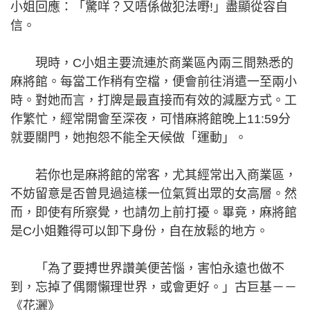
小姐回應：「驚咩？又唔係做犯法嘢!」盡顯從容自
信。
現時，C小姐主要流連於商業區內兩三間熟悉的
麻將館。每當工作稍有空檔，便會前往消遣一至兩小
時。對她而言，打牌是最直接而有效的減壓方式。工
作繁忙，經常開會至深夜，可惜麻將館晚上11:59分
就要關門，她抱怨不能全天候做「運動」。
若你也是麻將館的常客，尤其經常出入商業區，
不妨留意是否曾見過這樣一位氣質出眾的女高層。然
而，即使有所察覺，也請勿上前打擾。畢竟，麻將館
是C小姐難得可以卸下身份，自在放鬆的地方。
「為了要搏世界讚美便苦惱，害怕永遠也做不
到，忘掉了偶爾懶理世界，或會更好。」古巨基－－
《花灑》