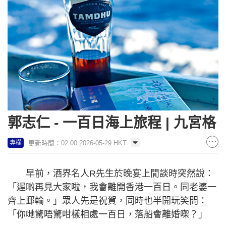
郭志仁 - 一百日海上旅程 | 九宮格
更新時間：02:00 2026-05-29 HKT
專欄
早前，酒界名人R先生於晚宴上閒談時突然說：
「遲啲再見大家啦，我會離開香港一百日。同老婆一
齊上郵輪。」眾人先是祝賀，同時也半開玩笑問：
「你哋驚唔驚咁樣相處一百日，落船會離婚㗎？」