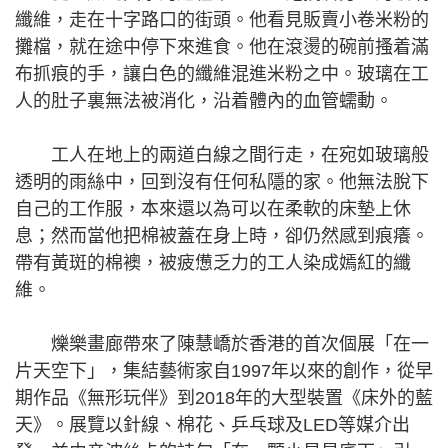
纖維，走在十字路口的街頭。他看見販賣小卷米粉的
攤檔，就在途中停下來進食。他在滾燙的碗前搔着滿
布抓痕的手，讓白色的纖維混進米粉之中。玻璃在工
人的肚子裏無法被消化，沿着體內的血管蠕動。
工人在地上的兩道白線之間行走，在宛如玻璃般
透明的雨絲中，回到沒有任何私隱的家。他無法脫下
自己的工作服，本來還以為可以在柔軟的床墊上休
息；然而當他把棉被蓋在身上時，卻仍然感到痕癢。
帶有黃斑的棉襖，被疲憊乏力的工人染成嫣紅的纖
維。
爍樂畫廊帶來了陳慧嶠於香港的首次個展「在一
片天空下」，集結藝術家自1997年以來的創作，從早
期作品《無形玩伴》到2018年的大型裝置《床外的藍
天》。展覽以針線、棉花、乒乓球及LED等媒介出