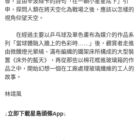
發，並由辛波絲卡的詩句「在一顆小星星底下」引
申，探問人類在將天空化為戰場之後，應該以怎樣的
視角仰望天空。
在經過主要以乒乓球及單色畫布為媒介的作品系
列「當球體融入牆上的色彩時……」後，觀賞者走進
由微醺燈光縈繞、滿布編織的鐵架床所構成的大型裝
置《床外的藍天》，再從那些以棉花框進玻璃箱的作
品之中，開始幻想一個在工廠處理玻璃纖維的工人的
故事。
林靖風
↓立即下載星島頭條App↓