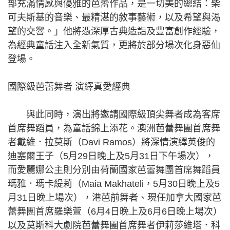
部充滿情感與優雅的芭蕾作品，是一切美的總結：柴
可夫斯基的音樂、最精湛的敘事藝術，以及希望與渴
望的交響。」他將憑深厚古典造詣及豐富創作經驗，
為經典童話注入全新氣質，更將於部分場次化身惡仙
登場。
國際級芭蕾舞者 演繹真愛經典
與此同時，演出將邀請國際級頂尖舞者成為客席
首席舞蹈員，為童話錦上添花。澳洲芭蕾舞團首席舞
者戴維．拉莫斯（Davi Ramos）將深情演繹英俊的
迪塞爾王子（5月29日晚上及5月31日下午場次），
而愛麗娜公主則分別由荷蘭國家芭蕾舞團首席舞蹈員
瑪雅．瑪卡緹莉（Maia Makhateli，5月30日晚上及5
月31日晚上場次），港芭前舞者、現任加拿大國家芭
蕾舞團首席羅樂萱（6月4日晚上及6月6日晚上場次）
以及莫斯科大劇院芭蕾舞團首席舞者伊莉莎維塔．科