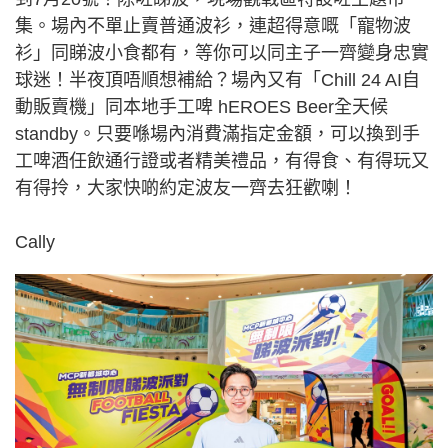
集。場內不單止賣普通波衫，連超得意嘅「寵物波
衫」同睇波小食都有，等你可以同主子一齊變身忠實
球迷！半夜頂唔順想補給？場內又有「Chill 24 AI自
動販賣機」同本地手工啤 hEROES Beer全天候
standby。只要喺場內消費滿指定金額，可以換到手
工啤酒任飲通行證或者精美禮品，有得食、有得玩又
有得拎，大家快啲約定波友一齊去狂歡喇！
Cally