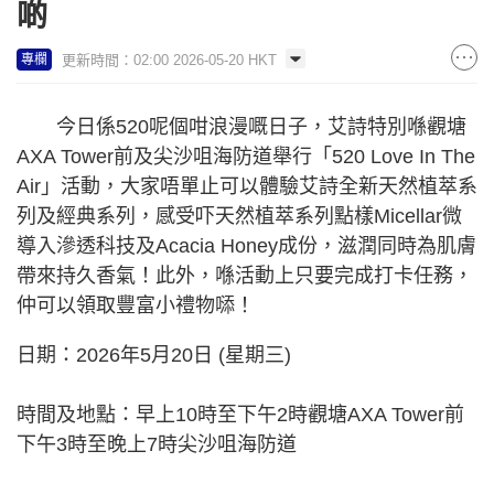
啲
更新時間：02:00 2026-05-20 HKT
專欄
今日係520呢個咁浪漫嘅日子，艾詩特別喺觀塘
AXA Tower前及尖沙咀海防道舉行「520 Love In The
Air」活動，大家唔單止可以體驗艾詩全新天然植萃系
列及經典系列，感受吓天然植萃系列點樣Micellar微
導入滲透科技及Acacia Honey成份，滋潤同時為肌膚
帶來持久香氣！此外，喺活動上只要完成打卡任務，
仲可以領取豐富小禮物𠻹！
日期：2026年5月20日 (星期三)
時間及地點：早上10時至下午2時觀塘AXA Tower前
下午3時至晚上7時尖沙咀海防道