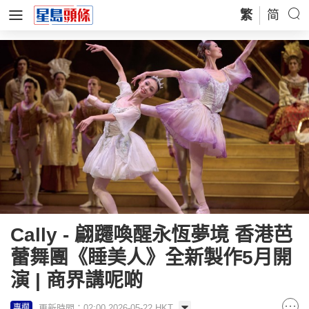
繁
简
Cally - 翩躚喚醒永恆夢境 香港芭
蕾舞團《睡美人》全新製作5月開
演 | 商界講呢啲
更新時間：02:00 2026-05-22 HKT
專欄