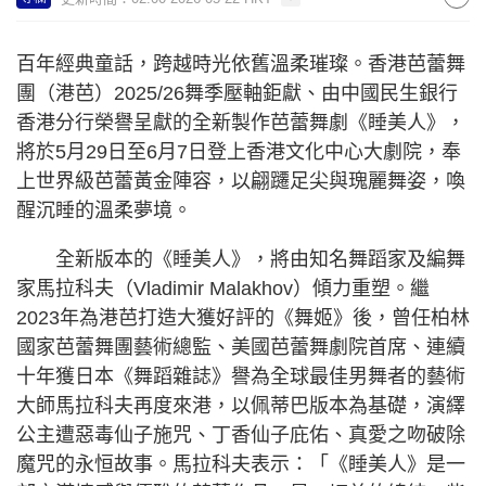
百年經典童話，跨越時光依舊溫柔璀璨。香港芭蕾舞
團（港芭）2025/26舞季壓軸鉅獻、由中國民生銀行
香港分行榮譽呈獻的全新製作芭蕾舞劇《睡美人》，
將於5月29日至6月7日登上香港文化中心大劇院，奉
上世界級芭蕾黃金陣容，以翩躚足尖與瑰麗舞姿，喚
醒沉睡的溫柔夢境。
全新版本的《睡美人》，將由知名舞蹈家及編舞
家馬拉科夫（Vladimir Malakhov）傾力重塑。繼
2023年為港芭打造大獲好評的《舞姬》後，曾任柏林
國家芭蕾舞團藝術總監、美國芭蕾舞劇院首席、連續
十年獲日本《舞蹈雜誌》譽為全球最佳男舞者的藝術
大師馬拉科夫再度來港，以佩蒂巴版本為基礎，演繹
公主遭惡毒仙子施咒、丁香仙子庇佑、真愛之吻破除
魔咒的永恒故事。馬拉科夫表示：「《睡美人》是一