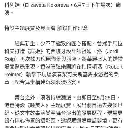
科列娃（Elizaveta Kokoreva，6月7日下午場次）飾
演。
特設主題展覽及見面會 解鎖創作理念
經典新生，少不了極致的匠心搭配。曾攜手馬拉
科夫打造《舞姬》的西班牙設計師祖迪．洛（Jordi
Roig）再次操刀瑰麗佈景與服裝，將華麗盛大的婚禮
場面驚艷重現。香港管弦樂團將在指揮賴瑪（Robert
Reimer）執掌下現場演奏柴可夫斯基雋永悠揚的樂
章，配合舞步構建沉浸浪漫盛宴。
舞台之外，浪漫持續瀰漫。由即日至5月25日，
港芭特設《睡美人》主題展覽，展出劇目過去幾個世
紀、從文本故事演變至舞台演出的發展歷程。現場更
設有精心佈置的攝影區，邀觀眾邂逅童話夢境，更有