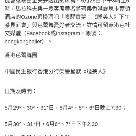
機會嬴取由金美夢送出的床褥。5月25日下午3時至5
時，馬拉科夫與一眾客席舞者將齊集香港麗思卡爾頓
酒店的Ozone頂樓酒吧「喚醒童夢：《睡美人》下午
茶見面會」與芭蕾舞愛好者交流，詳情可留意港芭社
交媒體（Facebook或Instagram，帳號：
hongkongballet）。
香港芭蕾舞團
中國民生銀行香港分行榮譽呈獻《睡美人》
日期及時間：
5月29*、30*、31*日，6月4*、5*、6*日晚上7:30；
5月30^、31*日，6月6^、7*日下午2:30