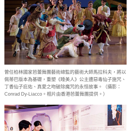
曾任柏林國家芭蕾舞團藝術總監的藝術大師馬拉科夫，將以
佩蒂巴版本為基礎，重塑《睡美人》公主遭惡毒仙子施咒、
丁香仙子庇佑、真愛之吻破除魔咒的永恒故事。（攝影：
Conrad Dy-Liacco。相片由香港芭蕾舞團提供。）