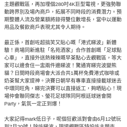
主題觀戰區，再加埋個280吋4K巨型電視，更強勢聯
動跨界別及場內商戶，拓展不同時段的消費潛力。預
期整體人流及營業額將錄得雙位數增長，當中以運動
用品及餐飲商戶表現尤其令人期待。
最正係，首創咗超搞笑又貼心嘅「港式睇波」新體
驗！商場同新進駐「名苑酒家」合作首創嘅「足球點
心車」，直接外送熱辣辣嘅早茶點心去觀戰區，等大
家可以邊食住一盅兩件邊睇波！驚通宵睇完波變熊
貓？日間時段商場會大派合共1萬杯免費港式咖啡或
奶茶幫大家提神。決賽日朝早有專車直接接載球迷去
中環同旺角，睇完決賽可以直接返工，夠晒貼心！現
場仲會聯同傑志、螢花足球隊同阿根廷球迷會開
Party，氣氛一定正到爆！
大家記得mark低日子，呢個狂歡派對會由6月12號玩
到7月20號！除咗睇波，現場觀戰區特設咗主題市