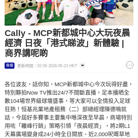
Cally - MCP新都城中心大玩夜晨
經濟 日夜「港式睇波」新體驗 |
商界講呢啲
更新時間：02:00 2026-05-23 HKT
專欄
各位波友，話你知，MCP新都城中心今次玩得好盡，
特別夥拍Now TV推出24/7不間斷直播，足本播晒全
數104場世界級球壇盛事，等大家可以全情投入足球
狂熱！恒基兆業地產租務（二）部總經理陳德鳴就
話，今屆好多賽事主要集中喺深夜至早晨，商場特別
用咗「離峰行銷」策略引領「夜晨經濟」，將2期L1
天幕廣場變身成24小時全日開放、近2,000呎嘅草地