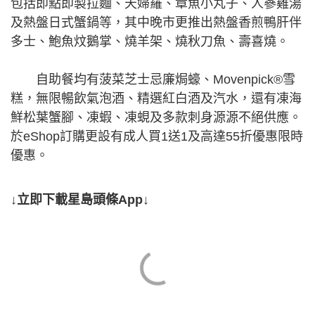
包括即點即製拉麵、天婦羅、章魚小丸子、人蔘雞湯
及熱盤日式蟹鍋等，其中晚市更推出熱盤香煎鴨肝伴
多士、鮑魚炆鵝掌、燒羊架、燒秋刀魚、壽喜燒。
自助餐均有菠菜芝士忌廉焗蠔、Movenpick®雪
糕，無限暢飲氣泡酒、精選紅白酒及汽水，還有凍海
鮮松葉蟹腳、凍蝦、凍蜆及多款刺身源源不絕供應。
於eShop訂購更設有成人買1送1及高達55折優惠限時
優惠。
↓立即下載星島頭條App↓