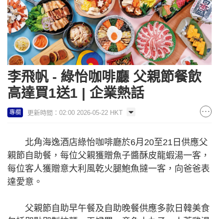
李飛帆 - 綠怡咖啡廳 父親節餐飲
高達買1送1 | 企業熱話
更新時間：02:00 2026-05-22 HKT
專欄
北角海逸酒店綠怡咖啡廳於6月20至21日供應父
親節自助餐，每位父親獲贈魚子醬酥皮龍蝦湯一客，
每位客人獲贈意大利風乾火腿鮑魚撻一客，向爸爸表
達愛意。
父親節自助早午餐及自助晚餐供應多款日韓美食