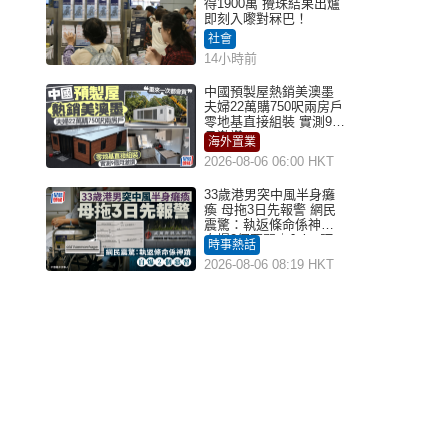
得1900萬 攪珠結果出爐
即刻入嚟對冧巴！
社會
14小時前
中國預製屋熱銷美澳墨
夫婦22萬購750呎兩房戶
零地基直接組裝 實測9個
月激讚
海外置業
2026-08-06 06:00 HKT
33歲港男突中風半身癱
瘓 母拖3日先報警 網民
震驚：執返條命係神蹟
自爆2個惡習｜Juicy叮
時事熱話
2026-08-06 08:19 HKT