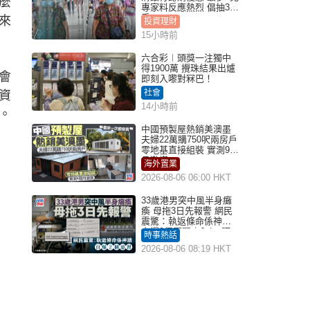
麼
專家料反應熱烈 倡抽30
手
來
投資理財
15小時前
六合彩︱頭獎一注獨中
得1900萬 攪珠結果出爐
會
即刻入嚟對冧巴！
社會
資
14小時前
。
中國預製屋熱銷美澳墨
夫婦22萬購750呎兩房戶
零地基直接組裝 實測9個
月激讚
海外置業
2026-08-06 06:00 HKT
33歲港男突中風半身癱
瘓 母拖3日先報警 網民
震驚：執返條命係神蹟
自爆2個惡習｜Juicy叮
時事熱話
2026-08-06 08:19 HKT