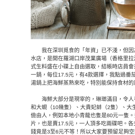
我在深圳覓食的「年資」已不淺，但因為
水店，是開在羅湖口岸茂業廣場（香格里拉
式生料盛在小碟上自由選取，結帳時店員會
一鍋，每位17.5元，有4款選擇，我點過
湯鍋上把海鮮蒸熟來吃，特別能保持食材的
海鮮大部分是現宰的，琳瑯滿目，令人有選
和大蜆（10幾隻）、大貴妃蚌（2隻）、大
儉由人，例如本地小青龍也隻是80元一隻
片，也是賣17.5元，一人頂多吃兩碟吧。
錢竟是3至6元不等！所以大家要預留足夠