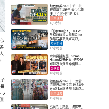
銀色債券2026｜新一批
銀債每手1萬元 最少4.25
厘 8.21起可申購 發行金
額最多550億
投資理財
1小時前
「你個frd廢！」JUPAS
放榜炫耀港大醫科Offer
名校女生囂張留言惹眾
心
怒 醫學院澄清：宣稱
時事熱話
「40.5分獲錄取」不符事
各
17小時前
實｜Juicy叮
人
佘詩曼疑胸壓Chrome
在
Hearts型男老闆 俯身疑
跟對方背脊零距離接觸
網民驚呼：企側邊唔
影視圈
得？
18小時前
蟶子
銀色債券2026｜一文看
清銀行認購優惠 最多8免
，豐
專家料反應熱烈 倡抽30
手
、6
投資理財
15小時前
價
六合彩︱頭獎一注獨中