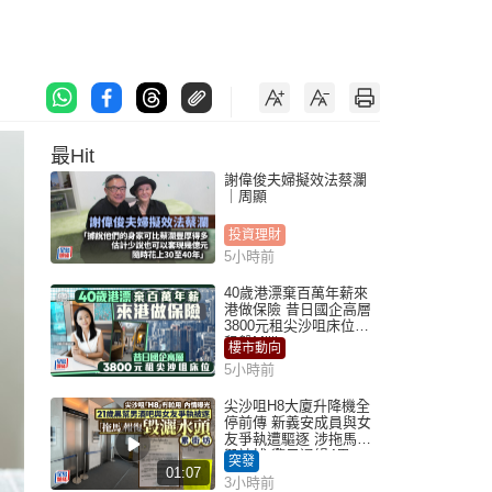
最Hit
謝偉俊夫婦擬效法蔡瀾
｜周顯
投資理財
5小時前
40歲港漂棄百萬年薪來
港做保險 昔日國企高層
3800元租尖沙咀床位｜
租盤Million
樓市動向
5小時前
尖沙咀H8大廈升降機全
停前傳 新義安成員與女
友爭執遭驅逐 涉拖馬刑
毀被捕 警另通緝4男
突發
01:07
3小時前