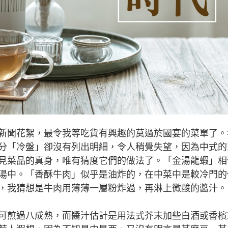
聞花絮，最令我等吃貨有興趣的莫過於國宴的菜單了。
分「冷盤」卻沒有列出明細，令人稍覺失望，因為中式的
見菜品的真身，唯有猜度它們的做法了。「金湯龍蝦」相
湯中。「香酥牛肉」似乎是油炸的，在中菜中是較冷門的
，我猜想是牛肉用薄薄一層粉炸過，再淋上微酸的醬汁。
煎過八成熟，而醬汁估計是用法式芥末加些白酒或香檳