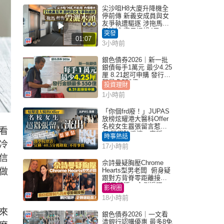
尖沙咀H8大廈升降機全
停前傳 新義安成員與女
友爭執遭驅逐 涉拖馬刑
毀被捕 警另通緝4男
突發
01:07
3小時前
銀色債券2026｜新一批
銀債每手1萬元 最少4.25
厘 8.21起可申購 發行金
額最多550億
投資理財
1小時前
「你個frd廢！」JUPAS
放榜炫耀港大醫科Offer
名校女生囂張留言惹眾
看
怒 醫學院澄清：宣稱
時事熱話
「40.5分獲錄取」不符事
冷
17小時前
實｜Juicy叮
信
佘詩曼疑胸壓Chrome
做
Hearts型男老闆 俯身疑
跟對方背脊零距離接觸
網民驚呼：企側邊唔
影視圈
得？
18小時前
來
銀色債券2026｜一文看
清銀行認購優惠 最多8免