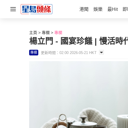
港聞
娛樂
最Hit
即
主頁
專欄
專欄
楊立門 - 國宴珍饈 | 慢活時
更新時間：02:00 2026-05-21 HKT
專欄