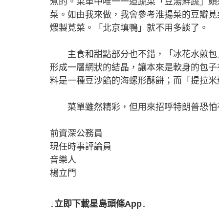
煮的。菜單中唯一一道蔬菜「豆湯鮮蔬」頗
菜。如由我來做，我會參考淮揚菜的豆瓣莧
煨製莧菜。「北京填鴨」就不用多談了。
主食和甜點部分也不錯，「冰花水煎包」
形成一層網狀的結晶，讓本來是軟身的包子
料是一種豆沙餡的海螺形酥餅；而「提拉米
菜單雖然精彩，但用來招呼特朗普恐怕有
前資深公務員
現任時事評論員
音樂人
楊立門
↓立即下載星島頭條App↓