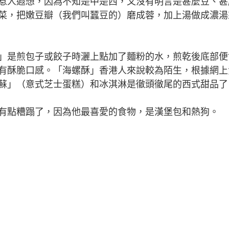
惹人遐想，因為不知是中是西，又沒有明言是甚麼豆、甚
菜，把嫩豆瓣（我們叫蠶豆的）磨成蓉，加上湯做成濃湯
是煎包子或餃子時灑上點加了麵粉的水，煎乾後底部便
有酥脆口感。「海螺酥」香港人來說較為陌生，根據網上
蘇」（意式芝士蛋糕）和冰淇淋是徹頭徹尾的西式甜品了
點糟蹋了，因為他最喜愛的食物，是漢堡包和熱狗。