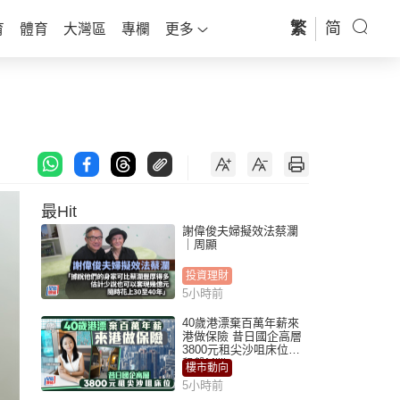
繁
简
育
體育
大灣區
專欄
更多
最Hit
謝偉俊夫婦擬效法蔡瀾
｜周顯
投資理財
5小時前
40歲港漂棄百萬年薪來
港做保險 昔日國企高層
3800元租尖沙咀床位｜
租盤Million
樓市動向
5小時前