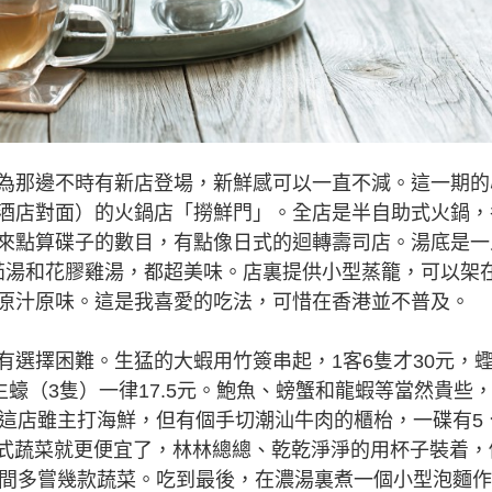
那邊不時有新店登場，新鮮感可以一直不減。這一期的
酒店對面）的火鍋店「撈鮮門」。全店是半自助式火鍋，
來點算碟子的數目，有點像日式的迴轉壽司店。湯底是一
番茄湯和花膠雞湯，都超美味。店裏提供小型蒸籠，可以架
原汁原味。這是我喜愛的吃法，可惜在香港並不普及。
擇困難。生猛的大蝦用竹簽串起，1客6隻才30元，
生蠔（3隻）一律17.5元。鮑魚、螃蟹和龍蝦等當然貴些
。這店雖主打海鮮，但有個手切潮汕牛肉的櫃枱，一碟有5
各式蔬菜就更便宜了，林林總總、乾乾淨淨的用杯子裝着，
空間多嘗幾款蔬菜。吃到最後，在濃湯裏煮一個小型泡麵作