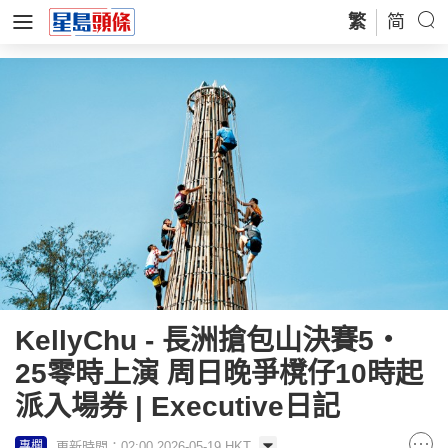
繁
简
KellyChu - 長洲搶包山決賽5‧
25零時上演 周日晚爭櫈仔10時起
派入場券 | Executive日記
更新時間：02:00 2026-05-19 HKT
專欄