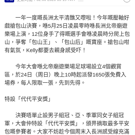
一年一度嘅長洲太平清醮又嚟啦！今年嘅壓軸好
戲搶包山決賽，喺5月25日凌晨零時喺長洲北帝廟遊
樂場上演，12位身手了得嘅選手會喺凌晨時分爬上包
山，爭奪「包山王」、「包山后」嘅寶座。搶包山咁
有氣氛，Kelly都要去親身感受吓！
今年大會喺北帝廟遊樂場足球場設立4個觀賞
區，於24日（周日）晚上10時起派發1650張免費入
場券，每人限取一張，先到先得。
特設「代代平安獎」
決賽唔單止設男子組冠、亞、季軍同女子組冠
軍，大會仲特設「代代平安獎」，頒畀摘取最多平安
包嘅參賽者。大家不妨趁今個周末入長洲感受線充滿