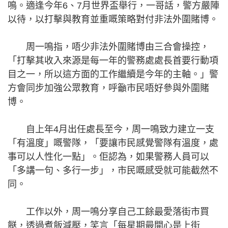
鳴。適逢今年6、7月世界盃舉行，一哥話，警方嚴陣
以待，以打擊與教育並重嘅策略對付非法外圍賭博。
周一鳴指，唔少非法外圍賭博由三合會操控，
「打擊其收入來源是每一年的警務處處長首要行動項
目之一，所以這方面的工作繼續是今年的主軸。」警
方會同步加強公眾教育，呼籲市民唔好參與外圍賭
博。
自上年4月出任處長至今，周一鳴致力建立一支
「有溫度」嘅警隊，「要讓市民感覺警隊有溫度，處
事可以人性化一點」。佢認為，如果警務人員可以
「多講一句、多行一步」，市民嘅感受就可能截然不
同。
工作以外，周一鳴分享自己工餘最愛落街市買
餸，透過煮飯減壓，笑言「每星期最開心是上街