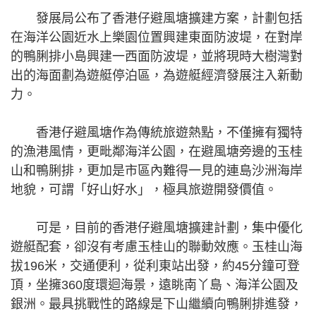
發展局公布了香港仔避風塘擴建方案，計劃包括
在海洋公園近水上樂園位置興建東面防波堤，在對岸
的鴨脷排小島興建一西面防波堤，並將現時大樹灣對
出的海面劃為遊艇停泊區，為遊艇經濟發展注入新動
力。
香港仔避風塘作為傳統旅遊熱點，不僅擁有獨特
的漁港風情，更毗鄰海洋公園，在避風塘旁邊的玉桂
山和鴨脷排，更加是市區內難得一見的連島沙洲海岸
地貌，可謂「好山好水」，極具旅遊開發價值。
可是，目前的香港仔避風塘擴建計劃，集中優化
遊艇配套，卻沒有考慮玉桂山的聯動效應。玉桂山海
拔196米，交通便利，從利東站出發，約45分鐘可登
頂，坐擁360度環迴海景，遠眺南丫島、海洋公園及
銀洲。最具挑戰性的路線是下山繼續向鴨脷排進發，