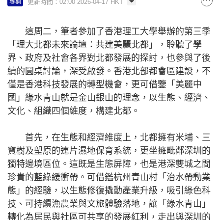
更新時間：02:00 2026-04-17 HKT
專欄
這周二，筆者參加了香港理工大學舉辦的第三季
「理大北都未來論壇：共建美麗北都」，聆聽了學
界、政府及社會各界對北都發展的探討，也參與了後
續的圓桌討論，深受啟發。香港北部都會區建設，不
僅是香港科技發展的轉型機會，更可借鑒「美麗中
國」綠水青山就是金山銀山的理念，以生態、經濟、
文化、組織四個維度，構建北都。
首先，在生態和經濟維度上，北都擁有米埔、三
寶樹及塱原的連片濕地保育系統，更坐擁毗鄰深圳的
獨特邊境區位。這既是生態屏障，也是港深雙城之間
珍貴的藍綠緩衝帶。可借鑑杭州青山村「治水帶動業
態」的經驗，以生態修復撬動產業升級，吸引綠色科
技、可持續漁農業與文旅體驗落地，讓「綠水青山」
轉化為居民與社區可共享的發展紅利，走出與深圳的