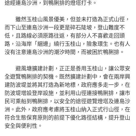
途經連島沙洲，到鴨脷排的燈塔打卡。
雖然玉桂山風景優美，但並未打造為正式山徑，
而下山至連島沙洲一段更是碎石陡坡，登山難度不
低，且路線必須原路往返，有部分人不喜歡走回頭
路，沿海岸「綑邊」繞行玉桂山，險象環生。也有人
沒有注意連島沙洲的潮汐時間，而被困於鴨脷排。
避風塘擴建計劃，正正是善用玉桂山，讓公眾安
全遊覽鴨脷排的契機。既然擴建計劃中，會在兩岸興
建防波堤並將其打造為新地標，政府應多走一步，在
防波堤增設登岸設施，並利用山徑連接鴨脷排，讓市
民可乘船到鴨脷排，以安全的途徑遊覽燈塔及連島沙
洲。此外，政府應考慮將玉桂山納入正式行山徑，在
符合生態保育原則的前提下優化路徑結構，提升登山
安全與便利性。