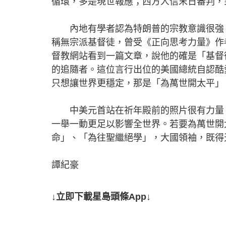
循環，多是現世報應；西方人信末日審判，
內地有學者認為特朗普的宗教意識很強，
稱無宗派基督徒，曾受《正向思考力量》作者Nor
督教網站看到一篇文章，說他的確是「基督
的追隨者。這位言行出位的美國總統自認酷
只想讓世界更穩定，那是「為萬世開太平」
中美元首站在祈年殿前的照片很有力量，
一舉一動更足以影響全世界。若要為萬世開
命」、「為往聖繼絕學」，大國領袖，既得天獨
譚紀豪
↓立即下載星島頭條App↓