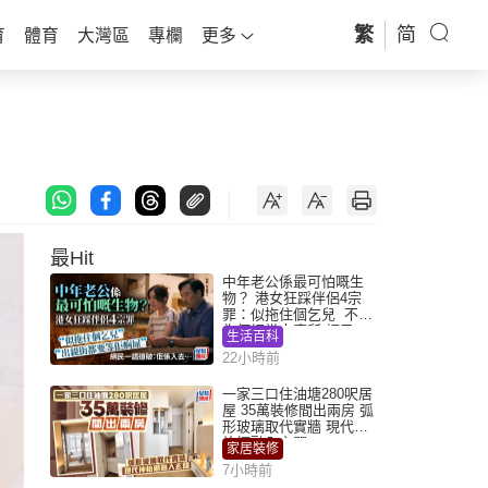
繁
简
育
體育
大灣區
專欄
更多
最Hit
中年老公係最可怕嘅生
物？ 港女狂踩伴侶4宗
罪：似拖住個乞兒 不解
為何經常去廁所 網民一
生活百科
語道破
22小時前
一家三口住油塘280呎居
屋 35萬裝修間出兩房 弧
形玻璃取代實牆 現代神
枱櫃融入玄關
家居裝修
7小時前