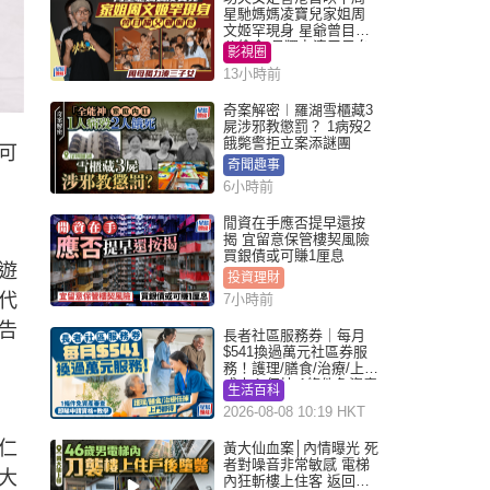
星馳媽媽凌寶兒家姐周
文姬罕現身 星爺曾目睹
父偷食 母獨力湊三子女
影視圈
13小時前
奇案解密︱羅湖雪櫃藏3
屍涉邪教懲罰？ 1病歿2
餓斃警拒立案添謎團
可
奇聞趣事
6小時前
閒資在手應否提早還按
揭 宜留意保管樓契風險
買銀債或可賺1厘息
遊
投資理財
代
7小時前
告
長者社區服務券｜每月
$541換過萬元社區券服
務！護理/膳食/治療/上門
或中心任揀 1條件免資產
生活百科
審查（附申請資格及教
2026-08-08 10:19 HKT
學）
仁
黃大仙血案│內情曝光 死
者對噪音非常敏感 電梯
大
內狂斬樓上住客 返回住