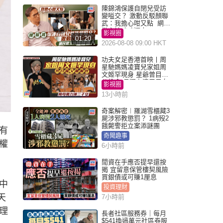
陳錦鴻保護自閉兒受訪
變嗌交？ 激動反駁顏聯
武：我擔心咁又點 網民
批主持咄咄逼人
影視圈
01:20
2026-08-08 09:00 HKT
功夫女足香港首映丨周
星馳媽媽凌寶兒家姐周
文姬罕現身 星爺曾目睹
父偷食 母獨力湊三子女
影視圈
13小時前
奇案解密︱羅湖雪櫃藏3
屍涉邪教懲罰？ 1病歿2
餓斃警拒立案添謎團
有
奇聞趣事
權
6小時前
閒資在手應否提早還按
揭 宜留意保管樓契風險
買銀債或可賺1厘息
中
投資理財
天
7小時前
理
長者社區服務券｜每月
$541換過萬元社區券服