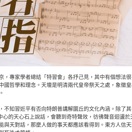
，專家學者總結「特習會」各抒己見，其中有個想法很
中國哲學和理念。天壇是明清兩代皇帝祭天之處，象徵皇
。
不知習近平有否向特朗普講解圜丘的文化內涵。除了其
丘中心的天心石上說話，會聽到奇特聲效，彷彿聲音迴盪於
能與天對話，那麼人做的事天都應該看得到。東方人信天