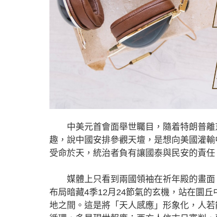
中美元首會面舉世矚目，隨着特朗普離京
趣，說中國安排參觀天壇，是想向美國灌輸
受命於天，統治者負有讓國泰與民安的責任
媒體上只看到兩國領袖在祈年殿的畫面，
布局暗藏4季12月24節氣的玄機，站在圜
地之間。這是將「天人感應」形象化，人若