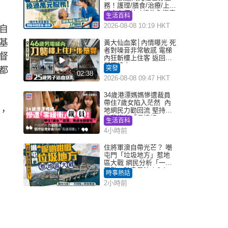
務！護理/膳食/治療/上門
或中心任揀 1條件免資產
生活百科
審查（附申請資格及教
2026-08-08 10:19 HKT
自
學）
某基
黃大仙血案│內情曝光 死
者對噪音非常敏感 電梯
督
內狂斬樓上住客 返回住
所墮樓亡
突發
都
02:38
2026-08-08 09:47 HKT
34歲港漂媽媽慘遭裁員
帶住7歲女陷入茫然 內
，
地網民力勸回流 堅持留
港背後有「長遠規
生活百科
劃」？
4小時前
住將軍澳自帶光芒？ 嘲
屯門「垃圾地方」惹地
區大戰 網民分析「一共
同點」秒息風波｜Juicy
時事熱話
叮
2小時前