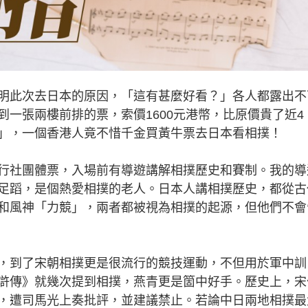
此次去日本的原因，「這有甚麼好看？」各人都露出不
一張兩樓前排的票，索價1600元港幣，比原價貴了近4
」，一個香港人竟不惜千金買黃牛票去日本看相撲！
社團體票，入場前有導遊講解相撲歷史和賽制。我的導
足蹈，是個熱愛相撲的老人。日本人講相撲歷史，都從古
和風神「力競」，兩者都被視為相撲的起源，但他們不會
到了宋朝相撲更是很流行的競技運動，不但用於軍中訓
滸傳》就幾次提到相撲，燕青更是箇中好手。歷史上，宋
，遭司馬光上奏批評，並建議禁止。若論中日兩地相撲最