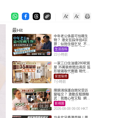
最Hit
中年老公係最可怕嘅生
物？ 港女狂踩伴侶4宗
罪：似拖住個乞兒 不解
為何經常去廁所 網民一
生活百科
語道破
22小時前
一家三口住油塘280呎居
屋 35萬裝修間出兩房 弧
形玻璃取代實牆 現代神
枱櫃融入玄關
家居裝修
7小時前
陳錦鴻保護自閉兒受訪
變嗌交？ 激動反駁顏聯
武：我擔心咁又點 網民
批主持咄咄逼人
影視圈
01:20
2026-08-08 09:00 HKT
功夫女足香港首映丨周