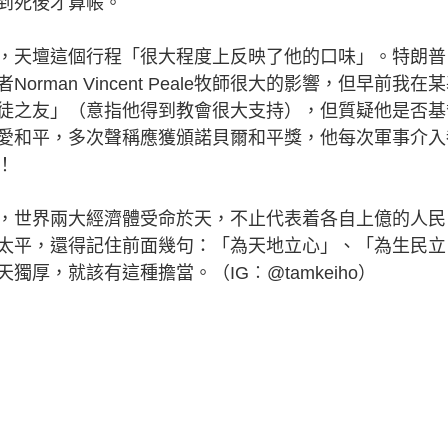
到死後才算帳。
天壇這個行程「很大程度上反映了他的口味」。特朗普
man Vincent Peale牧師很大的影響，但早前我在
徒之友」（意指他得到教會很大支持），但質疑他是否基
愛和平，多次聲稱應獲頒諾貝爾和平獎，他每次軍事介入
！
世界兩大經濟體受命於天，不止代表着各自上億的人民
太平，還得記住前面幾句：「為天地立心」、「為生民立
厚，就該有這種擔當。（IG︰@tamkeiho）