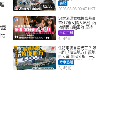
所墮樓亡
突發
進
02:38
2026-08-08 09:47 HKT
34歲港漂媽媽慘遭裁員
帶住7歲女陷入茫然 內
曾經
地網民力勸回流 堅持留
港背後有「長遠規
生活百科
趁比
劃」？
4小時前
住將軍澳自帶光芒？ 嘲
屯門「垃圾地方」惹地
區大戰 網民分析「一共
同點」秒息風波｜Juicy
時事熱話
叮
2小時前