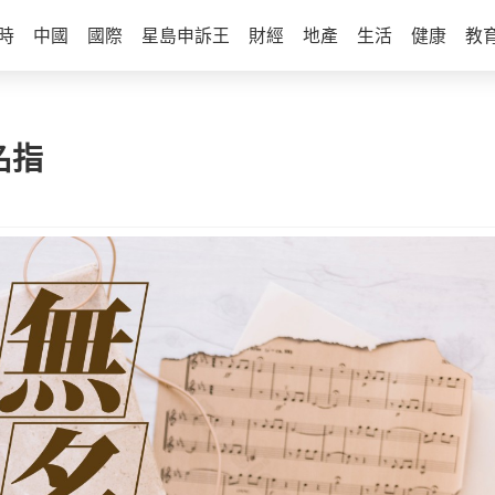
時
中國
國際
星島申訴王
財經
地產
生活
健康
教
名指