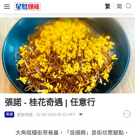
繁
简
張諾 - 桂花奇遇 | 任意行
更新時間：02:00 2026-05-15 HKT
專欄
大角咀橫街窄巷裏，「良順興」是街坊聚腳點，