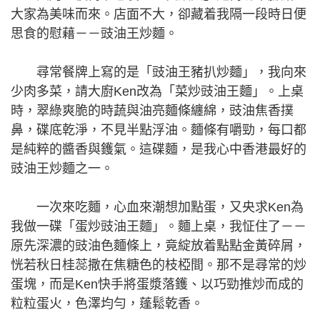
大家為美味而來。店面不大，卻藏着我隔一段時日便
思食的慰藉－－豉油王炒麵。
尋常餐牌上寫的是「豉油王豬扒炒麵」，我向來
少肉多菜，請大廚Ken改為「菜炒豉油王麵」。上桌
時，翠綠爽脆的時蔬與油亮麵條纏綿，豉油焦香撲
鼻，碟底乾淨，不見半點浮油。麵條有嚼勁，每口都
是純粹的醬香與鑊氣。這碟麵，是我心中香港最好的
豉油王炒麵之一。
一次來吃麵，心血來潮想加點蛋，又央求Ken為
我做一碟「蛋炒豉油王麵」。麵上桌，我怔住了－－
原先深濃的豉油色麵條上，竟綻放着點點金黃碎屑，
恍若秋日桂蕊撒在焦糖色的枝椏間。那不是尋常的炒
蛋塊，而是Ken快手將蛋漿落鑊、以巧勁推炒而成的
粒粒蛋火，色澤均勻，蓬鬆乾香。