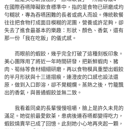
在國際吞嚥障礙飲食標準中，指的是食物已研磨成均
勻糊狀，專為吞嚥困難的長者或病人而設。傳統軟餐
往往把食物打成面目模糊的泥團，營養或許足夠，卻
失去了進食最基本的樂趣：形狀、顏色、香氣，還有
那一份「我在吃飯」的儀式感。
而眼前的蝦餃，幾乎完全打破了這種刻板印象。
美心團隊用了將近一年時間研發，把新鮮蝦肉、豬
肉、筍絲等食材細細研磨，再以食物模具重塑出蝦餃
的半月形狀與十三道摺痕，連澄皮的口感也設法還
原，做到入口即溶，卻不覺糊爛。蒸熱之後，竹籠飄
出的香氣，與普通蝦餃並無二致。
我看着同桌的長輩慢慢咀嚼，臉上是許久未見的
滿足。她從前最愛飲茶，患病後連吞嚥都變得吃力，
蝦餃燒賣早已成了回憶。此刻她小心地再夾起一顆，