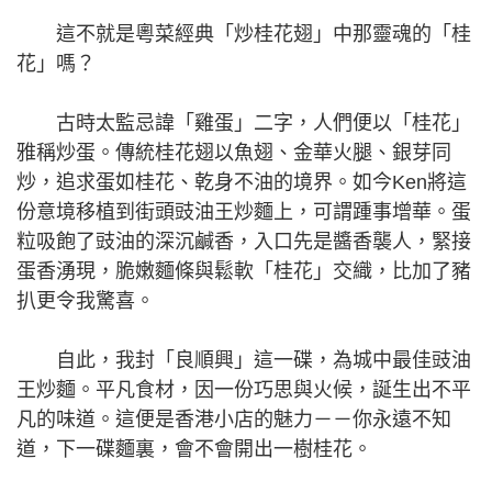
這不就是粵菜經典「炒桂花翅」中那靈魂的「桂
花」嗎？
古時太監忌諱「雞蛋」二字，人們便以「桂花」
雅稱炒蛋。傳統桂花翅以魚翅、金華火腿、銀芽同
炒，追求蛋如桂花、乾身不油的境界。如今Ken將這
份意境移植到街頭豉油王炒麵上，可謂踵事增華。蛋
粒吸飽了豉油的深沉鹹香，入口先是醬香襲人，緊接
蛋香湧現，脆嫩麵條與鬆軟「桂花」交織，比加了豬
扒更令我驚喜。
自此，我封「良順興」這一碟，為城中最佳豉油
王炒麵。平凡食材，因一份巧思與火候，誕生出不平
凡的味道。這便是香港小店的魅力－－你永遠不知
道，下一碟麵裏，會不會開出一樹桂花。