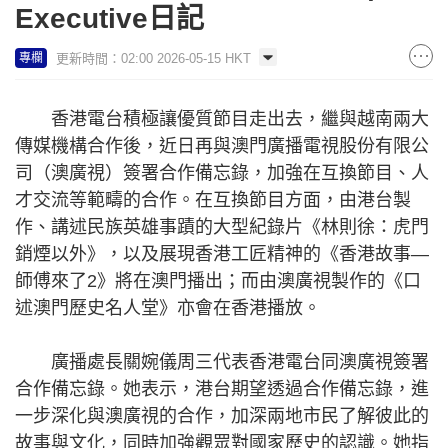
Executive日記
更新時間：02:00 2026-05-15 HKT
專欄
香港電台積極讓優質節目走出去，繼與越南兩大
傳媒機構合作後，近日再與澳門廣播電視股份有限公
司（澳廣視）簽署合作備忘錄，加強在互換節目、人
才交流等範疇的合作。在互換節目方面，由港台製
作、講述民族英雄事蹟的大型紀錄片《林則徐：虎門
銷煙以外》，以及展現香港工匠精神的《香港故事—
師傅來了2》將在澳門播出；而由澳廣視製作的《口
述澳門歷史名人堂》亦會在香港播放。
廣播處長關婉儀周三代表香港電台同澳廣視簽署
合作備忘錄。她表示，港台期望透過合作備忘錄，進
一步深化與澳廣視的合作，加深兩地市民了解彼此的
故事與文化，同時加強觀眾對國家歷史的認識。她指