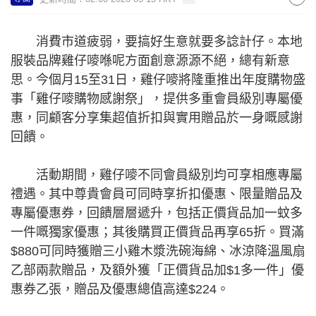
消費市道疲弱，要搞好生意就要多諗計仔。本地
服裝品牌雞仔嘜喺呢方面創意源源不絕，總有新意
思。今個月15至31日，雞仔嘜將隆重推出年度購物盛
事「雞仔嘜購物感謝祭」，提供多重會員級別專屬優
惠，同顧客分享集超值折扣與實用贈品於一身嘅感謝
回饋。
活動期間，雞仔嘜不同會員級別均可享相應專屬
禮遇。其中尊貴會員可同時享折扣優惠、限量贈品及
專屬優惠券，回饋層層遞升，包括正價貨品加一蚊多
一件嘅獨家優惠；其後購買正價貨品再享65折。買滿
$880可同時獲贈三小雞木漿洗碗海綿、冰涼降溫風扇
乙部兩款贈品，及額外獲「正價貨品加$1多一件」優
惠券乙張，贈品及優惠總值高達$224。