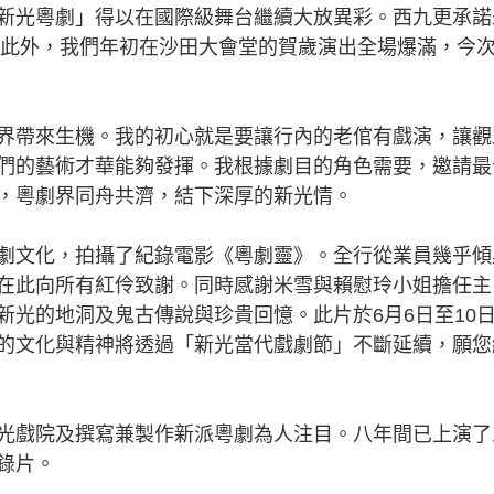
新光粵劇」得以在國際級舞台繼續大放異彩。西九更承諾
實！此外，我們年初在沙田大會堂的賀歲演出全場爆滿，今
帶來生機。我的初心就是要讓行內的老倌有戲演，讓觀
們的藝術才華能夠發揮。我根據劇目的角色需要，邀請最
，粵劇界同舟共濟，結下深厚的新光情。
文化，拍攝了紀錄電影《粵劇靈》。全行從業員幾乎傾
在此向所有紅伶致謝。同時感謝米雪與賴慰玲小姐擔任主
新光的地洞及鬼古傳說與珍貴回憶。此片於6月6日至10
的文化與精神將透過「新光當代戲劇節」不斷延續，願您
戲院及撰寫兼製作新派粵劇為人注目。八年間已上演了
錄片。