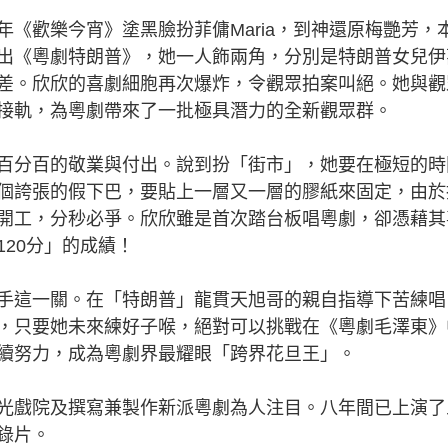
歡樂今宵》塗黑臉扮菲傭Maria，到神還原梅艷芳，
出《粵劇特朗普》，她一人飾兩角，分別是特朗普女兒伊
差。欣欣的喜劇細胞再次爆炸，令觀眾拍案叫絕。她與觀
接軌，為粵劇帶來了一批極具潛力的全新觀眾群。
分百的敬業與付出。說到扮「街市」，她要在極短的時
個誇張的假下巴，要貼上一層又一層的膠紙來固定，由於
開工，分秒必爭。欣欣雖是首次踏台板唱粵劇，卻憑藉其
20分」的成績！
這一關。在「特朗普」龍貫天旭哥的親自指導下苦練唱
，只要她未來練好子喉，絕對可以挑戰在《粵劇毛澤東》
續努力，成為粵劇界最耀眼「跨界花旦王」。
戲院及撰寫兼製作新派粵劇為人注目。八年間已上演了
錄片。