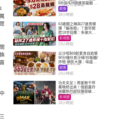
BB鴿/$28開邊蒸龍蝦 3
大晚餐超值優惠
本
飲食
18小時前
萬
眾
63歲關之琳與27歲男模
爆「嫲孫戀」？激罕開
腔19字回應：多謝大家
掛念近況
影視圈
23小時前
間
尖沙咀$69起素食自助餐
換
90分鐘任食沙律/炒飯麵/
喜
炸物 網民大讚：味道
好，環境闊落
飲食
23小時前
功夫女足丨周星馳千呼
萬喚終出來！偕劉嘉玲
迪麗熱巴超狂陣容破天
中
荒現身香港謝票
影視圈
16小時前
三