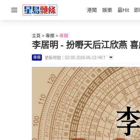
港聞
娛樂
最Hit
即
主頁
專欄
專欄
李居明 - 扮嘢天后江欣燕 
更新時間：02:00 2026-05-13 HKT
專欄