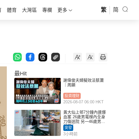
繁
简
育
體育
大灣區
專欄
更多
最Hit
謝偉俊夫婦擬效法蔡瀾
｜周顯
投資理財
2026-08-07 06:00 HKT
黃大仙上邨7分鐘內連爆
血案 26歲男電梯內全身
刀傷送院 另一46歲男倒
斃平台
突發
3小時前