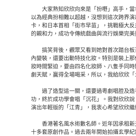
大家熟知欣欣向來是「扮嘢」高手，當年《
以為經典扮相難以超越，沒想到這次跨界演
卡，和日本首相「街市早苗」，挑戰極大反
的親和力，成功令傳統戲曲與流行娛樂完美
搞笑背後，觀眾又看到她對首次踏台板百
內變裝，還要出動特技化妝。特別是裝上那
妝時間緊迫，要由四名化妝師、八隻手同時
劇天賦，贏得全場喝采，所以，我給欣欣「1
過了造型這一關，還要過粵劇唱腔及造手
功，終於成功學會唱「沉花」。我對欣欣說
演出年輕版的「江青」，我衷心希望欣欣繼
香港著名風水術數名師。近年因承租新光
十多套原創作品。過去兩年開始拍攝玄學紀