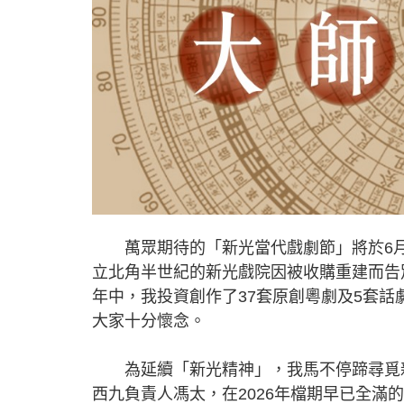
萬眾期待的「新光當代戲劇節」將於6月6
立北角半世紀的新光戲院因被收購重建而告
年中，我投資創作了37套原創粵劇及5套
大家十分懷念。
為延續「新光精神」，我馬不停蹄尋覓新
西九負責人馮太，在2026年檔期早已全滿