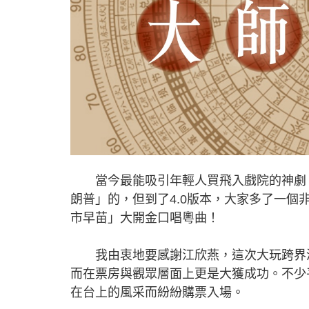
當今最能吸引年輕人買飛入戲院的神劇，
朗普」的，但到了4.0版本，大家多了一
市早苗」大開金口唱粵曲！
我由衷地要感謝江欣燕，這次大玩跨界演
而在票房與觀眾層面上更是大獲成功。不少
在台上的風采而紛紛購票入場。