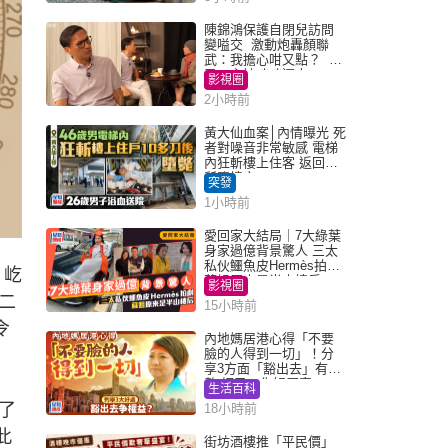
陳錦鴻保護自閉兒訪問
變嗌交 激動炮轟顏聯
武：我擔心咁又點？ 網
民：主持咄咄逼人
影視圈
2小時前
黃大仙血案│內情曝光 死
者對噪音非常敏感 電梯
內狂斬樓上住客 返回住
所墮樓亡
突發
1小時前
愛回家大結局｜7大綠葉
身家過億背景驚人 三太
私伙鱷魚皮Hermès拍劇
，屹
蘇姐原來是半山樓后
影視圈
二
15小時前
令
內地媽居港心得「不要
臉的人得到一切」！分
享3方面「豁出去」有著
數 網民：你好厲害
生活百科
了
18小時前
此
街坊酒樓推「平民價」