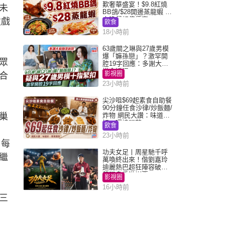
歎奢華盛宴！$9.8紅燒
未
BB鴿/$28開邊蒸龍蝦 3
大晚餐超值優惠
次戲
飲食
18小時前
63歲關之琳與27歲男模
爆「嫲孫戀」？激罕開
眾
腔19字回應：多謝大家
掛念近況
影視圈
合
23小時前
尖沙咀$69起素食自助餐
90分鐘任食沙律/炒飯麵/
巢
炸物 網民大讚：味道
好，環境闊落
飲食
23小時前
日每
功夫女足丨周星馳千呼
繼
萬喚終出來！偕劉嘉玲
迪麗熱巴超狂陣容破天
荒現身香港謝票
影視圈
16小時前
三