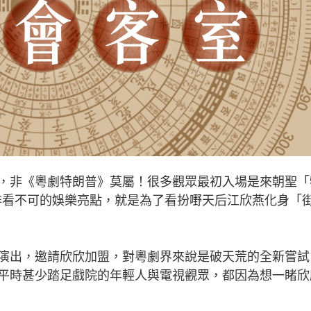
非《粵劇特朗普》莫屬！很多觀眾最初入場是來朝聖「
個非看不可的娛樂亮點，就是為了看扮嘢天后江欣燕化身「
出，邀請欣欣加盟，對粵劇界來說是破天荒的全新嘗試
平時甚少踏足戲院的年輕人與電視觀眾，都因為想一睹欣