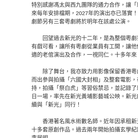
特別感謝馮太與西九團隊的通力合作，讓「
來每年安排檔期，2027年的演出亦已落
劇節另有三套粵劇將於明年在該處公演。
回望過去新光的十二年，是為整個粵劇界
有戲可看，讓所有粵劇從業員有工開，讓他
適的老倌演出及合作，一視同仁。十多年來
除了舞台，我亦致力用影像保留香港粵劇
而出參與拍攝「六國大封相」及整套電影，
持，拍攝「祭白虎」等習俗禁忌，並記錄了
日一場，率先在新光黃埔影藝城公映。新光
續與「新光」同行！
香港著名風水術數名師。近年因承租新光
十多套原創作品。過去兩年開始拍攝玄學紀
李居明