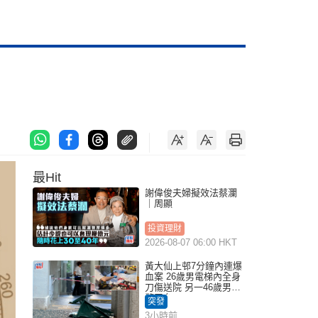
最Hit
謝偉俊夫婦擬效法蔡瀾
｜周顯
投資理財
2026-08-07 06:00 HKT
黃大仙上邨7分鐘內連爆
血案 26歲男電梯內全身
刀傷送院 另一46歲男倒
斃平台
突發
3小時前