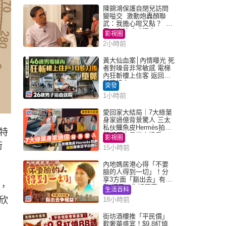
陳錦鴻保護自閉兒訪問
變嗌交 激動炮轟顏聯
武：我擔心咁又點？ 網
民：主持咄咄逼人
影視圈
2小時前
黃大仙血案│內情曝光 死
者對噪音非常敏感 電梯
內狂斬樓上住客 返回住
所墮樓亡
突發
1小時前
愛回家大結局｜7大綠葉
身家過億背景驚人 三太
私伙鱷魚皮Hermès拍劇
特
蘇姐原來是半山樓后
影視圈
街
15小時前
內地媽居港心得「不要
臉的人得到一切」！分
享3方面「豁出去」有著
，
數 網民：你好厲害
生活百科
欣
18小時前
街坊酒樓推「平民價」
歎奢華盛宴！$9.8紅燒