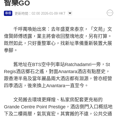
智樂GO
更新時間：02:00 2026-01-09 HKT
專欄
千呼萬喚始出來：去年盛夏來泰京，「文苑」文
偉賢師傅透露，業主將會收回整塊地皮，另有打算。
既然如此，只好重整軍心，找新址準備重新裝置大展
拳腳。
舊地址在BTS空中列車站Ratchadamri一旁，St
Regis酒店擲石之遙，對面Anantara酒店有點歷史，
跟香港半島及當年麗晶兩大酒店都有淵源，曾亦經營
四季酒店，後來換上Anantara一直至今。
文苑搬去環境更輝煌、私家房配套更充裕的
Grande Centre Point Prestige，酒店側門入口概括地
下及二樓兩層，氣氛寬宏。其實搬的不遠，公共交通