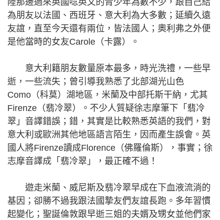
陸那邊過來英國唸英文的青少年為數不少，跟自己結
為朋友以法國、西班牙、意大利為大多數；延續久遠
友誼，直至今天還有兩位，皆法國人；奧利弗之外便
是他當時的女友Carole（卡露）。
意大利籍朋友數量原本最多，時光洗禮，一些早
逝，一些流失；曾引導我熟悉了北部湖光山色
Como（科莫）湖地區，米蘭及中部托斯干納，尤其
Firenze（翡冷翠）。不少人質疑徐志摩筆下「翡冷
翠」音譯錯誤；錯，其實是比較熟悉英語的我們，對
意大利或歐洲其他地區語言陌生，因而產生誤會。英
國人將Firenze讀成Florence（佛羅倫斯），事實；徐
志摩音譯成「翡冷翠」，最正確不過！
遊走米蘭、威尼斯及翡冷翠早成在下血液流淌的
基因；卻勝不過我跟法國摯友們友誼長跑。多年習慣
起變化；聖誕倫敦跟早逝三姐的夫婿及甥女並他們家