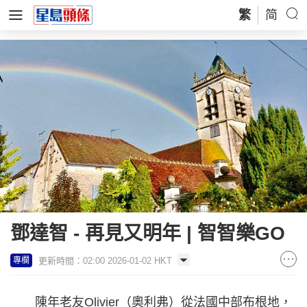
繁
简
鄧達智 - 再見又明年 | 智智樂GO
更新時間：02:00 2026-01-02 HKT
專欄
陳年老友Olivier（奧利弗）從法國中部布根地，