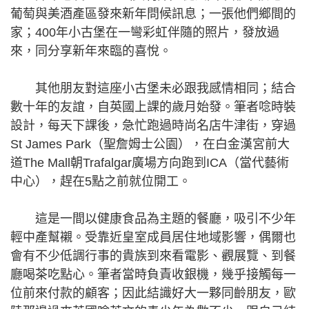
葡萄與美酒產區發來新年問候訊息；一張他們鄉間的
家；400年小古堡在一彎彩虹伴隨的照片，發放過
來，同分享新年來臨的喜悅。
其他朋友對這座小古堡未必跟我感情相同；結合
數十年的友誼，自英國上課的歲月始發。筆者唸時裝
設計，每天下課後，急忙跑過時尚名店牛津街，穿過
St James Park（聖詹姆士公園），在白金漢宮前大
道The Mall朝Trafalgar廣場方向跑到ICA（當代藝術
中心），趕在5點之前就位開工。
這是一間以健康食品為主題的餐廳，吸引不少年
輕中產幫襯。受靠近皇室成員居住地域影響，偶爾也
會有不少低調行事的貴族到來看電影、觀展覽、到餐
廳喝茶吃點心。筆者當時負責收銀機，幾乎接觸每一
位前來付款的顧客；因此結識好大一夥同齡朋友，歐