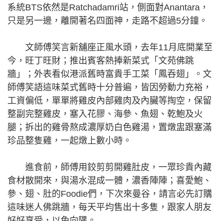
系統BTS依然是Ratchadamri站，側面對Anantara，
只是另一邊，離開著名四面神，走路不超過5分鐘。
文師傅笑言新舖座正風水頭，去年11月底開業至
今，旺丁旺財；推出賓客熱捧新菜式「文苑佛跳
牆」；外表看似港派舊時富貴手工菜「鳳吞翅」。文
師傅笑語這味菜式舊時十分普遍，皆因勞動力充裕，
工資偏低，單單將雞皮內部雞肉及內臟等掏空，保留
整副完整雞皮，塞入花膠、海參、魚翅、乾鮑及火
腿；拆出的雞骨熬成濃厚奶白色雞湯，置燉盅跟塞滿
珍品整隻雞，一起燉上數小時。
進食前，師傅用鉸剪剪開雞肚皮，一眾珍貴內藏
食材散開來，與湯水混成一體，濃香陣陣；喜愛鮑、
參、翅、肚的Foodie們，下次來曼谷，請言必先訂購
這味迷人佛跳牆，每天平均售出十多隻，跟家人朋友
好好享受，以免向隅。