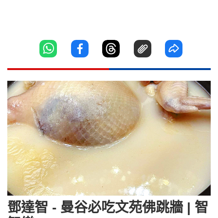
鄧達智 - 曼谷必吃文苑佛跳牆 | 智