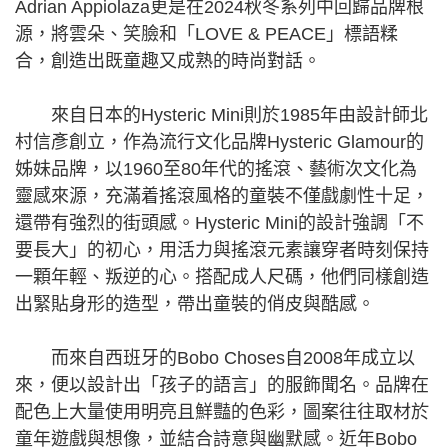
Adrian Appiolaza更是在2024秋冬系列中回歸品牌根
源，將雲朵、笑臉和「LOVE & PEACE」標語糅
合，創造出既童趣又成熟的時尚對話。
來自日本的Hysteric Mini則於1985年由設計師北
村信彥創立，作為流行文化品牌Hysteric Glamour的
姊妹品牌，以1960至80年代的搖滾、藝術次文化為
靈感來源，充滿着搖滾風格的童裝不僅戲劇性十足，
還帶有強烈的街頭感。Hysteric Mini的設計強調「不
要長大」的初心，用活力與搖滾元素讓穿者時刻保持
一顆年輕、叛逆的心。搭配成人尺碼，他們同樣創造
出緊貼身形的造型，帶出童裝的俏皮與酷感。
而來自西班牙的Bobo Choses自2008年成立以
來，便以設計出「孩子的語言」的服飾聞名。品牌在
配色上大量使用明亮且鮮豔的色彩，圖案往往取材於
童年遊戲與想像，並結合詩意與幽默感。近年Bobo