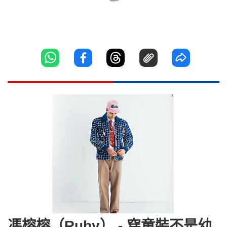
馮榕榕（Ruby） - 穿童裝不是幼