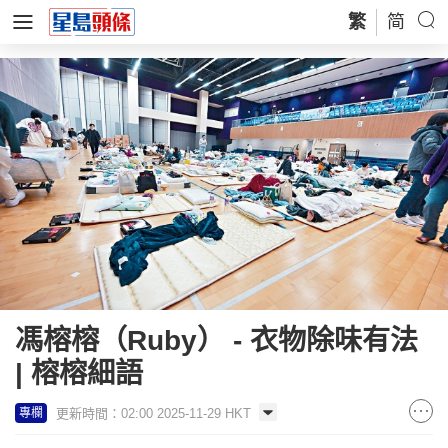
繁
简
馮榕榕（Ruby） - 衣物除味有法
| 榕榕細語
更新時間：02:00 2025-11-29 HKT
專欄