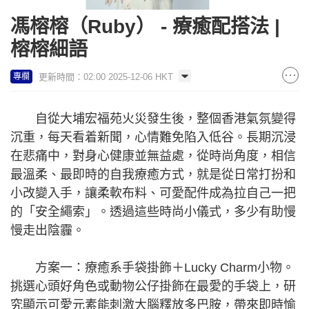
馮榕榕（Ruby） - 療癒配搭法 |
榕榕細語
更新時間：02:00 2025-12-06 HKT
專欄
自從大埔宏福苑火災發生後，整個香港氣氛變得
沉重，每天看着新聞，心情難免陷入低谷。長期沉浸
在悲痛中，對身心健康並無益處，從時尚角度，相信
最溫柔、最即時的自我療癒方式，就是從日常打扮和
小改變入手，讓柔軟布料、可愛配件成為拉自己一把
的「安全繩索」。透過這些時尚小儀式，多少有助慢
慢走出陰霾。
方案一：療癒系手袋掛飾＋Lucky Charm小物。
挑選心頭好角色或動物公仔掛飾在最愛的手袋上，研
究顯示可愛元素能刺激大腦釋放多巴胺，帶來即時愉