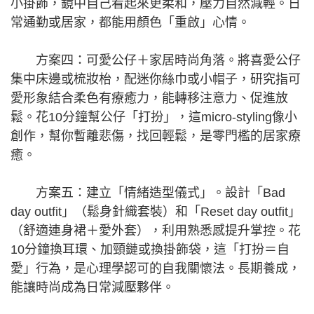
小掛飾，鏡中自己看起來更柔和，壓力自然減輕。日
常通勤或居家，都能用顏色「重啟」心情。
方案四：可愛公仔＋家居時尚角落。將喜愛公仔
集中床邊或梳妝枱，配迷你絲巾或小帽子，研究指可
愛形象結合柔色有療癒力，能轉移注意力、促進放
鬆。花10分鐘幫公仔「打扮」，這micro-styling像小
創作，幫你暫離悲傷，找回輕鬆，是零門檻的居家療
癒。
方案五：建立「情緒造型儀式」。設計「Bad
day outfit」（鬆身針織套裝）和「Reset day outfit」
（舒適連身裙＋愛外套），利用熟悉感提升掌控。花
10分鐘換耳環、加頸鏈或換掛飾袋，這「打扮＝自
愛」行為，是心理學認可的自我關懷法。長期養成，
能讓時尚成為日常減壓夥伴。