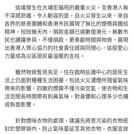
這場發生在大埔宏福苑的嚴重火災，全香港人無
不深感悲痛。令人動容的是，自火災發生以來，來自
各界的慈善團體和香港市民展現了無比的慷慨與團結
精神。短短幾天內，捐款金額已達數億港元。無數市
民也踴躍參與，不僅捐款，更奉獻時間與物資，展現
出香港人齊心協力的社會責任感與同理心，這股愛心
力量成為災區居民最溫暖的支柱。
雖然物資暫見充足，住在臨時庇護中心的居民生
活上仍面對種種生活困擾，包括火災濃煙所殘留氣味
帶來的影響。四散的煙霧不僅污染空氣，使衣物和生
活空間長時間帶有刺鼻氣味，對身體和心理多少也構
成負面影響。
針對煙味衣物的處理，建議先將受污染的衣物密
封於塑膠袋內，防止氣味蔓延至其他衣物。衣服宜放