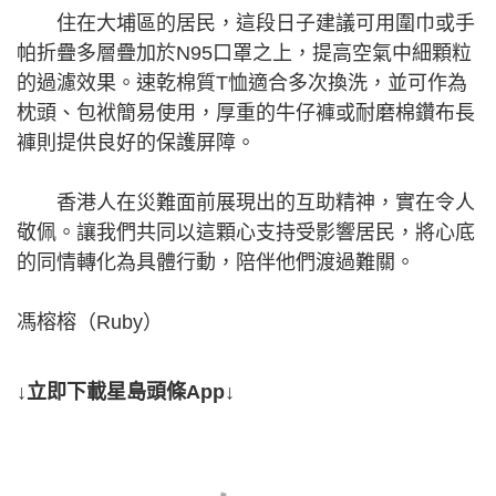
住在大埔區的居民，這段日子建議可用圍巾或手
帕折疊多層疊加於N95口罩之上，提高空氣中細顆粒
的過濾效果。速乾棉質T恤適合多次換洗，並可作為
枕頭、包袱簡易使用，厚重的牛仔褲或耐磨棉鑽布長
褲則提供良好的保護屏障。
香港人在災難面前展現出的互助精神，實在令人
敬佩。讓我們共同以這顆心支持受影響居民，將心底
的同情轉化為具體行動，陪伴他們渡過難關。
馮榕榕（Ruby）
↓立即下載星島頭條App↓