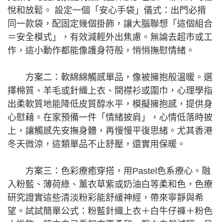
悅和放鬆。 設定一個「安心手袋」儀式：出門必揹
同一款袋，配固定幾個掛飾，讓大腦聯想「這個組合
＝安全模式」，有效減輕外出焦慮。無論去超市或工
作，這小動作都能像護身符般，悄悄撫慰情緒。
方案二：軟綿綿觸感單品，像被擁抱般溫暖。選
擇棉質、羊毛或針織上衣、開襟衫或圍巾，心理學指
出柔軟質地能降低皮質醇水平，模擬擁抱感，提供身
心慰藉。在家預備一件「情緒披肩」，心情低落時披
上，讓觸感先安撫身體，再慢慢平復思緒。尤其香港
冬天微涼，這類單品不止舒壓，還實用保暖。
方案三：色彩療癒穿搭，用Pastel色系療心。融
入粉藍、薄荷綠、薰衣草紫或奶油白等柔和色，色療
研究證實這些清淡粉彩能舒緩神經，帶來寧靜與希
望。試試簡單公式：粉藍針織上衣＋白牛仔褲＋粉色