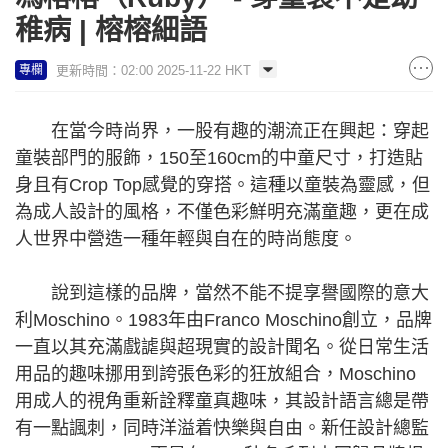
稚病 | 榕榕細語
更新時間：02:00 2025-11-22 HKT
專欄
在當今時尚界，一股有趣的潮流正在興起：穿起
童裝部門的服飾，150至160cm的中童尺寸，打造貼
身且有Crop Top感覺的穿搭。這種以童裝為靈感，但
為成人設計的風格，不僅色彩鮮明充滿童趣，更在成
人世界中營造一種年輕與自在的時尚態度。
說到這樣的品牌，當然不能不提享譽國際的意大
利Moschino。1983年由Franco Moschino創立，品牌
一直以其充滿戲謔與超現實的設計聞名。從日常生活
用品的趣味挪用到誇張色彩的狂放組合，Moschino
用成人的視角重新詮釋童真趣味，其設計語言總是帶
有一點諷刺，同時洋溢着快樂與自由。新任設計總監