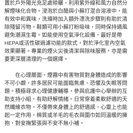
置於戶外陽光充足處晾曬，利用紫外線和風力自然分
解煙味化合物。浸泡於白醋與小蘇打混合溶液中，能
有效中和異味，洗滌時加入額外漂洗步驟則有助於清
除殘留污物。鞋類可用小蘇打粉吸味，同時保持通風
避免潮濕生霉。如能使用空氣淨化設備，最好是帶
HEPA或活性碳過濾功能的款式，對於淨化室內空氣
效果顯著。專業的煙火災後清潔與除味服務，亦是需
要更深層清理的一個選擇。
在心理層面，煙霧中有害物質對身體造成的影響
不可小覷，許多居民可能面臨焦慮、恐懼及失眠等問
題。積極尋求心理健康輔導，參與庇護中心舉辦的互
助支持小組，有助紓解情緒。日常穿着柔軟舒適的天
然纖維衣物，不僅帶來身體上的舒適感，心靈上也能
起一定作用，棉質或羊毛的毛衣與圍巾如同溫暖的擁
抱，對安撫緊張與不安不無小補。