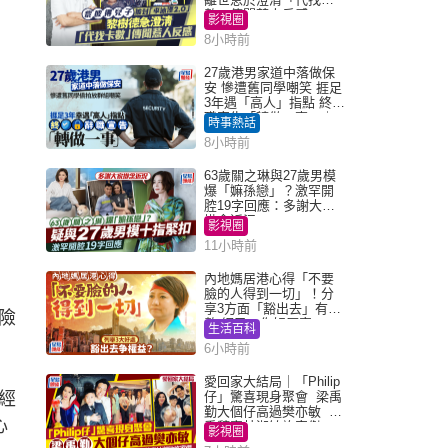
數」傳聞惹人反感
影視圈
8小時前
27歲港男家道中落做保
安 慘遭舊同學嘲笑 捱足
3年遇「高人」指點 終辭
職宣告「轉做一事」｜
時事熱話
Juicy叮
8小時前
63歲關之琳與27歲男模
爆「嫲孫戀」？激罕開
腔19字回應：多謝大家
掛念近況
影視圈
11小時前
內地媽居港心得「不要
臉的人得到一切」！分
享3方面「豁出去」有著
險
數 網民：你好厲害
生活百科
6小時前
愛回家大結局｜「Philip
經
仔」驚喜現身聚會 梁禹
勤大個仔高過樊亦敏 超
心
乖黐實林淑敏許家傑
影視圈