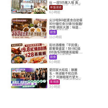
伙 一房505萬入場 黃光
耀：「北都價」具指標
新盤速遞
作用
6小時前
尖沙咀$69起素食自助餐
90分鐘任食沙律/炒飯麵/
炸物 網民大讚：味道
好，環境闊落
飲食
11小時前
街坊酒樓推「平民價」
歎奢華盛宴！$9.8紅燒
BB鴿/$28開邊蒸龍蝦 3
大晚餐超值優惠
飲食
6小時前
愛回家大結局｜滕麗
名、林淑敏不和白熱
化？ 阿滕眼尾冇望大小
姐一眼 商場直播零互動
影視圈
3小時前