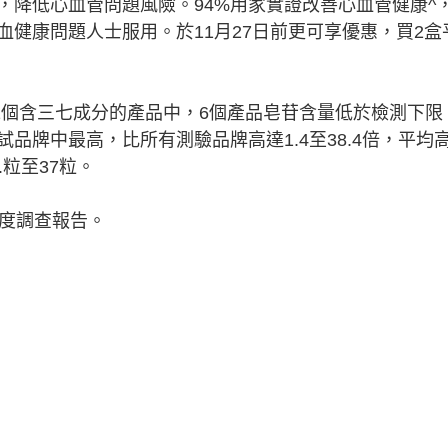
，降低心血管問題風險。94%用家實證改善心血管健康^
健康問題人士服用。於11月27日前更可享優惠，買2盒
11個含三七成分的產品中，6個產品皂苷含量低於檢測下限
品牌中最高，比所有測驗品牌高達1.4至38.4倍，平均
粒至37粒。
卷同意度調查報告。