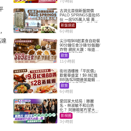
，
7小時前
平
古洞北首個新盤開價
PALO SPRINGS首批65
伙 一房505萬入場 黃光
耀：「北都價」具指標
新盤速遞
作用
6小時前
，
高達
尖沙咀$69起素食自助餐
90分鐘任食沙律/炒飯麵/
炸物 網民大讚：味道
好，環境闊落
飲食
11小時前
街坊酒樓推「平民價」
歎奢華盛宴！$9.8紅燒
BB鴿/$28開邊蒸龍蝦 3
大晚餐超值優惠
飲食
6小時前
愛回家大結局｜滕麗
名、林淑敏不和白熱
化？ 阿滕眼尾冇望大小
姐一眼 商場直播零互動
影視圈
3小時前