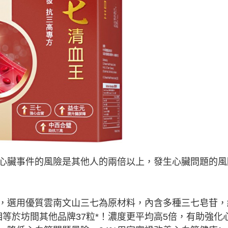
臟事件的風險是其他人的兩倍以上，發生心臟問題的風
選用優質雲南文山三七為原材料，內含多種三七皂苷，
相等於坊間其他品牌37粒*！濃度更平均高5倍，有助強化