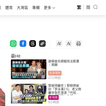
繁
简
育
體育
大灣區
專欄
更多
最Hit
謝偉俊夫婦擬效法蔡瀾
｜周顯
投資理財
17小時前
黎彼得離世丨黎樹德被
封「李泳漢2.0」 老父剛
離世急於澄清「代找卡
數」傳聞惹人反感
影視圈
8小時前