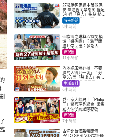
27歲港男家道中落做保
安 慘遭舊同學嘲笑 捱足
3年遇「高人」指點 終辭
職宣告「轉做一事」｜
時事熱話
Juicy叮
8小時前
63歲關之琳與27歲男模
爆「嫲孫戀」？激罕開
腔19字回應：多謝大家
掛念近況
影視圈
11小時前
內地媽居港心得「不要
臉的人得到一切」！分
享3方面「豁出去」有著
的
數 網民：你好厲害
生活百科
獎
6小時前
劃
愛回家大結局｜「Philip
仔」驚喜現身聚會 梁禹
勤大個仔高過樊亦敏 超
乖黐實林淑敏許家傑
影視圈
了
7小時前
臨
古洞北首個新盤開價
PALO SPRINGS首批65