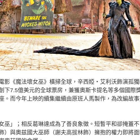
影《魔法壞女巫》橫掃全球，辛西婭‧艾利沃飾演孤獨
創下7.5億美元的全球票房，兼獲奧斯卡提名等多個國際
叫座。而今年上映的續集繼續由原班人馬製作，為改編故事
巫」；相反葛琳達成為了善良象徵。短暫平和卻掩蓋不
飾）與奧兹國大巫師（謝夫高拔林飾）擁抱的權力即將面