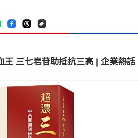
血王 三七皂苷助抵抗三高 | 企業熱話