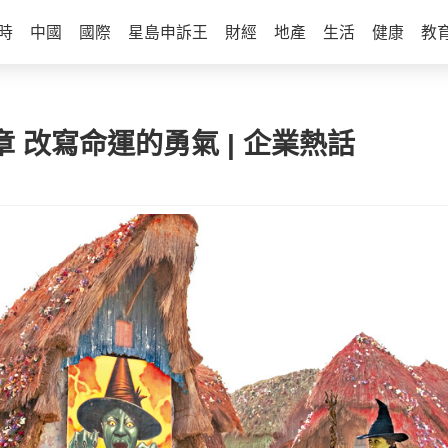
時
中國
國際
星島申訴王
財經
地產
生活
健康
教
章 改寫命運的勇氣 | 企業熱話