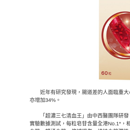
近年有研究發現，腸道差的人面臨重大心
亦增加34%。
「超濃三七清血王」由中西醫團隊研發，
實驗數據測試，每粒皂苷含量全港No.1*，