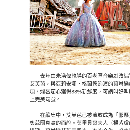
去年由朱浩偉執導的百老匯音樂劇改編電
艾芙芭，與亞莉安娜‧格蘭德飾演的葛琳達
項，爛蕃茄亦獲得88%新鮮度，可謂叫好
上完美句號。
在續集中，艾芙芭已被流放成為「邪惡女
奧茲國真實的面貌。莫里貝爾夫人（楊紫瓊