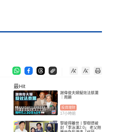
最Hit
謝偉俊夫婦擬效法蔡瀾
｜周顯
投資理財
17小時前
黎彼得離世丨黎樹德被
封「李泳漢2.0」 老父剛
離世急於澄清「代找卡