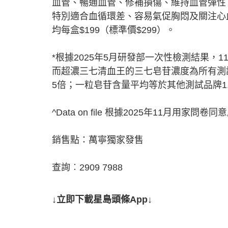
血管、暢通血管、修補損傷、維持血管彈性
特別適合血循環差、容易氣促胸悶及關注心血
均每盒$199（標準價$299）。
*根據2025年5月研發部一次性檢測結果，
而超濃三七清血王的三七皂苷濃度為所有測試
5倍；一粒皂苷含量平均等於其他測試品牌1.
^Data on file 根據2025年11月用家問
銷售點：萬寧獨家發售
查詢︰2909 7988
↓立即下載星島頭條App↓