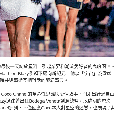
周的最後一天綻放星河，引起業界和潮流愛好者的高度關注
thieu Blazy引領下邁向新紀元，他以「宇宙」為靈感
一場時裝與藝術互相對話的夢幻盛典。
e Coco Chanel的革命性思維與愛情故事，開創出舒適自
azy過往曾出任Bottega Veneta創意總監，以鮮明的層次
nel系列，不僅回應Coco本人對星空的迷戀，也展現了