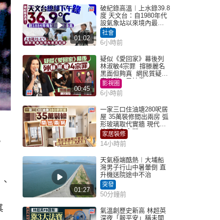
破紀錄高溫︱上水錄39.8
度 天文台：自1980年代
設氣象站以來境內最高
紀錄
社會
01:02
6小時前
疑似《愛回家》幕後列
林淑敏4宗罪 撐滕麗名
黑面但夠真 網民質疑：
真係咁一早被雪
影視圈
00:45
6小時前
一家三口住油塘280呎居
屋 35萬裝修間出兩房 弧
形玻璃取代實牆 現代神
。
枱櫃融入玄關
家居裝修
，
14小時前
天氣極端酷熱︱大埔船
灣男子行山中暑暈倒 直
升機送院途中不治
由、
突發
01:27
50分鐘前
其
氣溫創歷史新高 林超英
深夜「報平安」稱未開