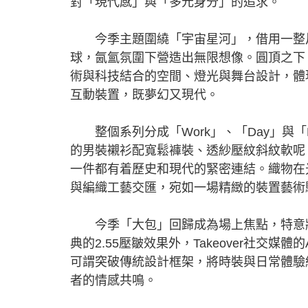
對「現代感」與「多元身分」的追求。
今季主題圍繞「宇宙星河」，借用一整片
球，氤氳氛圍下營造出無限想像。圓頂之下
術與科技結合的空間、燈光與舞台設計，體
互動裝置，既夢幻又現代。
整個系列分成「Work」、「Day」與「L'
的男裝襯衫配寬鬆褲裝、透紗壓紋斜紋軟呢、
一件都有着歷史和現代的緊密連結。織物在
與編織工藝交匯，宛如一場精緻的裝置藝術
今季「大包」回歸成為場上焦點，特意將手
典的2.55壓皺效果外，Takeover社交
可謂突破傳統設計框架，將時裝與日常體驗
者的情感共鳴。