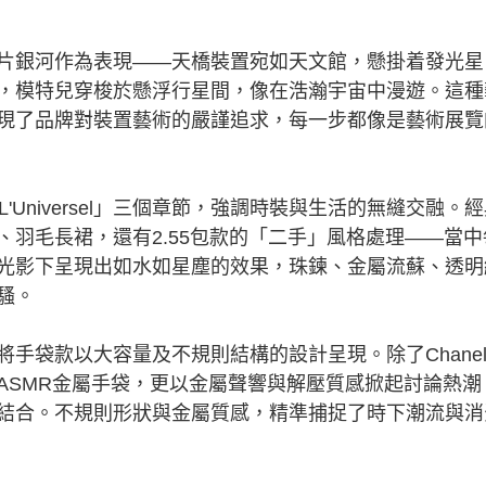
銀河作為表現——天橋裝置宛如天文館，懸掛着發光星
，模特兒穿梭於懸浮行星間，像在浩瀚宇宙中漫遊。這種
現了品牌對裝置藝術的嚴謹追求，每一步都像是藝術展覽
Universel」三個章節，強調時裝與生活的無縫交融。
羽毛長裙，還有2.55包款的「二手」風格處理——當中
光影下呈現出如水如星塵的效果，珠鍊、金屬流蘇、透明
騷。
袋款以大容量及不規則結構的設計呈現。除了Chane
媒體的ASMR金屬手袋，更以金屬聲響與解壓質感掀起討論熱潮
結合。不規則形狀與金屬質感，精準捕捉了時下潮流與消