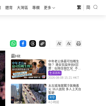
繁
简
育
體育
大灣區
專欄
更多
最Hit
中年老公係最可怕嘅生
物？ 港女狂踩伴侶4宗
罪：似拖住個乞兒 不解
為何經常去廁所 網民一
生活百科
語道破
2026-08-08 15:21 HKT
太古城海棠閣冷氣機着
火 16人送院 多人上天台
暫避
突發
4小時前