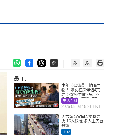
最Hit
中年老公係最可怕嘅生
物？ 港女狂踩伴侶4宗
罪：似拖住個乞兒 不解
為何經常去廁所 網民一
生活百科
語道破
2026-08-08 15:21 HKT
太古城海棠閣冷氣機着
火 16人送院 多人上天台
暫避
突發