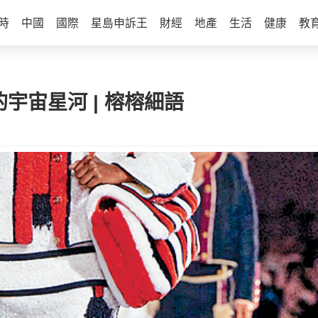
時
中國
國際
星島申訴王
財經
地產
生活
健康
教
l的宇宙星河 | 榕榕細語