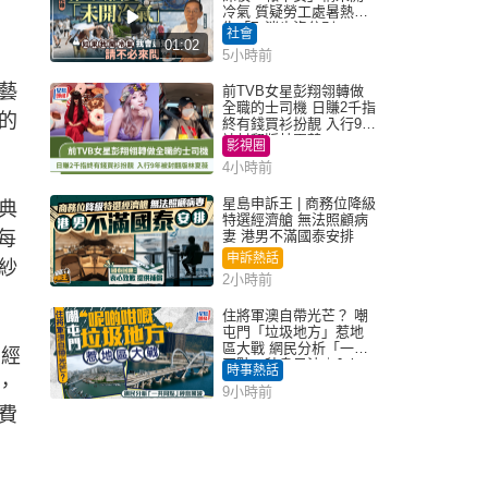
冷氣 質疑勞工處暑熱警
告「取消也沒分別」
社會
01:02
5小時前
藝
前TVB女星彭翔翎轉做
全職的士司機 日賺2千指
的
終有錢買衫扮靚 入行9年
被封翻版林夏薇
影視圈
4小時前
星島申訴王 | 商務位降級
經典
特選經濟艙 無法照顧病
每
妻 港男不滿國泰安排
申訴熱話
紗
2小時前
住將軍澳自帶光芒？ 嘲
屯門「垃圾地方」惹地
區大戰 網民分析「一共
l經
同點」秒息風波｜Juicy
時事熱話
叮
，
9小時前
費