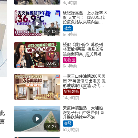
4小時前
破紀錄高溫︱上水錄39.8
度 天文台：自1980年代
設氣象站以來境內最高
紀錄
社會
01:02
6小時前
疑似《愛回家》幕後列
林淑敏4宗罪 撐滕麗名
黑面但夠真 網民質疑：
真係咁一早被雪
影視圈
00:45
6小時前
一家三口住油塘280呎居
屋 35萬裝修間出兩房 弧
形玻璃取代實牆 現代神
枱櫃融入玄關
家居裝修
14小時前
天氣極端酷熱︱大埔船
此
灣男子行山中暑暈倒 直
升機送院途中不治
喜
突發
01:27
51分鐘前