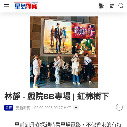
繁
简
林靜 - 戲院BB專場 | 紅棉樹下
更新時間：02:00 2025-09-27 HKT
專欄
早前到丹麥探親時看早場電影，不似香港的有特