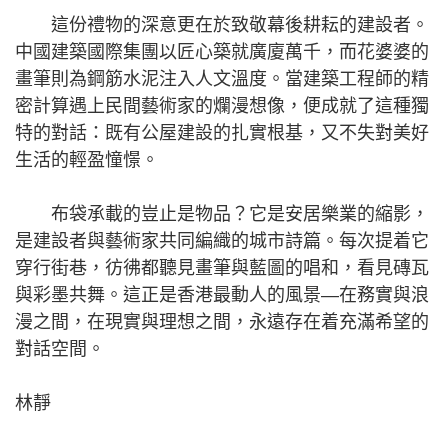
這份禮物的深意更在於致敬幕後耕耘的建設者。
中國建築國際集團以匠心築就廣廈萬千，而花婆婆的
畫筆則為鋼筋水泥注入人文溫度。當建築工程師的精
密計算遇上民間藝術家的爛漫想像，便成就了這種獨
特的對話：既有公屋建設的扎實根基，又不失對美好
生活的輕盈憧憬。
布袋承載的豈止是物品？它是安居樂業的縮影，
是建設者與藝術家共同編織的城市詩篇。每次提着它
穿行街巷，彷彿都聽見畫筆與藍圖的唱和，看見磚瓦
與彩墨共舞。這正是香港最動人的風景—在務實與浪
漫之間，在現實與理想之間，永遠存在着充滿希望的
對話空間。
林靜