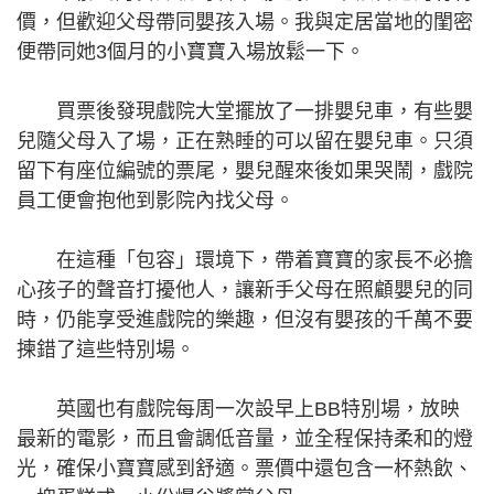
價，但歡迎父母帶同嬰孩入場。我與定居當地的閨密
便帶同她3個月的小寶寶入場放鬆一下。
買票後發現戲院大堂擺放了一排嬰兒車，有些嬰
兒隨父母入了場，正在熟睡的可以留在嬰兒車。只須
留下有座位編號的票尾，嬰兒醒來後如果哭鬧，戲院
員工便會抱他到影院內找父母。
在這種「包容」環境下，帶着寶寶的家長不必擔
心孩子的聲音打擾他人，讓新手父母在照顧嬰兒的同
時，仍能享受進戲院的樂趣，但沒有嬰孩的千萬不要
揀錯了這些特別場。
英國也有戲院每周一次設早上BB特別場，放映
最新的電影，而且會調低音量，並全程保持柔和的燈
光，確保小寶寶感到舒適。票價中還包含一杯熱飲、