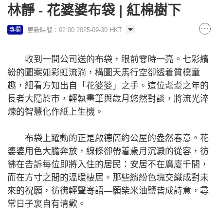
林靜 - 花婆婆布袋 | 紅棉樹下
更新時間：02:00 2025-09-30 HKT
專欄
收到一間公司送的布袋，眼前霎時一亮。七彩繽
紛的圖案如彩虹流淌，構圖天馬行空卻透着質樸童
趣，細看方知出自「花婆婆」之手。這位耄耋之年的
長者大隱於市，輕執畫筆與歲月悠然對談，將流光淬
煉的智慧化作紙上生機。
布袋上躍動的正是啟德簡約公屋的盎然春意。花
婆婆用色大膽奔放，線條卻帶着歲月沉澱的從容，彷
彿在告訴每位即將入住的居民：安居不在廣廈千間，
而在方寸之間的溫暖棲居。那些繽紛色塊交織成對未
來的祝願，彷彿輕聲寄語—願柴米油鹽皆成詩意，尋
常日子裏自有清歡。