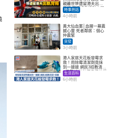
親離世慘遭留港夫出軌
背叛 苦嘆終看透對方留
時事熱話
港「真相」｜Juicy叮
4小時前
燒
黃大仙血案│血腥一幕震
撼心靈 死者鄰居：個心
仲震緊
突發
3小時前
港人家居天花板發霉求
救！用除霉清潔劑竟抹
到一撻撻 網民3招教清潔
+保養 本地油漆品牌曾提
生活百科
醒勿用1物防變色
6小時前