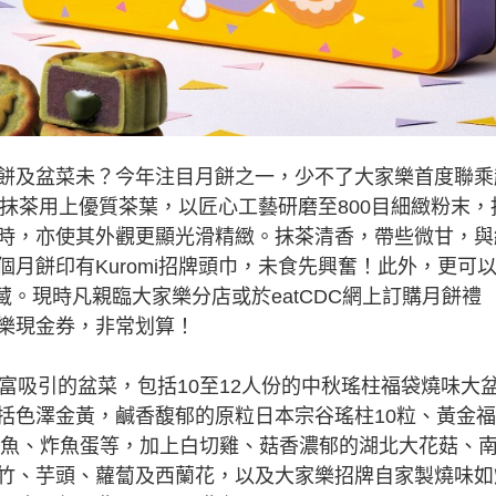
及盆菜未？今年注目月餅之一，少不了大家樂首度聯乘
。抹茶用上優質茶葉，以匠心工藝研磨至800目細緻粉末，
時，亦使其外觀更顯光滑精緻。抹茶清香，帶些微甘，與
月餅印有Kuromi招牌頭巾，未食先興奮！此外，更可
收藏。現時凡親臨大家樂分店或於eatCDC網上訂購月餅禮
樂現金券，非常划算！
吸引的盆菜，包括10至12人份的中秋瑤柱福袋燒味大
括色澤金黃，鹹香馥郁的原粒日本宗谷瑤柱10粒、黃金
嗲魷魚、炸魚蛋等，加上白切雞、菇香濃郁的湖北大花菇、
竹、芋頭、蘿蔔及西蘭花，以及大家樂招牌自家製燒味如