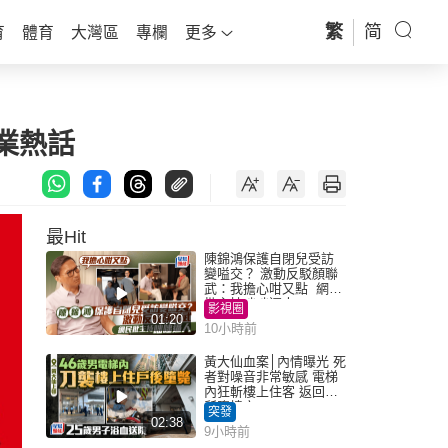
繁
简
育
體育
大灣區
專欄
更多
企業熱話
最Hit
陳錦鴻保護自閉兒受訪
變嗌交？ 激動反駁顏聯
武：我擔心咁又點 網民
批主持咄咄逼人
影視圈
01:20
10小時前
黃大仙血案│內情曝光 死
者對噪音非常敏感 電梯
內狂斬樓上住客 返回住
所墮樓亡
突發
02:38
9小時前