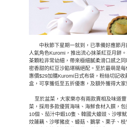
中秋節下星期一就到，已準備好應節月餅
人氣角色Kuromi，推出流心抹茶紅豆月餅
茶顆粒非常幼細，帶來極細膩柔滑口感之同
密香甜的紅豆沙餡堪稱絕配。至於最萌是每個
惠價$29加購Kuromi日式布袋，粉絲切記
盒，可享獲低至五折優惠，及額外獲得大家
至於盆菜，大家樂亦有兩款賣相及味道豐富
菜，採用多款優質海味、海鮮食材入饌，包
10個、茄汁中蝦10隻、韓國大蠔豉、沙
炆蓮藕、沙嗲豬皮、蠔菇、鵝掌、栗子、枝