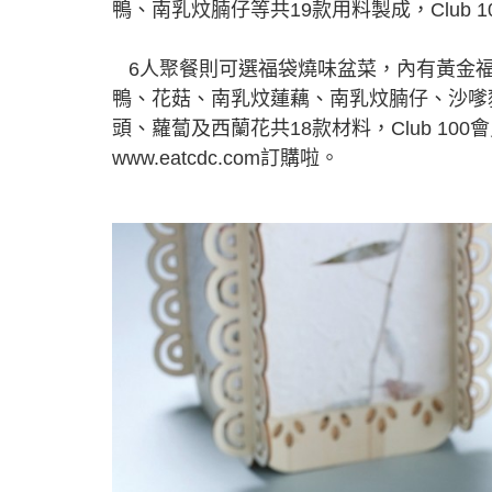
鴨、南乳炆腩仔等共19款用料製成，Club 1
6人聚餐則可選福袋燒味盆菜，內有黃金福
鴨、花菇、南乳炆蓮藕、南乳炆腩仔、沙嗲
頭、蘿蔔及西蘭花共18款材料，Club 100
www.eatcdc.com訂購啦。