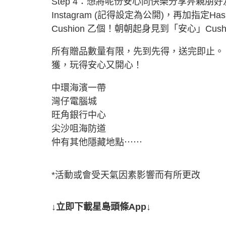
Step 4：想將呢份安心同快樂分享畀親朋好
Instagram (記得設定為公開)，再加指定
Cushion 乙個！朝朝起身見到「安心」Cu
所有贈品數量有限，先到先得，送完即止。
獲，玩得安心又開心！
中環海濱一帶
灣仔電腦城
旺角銀行中心
尖沙咀海防道
仲有其他隱藏地點⋯⋯
*活動或會受天氣因素影響而有所更改
↓立即下載星島頭條App↓