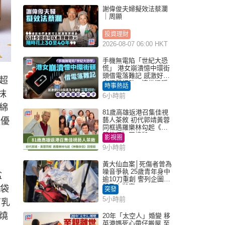
謝偉俊夫婦擬效法蔡瀾
｜周顯
投資理財
2026-08-07 06:00 HKT
手機無電陷「世紀大恐
慌」 港女崩潰憶中環街
頭借電落難記 感激好心
超
人溫馨相助：這份溫暖
時事熱話
記一輩子｜Juicy叮
抹
6小時前
綿
81歲高雄返港召集佳視
以優
藝人茶敘 初代郭靖黃蓉
同框遇羅樂林勾起《神
鵰俠侶》回憶殺
影視圈
9小時前
黃大仙血案│死傷者曾為
噪音爭執 25歲青年身中
盆
逾10刀重創 警列企圖謀
殺及自殺案
福袋
突發
5小時前
南乳
燒
20年「太空人」婚變 移
英港媽死心帶仔搬屋 至