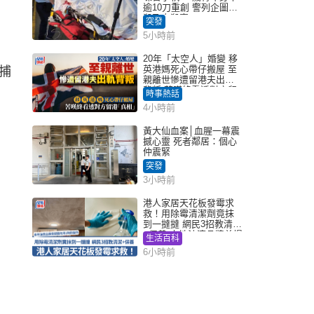
逾10刀重創 警列企圖謀
殺及自殺案
突發
5小時前
20年「太空人」婚變 移
英港媽死心帶仔搬屋 至
捕
親離世慘遭留港夫出軌
背叛 苦嘆終看透對方留
時事熱話
港「真相」｜Juicy叮
4小時前
黃大仙血案│血腥一幕震
撼心靈 死者鄰居：個心
仲震緊
突發
3小時前
港人家居天花板發霉求
救！用除霉清潔劑竟抹
到一撻撻 網民3招教清潔
+保養 本地油漆品牌曾提
生活百科
醒勿用1物防變色
6小時前