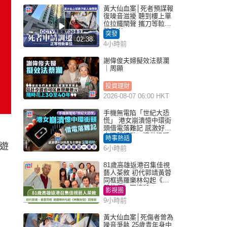
黃大仙血案│死者預謀報
復噪音滋擾 聽到樓上單
位拉鐵閘聲 攜刀等𨋢伏
擊傷者
突發
02:38
4小時前
謝偉俊夫婦擬效法蔡瀾
｜周顯
投資理財
2026-08-07 06:00 HKT
手機無電陷「世紀大恐
慌」 港女崩潰憶中環街
頭借電落難記 感激好心
人溫馨相助：這份溫暖
時事熱話
記一輩子｜Juicy叮
遊
6小時前
81歲高雄返港召集佳視
藝人茶敘 初代郭靖黃蓉
同框遇羅樂林勾起《神
鵰俠侶》回憶殺
影視圈
9小時前
黃大仙血案│死傷者曾為
噪音爭執 25歲青年身中