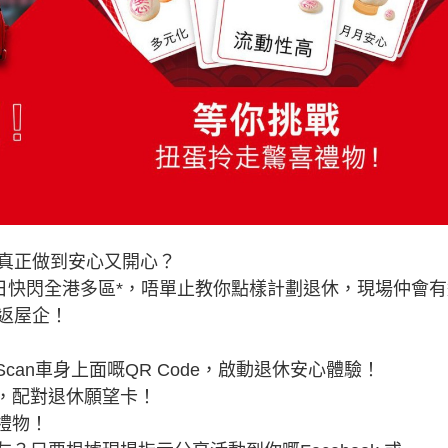
真正做到安心又開心？
5日快閃全港多區*，唔單止教你點樣計劃退休，現場仲會有
返屋企！
Scan車身上面嘅QR Code，啟動退休安心體驗！
戲，配對退休願望卡！
喜禮物！