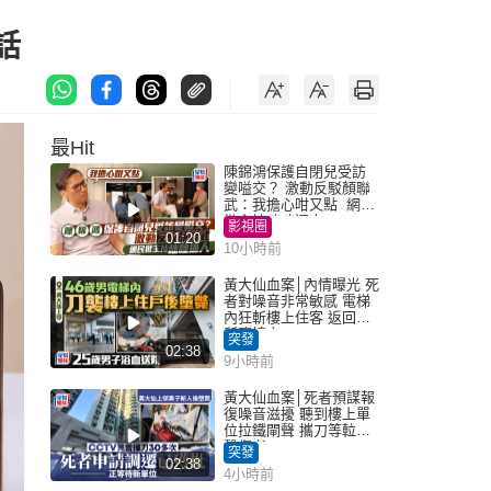
話
最Hit
陳錦鴻保護自閉兒受訪
變嗌交？ 激動反駁顏聯
武：我擔心咁又點 網民
批主持咄咄逼人
影視圈
01:20
10小時前
黃大仙血案│內情曝光 死
者對噪音非常敏感 電梯
內狂斬樓上住客 返回住
所墮樓亡
突發
02:38
9小時前
黃大仙血案│死者預謀報
復噪音滋擾 聽到樓上單
位拉鐵閘聲 攜刀等𨋢伏
擊傷者
突發
02:38
4小時前