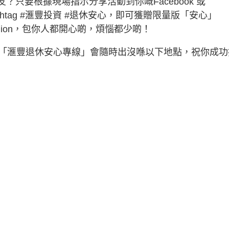
友？只要根據現場指示分享活動到你嘅Facebook 或
Hashtag #滙豐投資 #退休安心，即可獲贈限量版「安心」
shion，包你人都開心啲，煩惱都少啲！
「滙豐退休安心專線」會隨時出沒喺以下地點，祝你成功