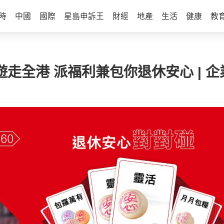
時
中國
國際
星島申訴王
財經
地產
生活
健康
教
遊走全港 派福利兼包你退休安心 | 