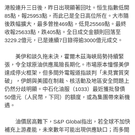
港股連升三日後，昨日出現顯著回吐。恒生指數低開
85點，報25953點，而此已是全日高位所在。大市隨
後跌幅擴大，最多曾挫469點，低見25569點。最終
收報25633點，跌405點。全日成交金額則回落至
3229.2億元，已是連續7日錄得逾3000億元成交。
美伊和談久拖未決，霍爾木茲海峽局勢持續緊
張，令全球原油供應風險長期化。市場原本憧憬美伊
達成停火框架，但多間外電報道指談判「未見實質突
破」，伊朗與美國在制裁、核活動及地區安全問題上
仍然分歧明顯。中石化油服（1033）最近獲批發債
50億元（人民幣，下同）的額度，或為集團帶來新機
遇。
油價居高難下，S&P Global指出，若全球不加快
補充上游產能，未來數年可能出現供應缺口；而多間