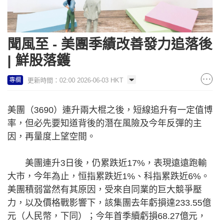
聞風至 - 美團季績改善發力追落後
| 鮮股落鑊
更新時間：02:00 2026-06-03 HKT
專欄
美團（3690）連升兩大棍之後，短線追升有一定值博
率，但必先要知道背後的潛在風險及今年反彈的主
因，再量度上望空間。
美團連升3日後，仍累跌近17%，表現遠遠跑輸
大市，今年為止，恒指累跌近1%、科指累跌近6%。
美團積弱當然有其原因，受來自同業的巨大競爭壓
力，以及價格戰影響下，該集團去年虧損達233.55億
元（人民幣，下同）；今年首季續虧損68.27億元，