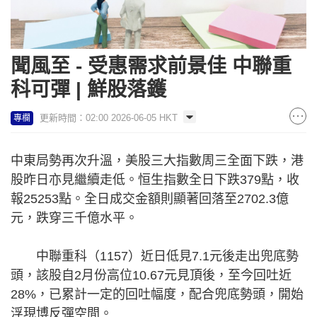
聞風至 - 受惠需求前景佳 中聯重
科可彈 | 鮮股落鑊
更新時間：02:00 2026-06-05 HKT
專欄
中東局勢再次升溫，美股三大指數周三全面下跌，港
股昨日亦見繼續走低。恒生指數全日下跌379點，收
報25253點。全日成交金額則顯著回落至2702.3億
元，跌穿三千億水平。
中聯重科（1157）近日低見7.1元後走出兜底勢
頭，該股自2月份高位10.67元見頂後，至今回吐近
28%，已累計一定的回吐幅度，配合兜底勢頭，開始
浮現博反彈空間。