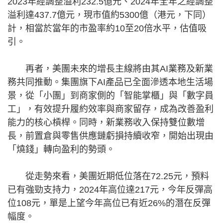
2023年經調整溢利232.5億元、2024年全年之經調整
溢利達437.7億元，現市值約5300億（港元，下同）
計，相當於當年的市盈率約10至20倍水平，估值吸
引。
再者，美團未來的增長主線將由其AI業務及新業
務共同推動。集團旗下AI產品已全面滲透本地生活場
景，從「小團」到商家側的「智能掌櫃」與「數字員
工」，有效提升履約效率與商家留存，成為改善盈利
能力的核心槓桿。同時，新業務收入保持雙位數增
長，前置倉與零售供應鏈虧損持續收窄，開始出現由
「燒錢」轉向盈利的勢頭。
從走勢來看，美團近期低位落在72.25元，預料
已有強勁支持力，2024年高位達217元，今年反彈高
位108元，單是上望今年高位已有近26%的潛在反彈
幅度。