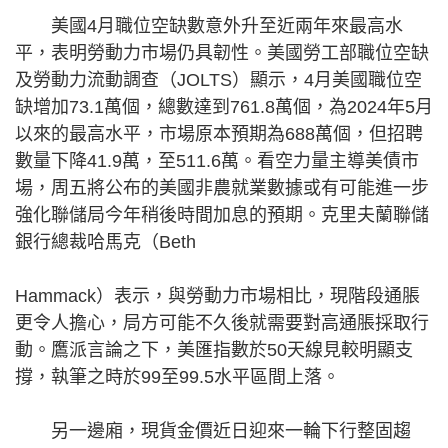
美國4月職位空缺數意外升至近兩年來最高水
平，表明勞動力市場仍具韌性。美國勞工部職位空缺
及勞動力流動調查（JOLTS）顯示，4月美國職位空
缺增加73.1萬個，總數達到761.8萬個，為2024年5月
以來的最高水平，市場原本預期為688萬個，但招聘
數量下降41.9萬，至511.6萬。看空力量主導美債市
場，周五將公布的美國非農就業數據或有可能進一步
強化聯儲局今年稍後時間加息的預期。克里夫蘭聯儲
銀行總裁哈馬克（Beth
Hammack）表示，與勞動力市場相比，現階段通脹
更令人擔心，局方可能不久後就需要對高通脹採取行
動。鷹派言論之下，美匯指數於50天線見較明顯支
撐，執筆之時於99至99.5水平區間上落。
另一邊廂，現貨金價近日迎來一輪下行整固趨