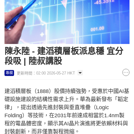
陳永陸 - 建滔積層板派息穩 宜分
段吸 | 陸叔講股
更新時間：02:00 2026-05-27 HKT
專欄
建滔積層板（1888）股價持續強勢，受惠於中國AI基
礎設施建設的結構性需求上升。華為最新發布「韜定
律」，提出透過先進封裝與垂直堆疊（Logic
Folding）等技術，在2031年前達成相當於1.4nm製
程的電晶體密度，顯示其AI晶片演進將更依賴材料與
封裝創新，而非僅靠製程微縮。