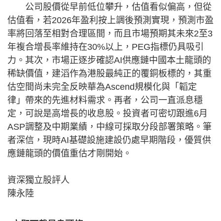
公司股價從早前低位攀升，估值看似偏高，但從
估值看，若2026年盈利按上調後預測實現，預測市盈
率將回落至相對合理區間，而且市場預期其未來2至3
年複合增長率維持在30%以上，PEG指標仍具吸引
力。其次，市場正逐步確認AI供應鏈中國本土龍頭的
稀缺價值，建滔作為港股最純正的覆銅板標的，其重
估空間尚未完全反映華為Ascend規模化與「韜定
律」帶來的先進材料需求。再者，公司一直派息穩
定，可說是高增長的收息股。投資者可密切跟進6月
ASP調整及中期業績，中線可採取分段部署策略。筆
者深信，現時AI基礎設施建設仍處早期階段，優質供
應鏈龍頭的價值重估才剛開始。
資深獨立股評人
陳永陸