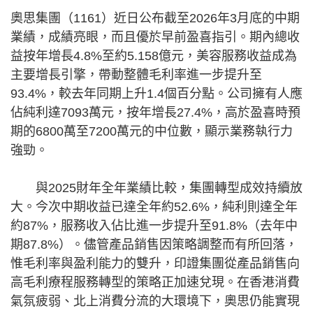
奧思集團（1161）近日公布截至2026年3月底的中期
業績，成績亮眼，而且優於早前盈喜指引。期內總收
益按年增長4.8%至約5.158億元，美容服務收益成為
主要增長引擎，帶動整體毛利率進一步提升至
93.4%，較去年同期上升1.4個百分點。公司擁有人應
佔純利達7093萬元，按年增長27.4%，高於盈喜時預
期的6800萬至7200萬元的中位數，顯示業務執行力
強勁。
與2025財年全年業績比較，集團轉型成效持續放
大。今次中期收益已達全年約52.6%，純利則達全年
約87%，服務收入佔比進一步提升至91.8%（去年中
期87.8%）。儘管產品銷售因策略調整而有所回落，
惟毛利率與盈利能力的雙升，印證集團從產品銷售向
高毛利療程服務轉型的策略正加速兌現。在香港消費
氣氛疲弱、北上消費分流的大環境下，奧思仍能實現