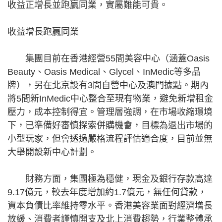
收益正增長並跑贏同業，實屬難能可貴。
收益增長跑贏同業
集團目前在香港經營55間美容中心（涵蓋Oasis
Beauty、Oasis Medical、Glycel、InMedic等多品
牌），另在北京設有3間自營中心及澳門據點。期內
將5間新InMedic中心整合至現有物業，避免新增租金
壓力，成本控制得宜。管理層強調，在市場收縮環境
下，已準備好審慎探索併購機會，目標為退出市場的
小型玩家，但會透過嚴格流程評估適合度，目前並無
大舉開設新中心計劃。
財務方面，集團極為穩健，現金及銀行存款高達
9.17億元，較去年度增加約1.7億元，無任何貸款，
資本負債比率維持零水平。香港美容業面對經濟增長
放緩、消費者謹慎開支及北上消費趨勢，行業整體承