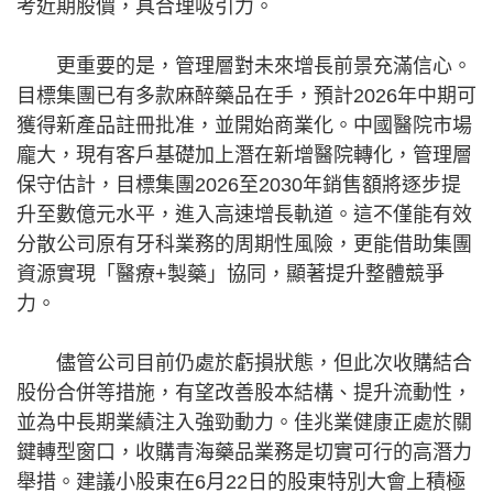
考近期股價，具合理吸引力。
更重要的是，管理層對未來增長前景充滿信心。
目標集團已有多款麻醉藥品在手，預計2026年中期可
獲得新產品註冊批准，並開始商業化。中國醫院市場
龐大，現有客戶基礎加上潛在新增醫院轉化，管理層
保守估計，目標集團2026至2030年銷售額將逐步提
升至數億元水平，進入高速增長軌道。這不僅能有效
分散公司原有牙科業務的周期性風險，更能借助集團
資源實現「醫療+製藥」協同，顯著提升整體競爭
力。
儘管公司目前仍處於虧損狀態，但此次收購結合
股份合併等措施，有望改善股本結構、提升流動性，
並為中長期業績注入強勁動力。佳兆業健康正處於關
鍵轉型窗口，收購青海藥品業務是切實可行的高潛力
舉措。建議小股東在6月22日的股東特別大會上積極