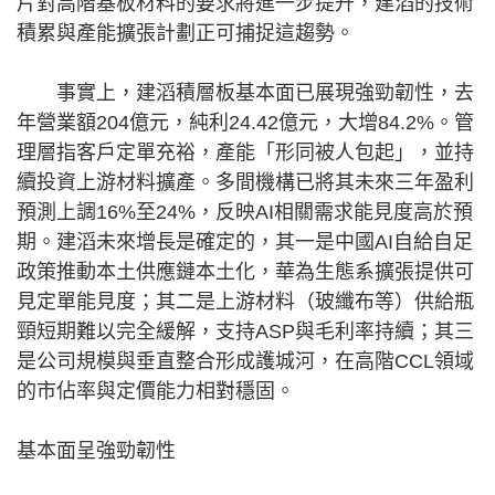
片對高階基板材料的要求將進一步提升，建滔的技術
積累與產能擴張計劃正可捕捉這趨勢。
事實上，建滔積層板基本面已展現強勁韌性，去
年營業額204億元，純利24.42億元，大增84.2%。管
理層指客戶定單充裕，產能「形同被人包起」，並持
續投資上游材料擴產。多間機構已將其未來三年盈利
預測上調16%至24%，反映AI相關需求能見度高於預
期。建滔未來增長是確定的，其一是中國AI自給自足
政策推動本土供應鏈本土化，華為生態系擴張提供可
見定單能見度；其二是上游材料（玻纖布等）供給瓶
頸短期難以完全緩解，支持ASP與毛利率持續；其三
是公司規模與垂直整合形成護城河，在高階CCL領域
的市佔率與定價能力相對穩固。
基本面呈強勁韌性