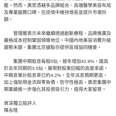
壓。然而，奧思憑藉多品牌組合、高端醫學美容布局
及專業服務口碑，在逆境中維持增長並提升市場份
額。
管理層表示未來繼續透過創新療程、品牌推廣及
嚴格成本控制鞏固領導地位。中國內地美容消費升級
趨勢未變，集團北京據點亦提供區域協同機會。
集團中期股息每股5仙，按年增加42.9%，遠高
於去年同期的3.5仙，展現對股東回報的高度承諾。
中期息單計股息率已約4.2%，全年派息預期更高，
加上強勁現金流與零負債，防守性極高。奧思集團中
期業績進一步強化其投資吸引力，值得大家留意。
資深獨立股評人
陳永陸