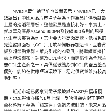
NVIDIA黃仁勳早前也公開表示，NVIDIA已「大
致讓出」中國AI晶片市場予華為。作為晶片供應鏈最
上層的建滔積層板，整體發展是直接利好。事實上，
就以華為產品Ascend 950PR及後續950系列的規模
化生產與部署為例，其需要大量高頻高速、低損耗的
先進覆銅面板（CCL）用於AI伺服器加速卡、互聯背
板及超節點集群。華為引起的AI發展，將繼續直接拉
動上游玻纖布、銅箔及CCL需求，而建滔作為全球主
要CCL生產商之一，具備從玻纖紗到CCL的垂直整合
優勢，能夠在供應短缺環境下，穩定供貨並維持較高
毛利率。
近期市場已觀察到電子級玻纖布ASP升幅超預
期，CCL報價亦將於6月上調，反映供需失衡正傳導
至材料端。華為「韜定律」強調先進封裝，未來AI晶