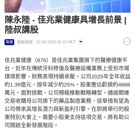
陳永陸 - 佳兆業健康具增長前景 |
陸叔講股
更新時間：02:00 2026-06-10 HKT
專欄
佳兆業健康（876）是佳兆業集團旗下的醫療健康平
台，近年在傳統牙科修復及醫療設備業務上受到市場
環境影響，財務表現持續承壓。公司2025年全年收益
約1.39億元，按年減少約25%，股東應佔虧損約4668
萬元。面對挑戰，公司積極推動戰略轉型，通過關連
交易收購母公司旗下的藥品製造業務，這舉措有望為
公司帶來高增長潛力與新盈利引擎。在即將舉行的股
東特別大會上，需要小股東支持這項交易，將有助公
司開啟全新發展階段。