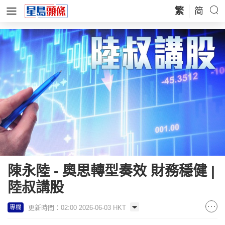
繁
简
陳永陸 - 奧思轉型奏效 財務穩健 |
陸叔講股
更新時間：02:00 2026-06-03 HKT
專欄