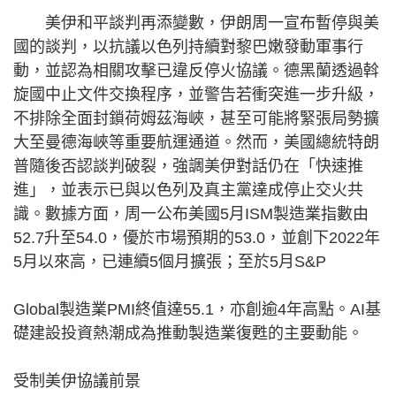
美伊和平談判再添變數，伊朗周一宣布暫停與美
國的談判，以抗議以色列持續對黎巴嫩發動軍事行
動，並認為相關攻擊已違反停火協議。德黑蘭透過斡
旋國中止文件交換程序，並警告若衝突進一步升級，
不排除全面封鎖荷姆茲海峽，甚至可能將緊張局勢擴
大至曼德海峽等重要航運通道。然而，美國總統特朗
普隨後否認談判破裂，強調美伊對話仍在「快速推
進」，並表示已與以色列及真主黨達成停止交火共
識。數據方面，周一公布美國5月ISM製造業指數由
52.7升至54.0，優於市場預期的53.0，並創下2022年
5月以來高，已連續5個月擴張；至於5月S&P
Global製造業PMI終值達55.1，亦創逾4年高點。AI基
礎建設投資熱潮成為推動製造業復甦的主要動能。
受制美伊協議前景