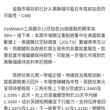
金融市場目前已計入美聯儲可能在年底前加息的
可能性，CME
FedWatch工具顯示12月加息25個基點的概率為
39%。接下來，本周市場關注重點將集中在美國就業
數據上，美國職位空缺調查（JOLTS）數據將率先公
布，而關鍵則為即將於周五發布的非農就業報告。如
果就業市場繼續保持韌性，可能進一步強化市場對於
美聯儲維持高利率的預期。
英鎊兌美元周一窄幅企穩，地緣政治風險加劇，
提振避險美元回升，市場情緒轉為中性。英鎊兌美元
呈現待變格局，三角形態上下軌分別處於1.3460及
1.3395。此外，向上仍是繼續受制於25天平均線
1.3490。估計英鎊短期續呈下行壓力，支持位將會回
看1.3370及1.33，下一級看至1.32及1.3150，關鍵指