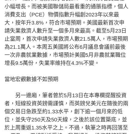
小幅增長。而被美國聯儲局最看重的通脹指標，個人
消費支出（PCE）物價指數升幅創2023年以來最
大，按年升3.8%，符合市場預期。美國最新首次申
請失業救濟人數升至一個多月來最高。截至5月23日
止當周，首次申請失業救濟人數21.5萬人，市場預期
為21.1萬人。本周五美國將公布6月議息會議前最後
一次非農就業數據，市場預計美國5月非農就業職位
增長9.5萬份，失業率維持在4.3%不變。
當地宏觀數據不如預期
另一邊廂，筆者曾於5月13日在本專欄提醒投資
者，短線投資英鎊需謹慎，而英鎊兌美元在隨後的兩
個交易日急跌至約1.33水平，創下逾一個月來的低
位，並失守250天及50天線，之後於該位置築底，並
於上周重返1.35水平之上。不過，執筆之時再回落至