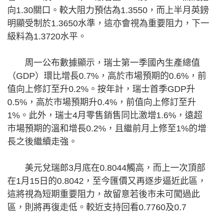
向1.30關口。較大阻力預估為1.3550，而上半月英鎊
明顯受制於1.3650水準，這亦會視為重要阻力，下一
級料為1.3720水平。
周一公布數據顯示，瑞士第一季國內生產總值
（GDP）環比增長0.7%，高於市場預期的0.6%，前
值向上修訂至升0.2%。按年計，瑞士首季GDP升
0.5%，高於市場預期升0.4%，前值向上修訂至升
1%。此外，瑞士4月零售銷售同比激增1.6%，遠超
市場預期的溫和增長0.2%，且繼前月上修至1%的增
長之後繼續走強。
美元兌瑞郎3月底在0.8044觸高，而上一次頂部
在1月15日的0.8042，至今匯價又再逐步逼近此區，
這將視為短期重要阻力，故留意若後市未可闖過此
區，則將再復走低。較近支持回看0.7760及0.7