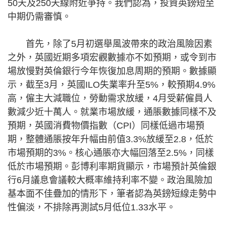
50天及250天線附近爭持。我們認為，投資英鎊短至
中期仍需審慎。
首先，除了5月初選舉風波帶來的政治風險因素
之外，英國近期多項宏觀數據亦不如預期，或令到市
場放慢對英倫銀行今年恢復加息周期的預期。數據顯
示，截至3月，英國ILO失業率升至5%，較預期4.9%
高，僱主大減職位，勞動需求放緩，4月受薪僱員人
數減少近十萬人。就業市場放緩，通脹數據同樣不及
預期，英國消費物價指數（CPI）同樣低過市場預
期，整體通脹按年升幅由前值3.3%放緩至2.8，低於
市場預期的3%。核心通脹亦大幅回落至2.5%，同樣
低於市場預期。彭博利率期貨顯示，市場預計英倫銀
行6月議息會議較大概率維持利率不變。政治風險加
基本面不佳疊加的情形下，筆者認為英鎊短線走勢中
性偏淡，不排除再測試5月低位1.33水平。