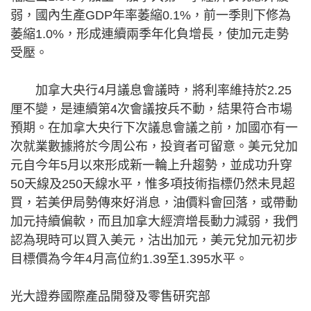
弱，國內生產GDP年率萎縮0.1%，前一季則下修為
萎縮1.0%，形成連續兩季年化負增長，使加元走勢
受壓。
加拿大央行4月議息會議時，將利率維持於2.25
厘不變，是連續第4次會議按兵不動，結果符合市場
預期。在加拿大央行下次議息會議之前，加國亦有一
次就業數據將於今周公布，投資者可留意。美元兌加
元自今年5月以來形成新一輪上升趨勢，並成功升穿
50天線及250天線水平，惟多項技術指標仍然未見超
買，若美伊局勢傳來好消息，油價料會回落，或帶動
加元持續偏軟，而且加拿大經濟增長動力減弱，我們
認為現時可以買入美元，沽出加元，美元兌加元初步
目標價為今年4月高位約1.39至1.395水平。
光大證券國際產品開發及零售研究部