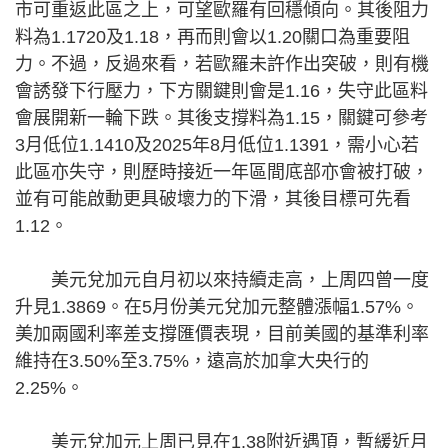
市可重返此區之上，可望歐羅有回穩傾向。其後阻力
料為1.1720及1.18，再而則會以1.20關口為重要阻
力。不過，反過來看，若歐羅未許作出突破，則有機
會誘發下行壓力，下方關鍵則會是1.16，失守此區料
會展開新一輪下跌。其後支撐料為1.15，關鍵可參考
3月低位1.1410及2025年8月低位1.1391，需小心若
此區亦失守，則歷時接近一年區間底部亦會被打破，
並有可能啟動更具破壞力的下滑，其後目標可先看
1.12。
美元兌加元自月初以來持續走高，上周四曾一度
升見1.3869。在5月份美元兌加元整體漲幅1.57%。
美加兩國利率差支撐匯價表現，目前美國的基準利率
維持在3.50%至3.75%，遠高於加拿大央行的
2.25%。
美元兌加元上周已見在1.38附近遇頂，暫緩近月