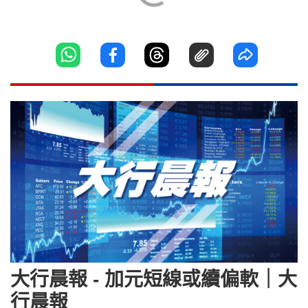
大行晨報 - 加元短線或續偏軟｜大
行晨報