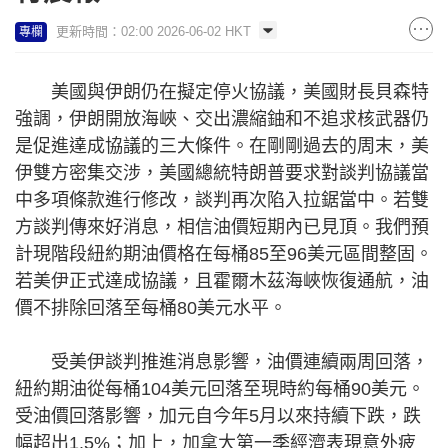
更新時間：02:00 2026-06-02 HKT
專欄
美國與伊朗仍在擬定停火協議，美國財長貝森特
強調，伊朗開放海峽、交出濃縮鈾和不追求核武器仍
是促進達成協議的三大條件。在剛剛過去的周末，美
伊雙方密集交涉，美國總統特朗普要求對談判協議當
中多項條款進行修改，談判再次陷入拉鋸當中。若雙
方談判傳來好消息，相信油價短期內已見頂。我們預
計現階段紐約期油價格在每桶85至96美元區間整固。
若美伊正式達成協議，且霍爾木茲海峽恢復通航，油
價不排除回落至每桶80美元水平。
受美伊談判推進消息影響，油價連續兩周回落，
紐約期油從每桶104美元回落至現時約每桶90美元。
受油價回落影響，加元自今年5月以來持續下跌，跌
幅超出1.5%；加上，加拿大第一季經濟表現意外疲