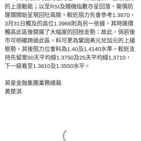
的上漲動能；以至RSI及隨機指數亦呈回落，需慎防
匯價開始呈現回吐風險。較近阻力先會參考1.3870，
3月31日觸及的高位1.3966則為另一依據，其時匯價
觸高此區後開展了大幅度的回挫走勢：故此，倘若後
市可明確跨過此區，料可更為鞏固美元兌加元的上揚
態勢。其後阻力位會料為1.40及1.4140水準。較近支
持先留意50天平均線1.3750及25天平均線1.3710，
下一級看至1.3610及1.3550水平。
英皇金融集團業務總裁
黃楚淇