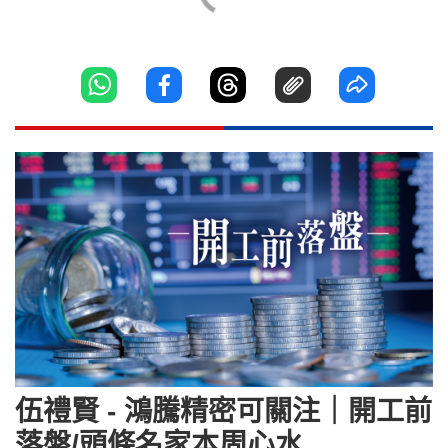
伍禮賢 - 鴻騰精密可關注｜開工前
落盤/頭條名家本周心水