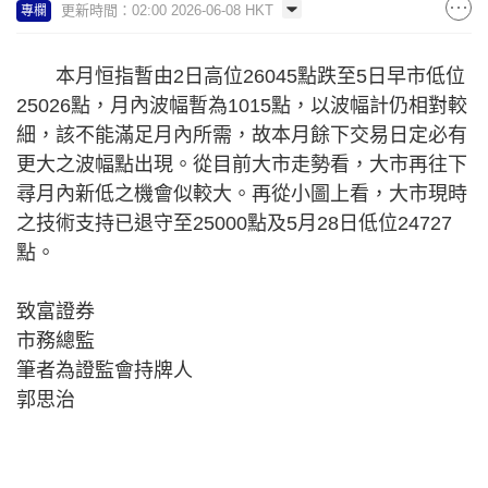
更新時間：02:00 2026-06-08 HKT
專欄
本月恒指暫由2日高位26045點跌至5日早市低位
25026點，月內波幅暫為1015點，以波幅計仍相對較
細，該不能滿足月內所需，故本月餘下交易日定必有
更大之波幅點出現。從目前大市走勢看，大市再往下
尋月內新低之機會似較大。再從小圖上看，大市現時
之技術支持已退守至25000點及5月28日低位24727
點。
致富證券
市務總監
筆者為證監會持牌人
郭思治