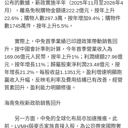
公布的數據，新政實施半年（2025年11月至2026年4
月），離島免稅購物金額達222.2億元，按年上升
22.6%；購物人數297.3萬，按年增加9.4%；購物件
數1745萬件，按年上升5.5%。
實際上，中免首季業績已印證政策帶動銷售回
升。按中國會計準則計算，今年首季營業收入為
169.06億元人民幣，按年上升1%；利潤總額27.96億
元，按年增長11%；歸屬股東淨利潤23.48億元，按
年增長21.2%，每股收益1.1351元。盈利增速明顯跑
贏收入升幅，反映毛利率及費用結構已有改善，經營
質素回升，盈利能力明顯修復。
海南免稅新政助銷售回升
另一方面，中免的全球化布局亦加速推進。此
前，LVMH與麥氏家族直接入股，為公司帶來國際奢