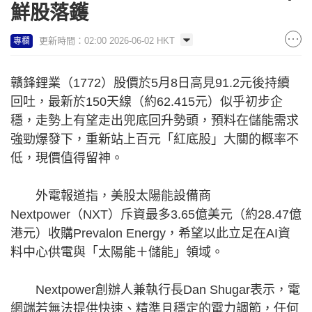
鮮股落鑊
更新時間：02:00 2026-06-02 HKT
專欄
贛鋒鋰業（1772）股價於5月8日高見91.2元後持續
回吐，最新於150天線（約62.415元）似乎初步企
穩，走勢上有望走出兜底回升勢頭，預料在儲能需求
強勁爆發下，重新站上百元「紅底股」大關的概率不
低，現價值得留神。
外電報道指，美股太陽能設備商
Nextpower（NXT）斥資最多3.65億美元（約28.47億
港元）收購Prevalon Energy，希望以此立足在AI資
料中心供電與「太陽能＋儲能」領域。
Nextpower創辦人兼執行長Dan Shugar表示，電
網端若無法提供快速、精準且穩定的電力調節，任何