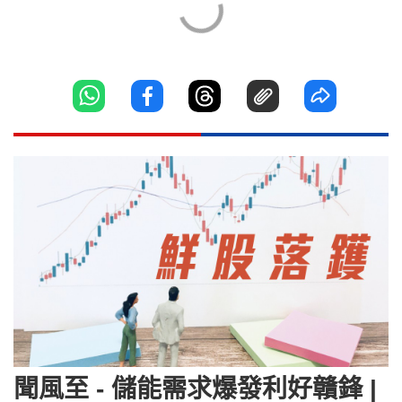
聞風至 - 儲能需求爆發利好贛鋒 |