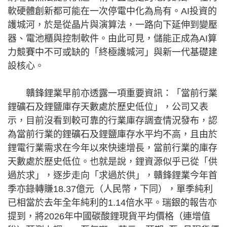
軟硬體創新都可能在一次停電中化為烏有。AI投資的
護城河，於是從晶片與演算法，一路向下延伸到變壓
器、電池櫃與控制軟件。由此可見，儲能正成為AI算
力競賽中不可或缺的「終極護城河」與新一代基礎建
設核心。
贛鋒鋰業早前亦透露一項重要資訊：「當前行業
鋰礦石及鋰鹽庫存天數處於歷史低位」，公司又表
示，目前沒看到較可靠的行業庫存調查情況發布，認
為當前行業的鋰礦石及鋰鹽庫存水平均不高，且由於
鋰電行業需求在今年以來快速增長，當前行業的庫存
天數處於歷史低位。也就是說，鋰資源似乎已從「供
過於求」，逐步走向「求過於供」，贛鋒鋰業今年首
季亦錄轉賺18.37億元（人民幣，下同），單季純利
已相當於去年全年純利的1.14倍水平。瑞銀的報告亦
提到，將2026年中國碳酸鋰現貨平均價格（連增值