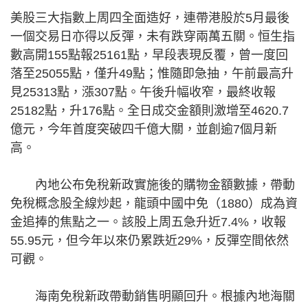
美股三大指數上周四全面造好，連帶港股於5月最後
一個交易日亦得以反彈，未有跌穿兩萬五關。恒生指
數高開155點報25161點，早段表現反覆，曾一度回
落至25055點，僅升49點；惟隨即急抽，午前最高升
見25313點，漲307點。午後升幅收窄，最終收報
25182點，升176點。全日成交金額則激增至4620.7
億元，今年首度突破四千億大關，並創逾7個月新
高。
內地公布免稅新政實施後的購物金額數據，帶動
免稅概念股全線炒起，龍頭中國中免（1880）成為資
金追捧的焦點之一。該股上周五急升近7.4%，收報
55.95元，但今年以來仍累跌近29%，反彈空間依然
可觀。
海南免稅新政帶動銷售明顯回升。根據內地海關