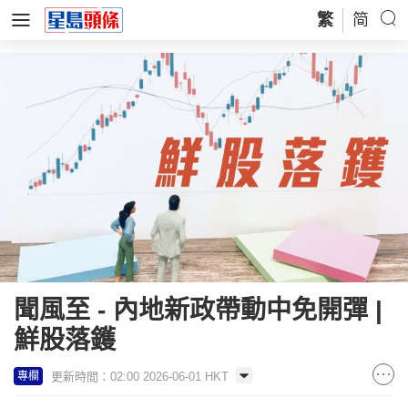
繁
简
聞風至 - 內地新政帶動中免開彈 |
鮮股落鑊
更新時間：02:00 2026-06-01 HKT
專欄