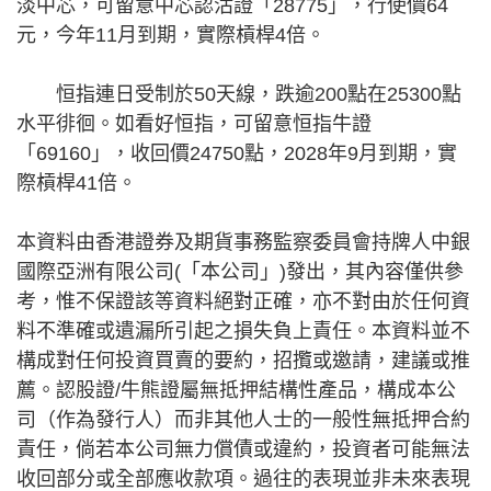
淡中芯，可留意中芯認沽證「28775」，行使價64
元，今年11月到期，實際槓桿4倍。
恒指連日受制於50天線，跌逾200點在25300點
水平徘徊。如看好恒指，可留意恒指牛證
「69160」，收回價24750點，2028年9月到期，實
際槓桿41倍。
本資料由香港證券及期貨事務監察委員會持牌人中銀
國際亞洲有限公司(「本公司」)發出，其內容僅供參
考，惟不保證該等資料絕對正確，亦不對由於任何資
料不準確或遺漏所引起之損失負上責任。本資料並不
構成對任何投資買賣的要約，招攬或邀請，建議或推
薦。認股證/牛熊證屬無抵押結構性產品，構成本公
司（作為發行人）而非其他人士的一般性無抵押合約
責任，倘若本公司無力償債或違約，投資者可能無法
收回部分或全部應收款項。過往的表現並非未來表現