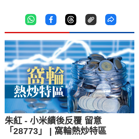
朱紅 - 小米績後反覆 留意
「28773」 | 窩輪熱炒特區