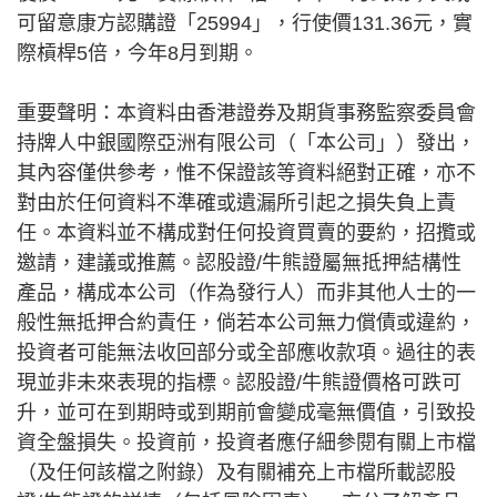
可留意康方認購證「25994」，行使價131.36元，實
際槓桿5倍，今年8月到期。
重要聲明：本資料由香港證券及期貨事務監察委員會
持牌人中銀國際亞洲有限公司（「本公司」）發出，
其內容僅供參考，惟不保證該等資料絕對正確，亦不
對由於任何資料不準確或遺漏所引起之損失負上責
任。本資料並不構成對任何投資買賣的要約，招攬或
邀請，建議或推薦。認股證/牛熊證屬無抵押結構性
產品，構成本公司（作為發行人）而非其他人士的一
般性無抵押合約責任，倘若本公司無力償債或違約，
投資者可能無法收回部分或全部應收款項。過往的表
現並非未來表現的指標。認股證/牛熊證價格可跌可
升，並可在到期時或到期前會變成毫無價值，引致投
資全盤損失。投資前，投資者應仔細參閱有關上市檔
（及任何該檔之附錄）及有關補充上市檔所載認股