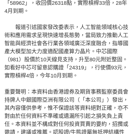
「58962」，收回價26318點，實際槓桿33倍，28年
4月到期。
報道引述國家發改委表示，人工智能領域核心技
術和應用需求呈現快速增長態勢，當局致力推動人工
智能與經濟社會各行業各領域廣泛深度融合，指導國
產大模型加大力度適配國產算力晶片。中芯國際
（981）股價於10天線見支持，升至80元附近整固。
如看好中芯可留意認購證「24319」，行使價93元，
實際槓桿4倍，今年10月到期。
重要聲明：本資料由香港證券及期貨事務監察委員會
持牌人中銀國際亞洲有限公司（「本公司」）發出，
其內容僅供參考，惟不保證該等資料絕對正確，亦不
對由於任何資料不準確或遺漏所引起之損失負上責
任。本資料並不構成對任何投資買賣的要約，招攬或
邀請，建議或推薦。認股證/牛熊證屬無抵押結構性