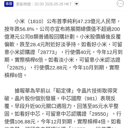
更新時間：02:00 2026-05-28 HKT
專欄
小米（1810）公布首季純利47.23億元人民幣，
按年跌56.8%，公司亦宣布將展開總價值不超過200
億港元公司B類普通股回購計劃。小米股價績後反覆
偏軟，跌至28.4元附近好淡爭持。如看好小米，可留
意小米認購證「28773」，行使價40元，今年12月到
期，實際槓桿6倍。如看淡小米，可留意小米認沽證
「22825」，行使價22.88元，今年10月到期，實際
槓桿6倍。
據報華為早前以「韜定律」令晶片技術取得突
破，晶片股份個別發展。中芯國際（981）表現反
覆，早段升近90元關口遇阻力，回落至85元水平整
固。如看好中芯，可留意中芯認購證「29550」，行
使價106.88元，今年12月到期，實際槓桿4倍。如看