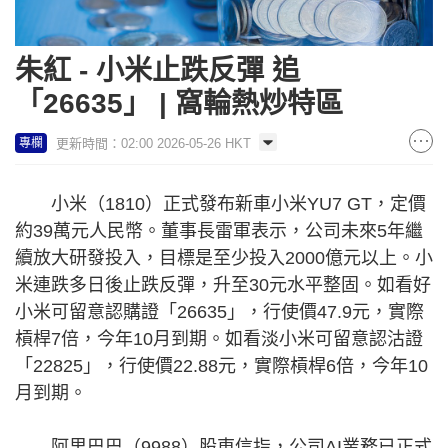
朱紅 - 小米止跌反彈 追
「26635」 | 窩輪熱炒特區
更新時間：02:00 2026-05-26 HKT
專欄
小米（1810）正式發布新車小米YU7 GT，定價
約39萬元人民幣。董事長雷軍表示，公司未來5年繼
續放大研發投入，目標是至少投入2000億元以上。小
米連跌多日後止跌反彈，升至30元水平整固。如看好
小米可留意認購證「26635」，行使價47.9元，實際
槓桿7倍，今年10月到期。如看淡小米可留意認沽證
「22825」，行使價22.88元，實際槓桿6倍，今年10
月到期。
阿里巴巴（9988）股東信指，公司AI業務已正式