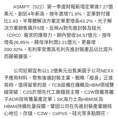
ASMPT（522）第一季度財報新增定單達7.27億
美元，創近4年新高，按年激增71.6%，定單對付運
比1.43，半導體解決方案定單更增長43.2%，光子解
決方案銷售飆升5倍，反映AI對先進封裝及硅光
（CPO）需求的爆發力。期內營收34.57億元，按年
增長26.95%，歸母淨利潤2.21億元，更暴增
200.32%，毛利率受惠高毛利先進封裝產品佔比提升
而顯著擴張。
公司近期宣布以1.2億美元出售美國子公司NEXX
予應用材料，聚焦後端封裝主業，戰略「瘦身」正逢
其時。值得留意的是，TCB設備在邏輯及HBM領域雙
線突破：C2S於領先代工廠穩居主導，C2W搭載等離
子AOR技術獲量產定單；SK海力士為HBM3E及
HBM4持續批量採購，鞏固公司在先進封裝產業鏈核
心地位。存儲、C2W、CoPoS、硅光等多點開花，