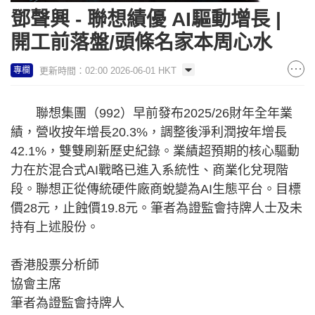
鄧聲興 - 聯想績優 AI驅動增長 |
開工前落盤/頭條名家本周心水
更新時間：02:00 2026-06-01 HKT
專欄
聯想集團（992）早前發布2025/26財年全年業
績，營收按年增長20.3%，調整後淨利潤按年增長
42.1%，雙雙刷新歷史紀錄。業績超預期的核心驅動
力在於混合式AI戰略已進入系統性、商業化兌現階
段。聯想正從傳統硬件廠商蛻變為AI生態平台。目標
價28元，止蝕價19.8元。筆者為證監會持牌人士及未
持有上述股份。
香港股票分析師
協會主席
筆者為證監會持牌人