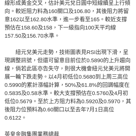
線形成黃金交叉，估計美元兌日圓中短線續呈上行傾
向。較近阻力料為160關口及106.80，其後阻力將留
意162以至162.80水準，進一步看至165。較近支撐
預估在158.60及158，下一級指向100天平均線
157.50及156.70水準。
紐元兌美元走勢，技術圖表見RSI出現下滑，呈
現調整訊號，但還可留意目前位於0.5890的上升趨向
線，倘若此區亦告失守，則很大機會紐元兌美元將開
展一輪下跌走勢。以4月初低位0.5680到上周三高位
0.5990的累計漲幅計算，50%及61.8%的回調幅度在
0.5835及0.58水準。較大支撐預估在0.5760及4月初
低位0.5679。至於上方阻力料為0.5920及0.5970，其
後阻力位預料為0.60關口以至去年7月1日高位
0.6122。
英皇金融集團業務總裁