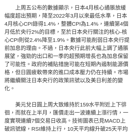
上周五公布的數據顯示，日本4月核心通脹放緩
幅度超出預期，降至2022年3月以來最低水準，日本
4月核心CPI錄得1.4%，整體CPI為1.4%，連續第4個
月低於央行2%的目標，至於日本央行關注的核心-核
心CPI則從2.4%降至1.9%。數據可能削弱日本央行提
前加息的理由。不過，日本央行此前大幅上調了通脹
展望，強勁的出口和一季的超預期增長也為加息保留
了可能性。政府的補貼措施可能在短期內遏制能源價
格，但日圓疲軟帶來的進口成本壓力仍在持續。市場
將繼續關注日本央行的政策訊號以及美日利差的變
化。
美元兌日圓上周大致維持於159水平附近上下徘
徊，而就在上半月，匯價走出一波連續上漲行情，一
度實現連續7個交易日收高。技術圖表已見MACD上
破訊號線，RSI維持上行，10天平均線升破25天平均