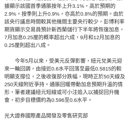
據顯示該國首季通脹按年上升3.1%，高於預期的
2.9%。按季則上升0.9%，亦高於0.8%的預期。由於
該央行議息時間較其他幾間主要央行較少，彭博利率
期貨顯示交易員預計新西蘭儲行下半年將恢復加息，
7月加息0.25厘的概率超出六成，9月和12月加息的
0.25厘則超出八成。
今年5月以來，受美元反彈影響，紐元兌美元迎
來一輪回調，由接近0.6水平回落至最低0.5815的較
明顯支撐位，之後收復部分跌幅，現時正於50天線及
250天線附近爭持。通脹回暖帶動加息預期升溫的情
形，筆者建議紐元短線或可小注追入以捕捉回升機
會，初步目標價約為0.596至0.6水平。
光大證券國際產品開發及零售研究部