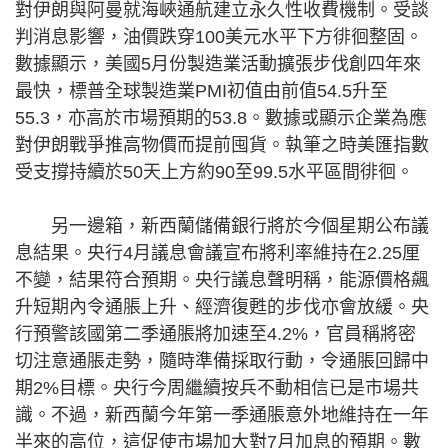
對伊朗與阿曼就海峽通航建立永久性收費機制。受談
判消息影響，油價跌穿100美元水平下方徘徊整固。
數據顯示，美國5月份製造業活動擴張步伐創四年來
最快，標普全球製造業PMI初值由前值54.5升至
55.3，亦高於市場預期的53.8。數據或顯示企業為應
對伊朗戰爭推高物價而提前囤貨。執筆之時美匯指數
受支撐持續於50天上方約90至99.5水平區間徘徊。
另一邊箱，新西蘭儲備銀行將於今個星期公布議
息結果。央行4月議息會議宣布將利率維持在2.25厘
不變，結果符合預期。央行議息聲明稱，能源價格飆
升短期內令通脹上升、經濟復甦的步伐亦會放緩。央
行預警該國第二季通脹將加速至4.2%，官員稱將密
切注意通脹走勢，隨時準備採取行動，令通脹回歸中
期2%目標。央行今周繼續按兵不動相信已是市場共
識。不過，新西蘭今年第一季通脹意外地維持在一年
半來的高位，這促使市場加大對7月加息的預期。數