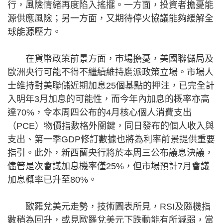
行，風險情緒再度陷入搖擺。一方面，投資者擔憂能
源供應風險；另一方面，又期待停火協議能夠緩解全
球能源壓力。
在貨幣政策前景方面，市場擔憂，美國聯儲局及
歐洲央行可能不得不繼續維持鷹派政策立場。市場人
士維持對美聯儲近期加息25個基點的押注，已完全計
入明年3月加息的可能性，而今年內加息的概率亦高
達70%，令本周四公布的4月核心個人消費支出
（PCE）物價指數格外關鍵，同日發布的個人收入與
支出、第一季GDP修訂數據也將為利率前景提供重要
指引。此外，新西蘭央行將於本周三公布議息決議，
儘管是次會議加息機率僅25%，但市場預計7月會議
加息概率已升至80%。
歐羅兌美元走勢，技術圖表所見，RSI及隨機指
數稍為回升，或見歐羅兌美元下跌動能有所減弱，當