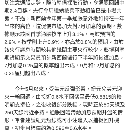
切注意通脹走勢，隨時準備採取行動，令通脹回歸中
期2%目標。央行今周繼續按兵不動相信已是市場共
識。不過，新西蘭今年第一季通脹意外地維持在一年
半來的高位，這促使市場加大對7月加息的預期。數
據顯示該國首季通脹按年上升3.1%，高於預期的
2.9%。按季則上升0.9%，亦高於0.8%的預期。由於
該央行議息時間較其他幾間主要央行較少，彭博利率
期貨顯示交易員預計新西蘭儲行下半年將恢復加息，
7月加息0.25厘的概率超出六成，9月和12月加息的
0.25厘則超出八成。
今年5月以來，受美元反彈影響，紐元兌美元迎
來一輪回調，由接近0.6水平回落至最低0.5815的較
明顯支撐位，之後收復部分跌幅，現時正於50天線及
250天線附近爭持。通脹回暖帶動加息預期升溫的情
形，筆者建議紐元短線或可小注追入以捕捉回升機
會，初步目標價約為0.596至0.6水平。