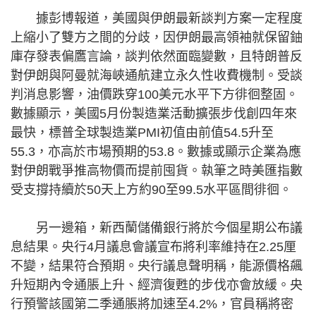
據彭博報道，美國與伊朗最新談判方案一定程度
上縮小了雙方之間的分歧，因伊朗最高領袖就保留鈾
庫存發表偏鷹言論，談判依然面臨變數，且特朗普反
對伊朗與阿曼就海峽通航建立永久性收費機制。受談
判消息影響，油價跌穿100美元水平下方徘徊整固。
數據顯示，美國5月份製造業活動擴張步伐創四年來
最快，標普全球製造業PMI初值由前值54.5升至
55.3，亦高於市場預期的53.8。數據或顯示企業為應
對伊朗戰爭推高物價而提前囤貨。執筆之時美匯指數
受支撐持續於50天上方約90至99.5水平區間徘徊。
另一邊箱，新西蘭儲備銀行將於今個星期公布議
息結果。央行4月議息會議宣布將利率維持在2.25厘
不變，結果符合預期。央行議息聲明稱，能源價格飆
升短期內令通脹上升、經濟復甦的步伐亦會放緩。央
行預警該國第二季通脹將加速至4.2%，官員稱將密