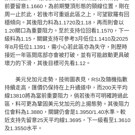
前要留意1.1660，為前期雙頂形態的頸線位置，剛在
周一止於此，若後市可重返此區之上，可望歐羅有回
穩傾向。其後阻力料為1.1720及1.18，再而則會以
1.20關口為重要阻力。至於支持位回看1.1570，下一
級料為1.15，關鍵支持可參考3月低位1.1410及2025
年8月低位1.1391，需小心若此區亦為失守，則歷時
接近一年區間底部亦會被打破，並有可能啟動更具破
壞力的下滑，其後目標可先看1.12。
美元兌加元走勢，技術圖表見，RSI及隨機指數
持續走高，匯價仍保持在上升通道中，而200天平均
線13810將為當前重要阻力，倘若後市可明確跨過此
區，料可更為鞏固美元兌加元的上揚態勢。其後阻力
位會料為1.3880，關鍵仍會是1.3950/1.40水準。較
近支持先留意25天平均線1.3695，下一級看至1.3610
及1.3550水平。