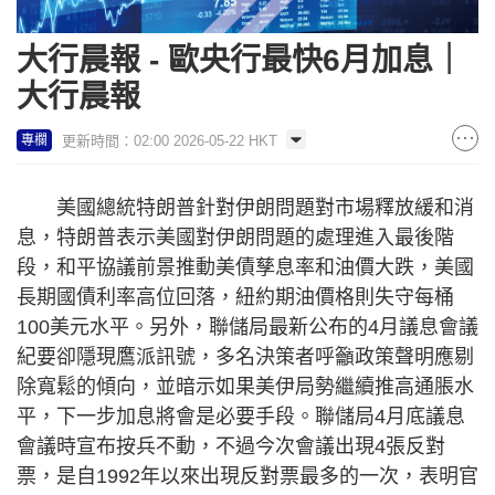
大行晨報 - 歐央行最快6月加息｜
大行晨報
更新時間：02:00 2026-05-22 HKT
專欄
美國總統特朗普針對伊朗問題對市場釋放緩和消
息，特朗普表示美國對伊朗問題的處理進入最後階
段，和平協議前景推動美債孳息率和油價大跌，美國
長期國債利率高位回落，紐約期油價格則失守每桶
100美元水平。另外，聯儲局最新公布的4月議息會議
紀要卻隱現鷹派訊號，多名決策者呼籲政策聲明應剔
除寬鬆的傾向，並暗示如果美伊局勢繼續推高通脹水
平，下一步加息將會是必要手段。聯儲局4月底議息
會議時宣布按兵不動，不過今次會議出現4張反對
票，是自1992年以來出現反對票最多的一次，表明官