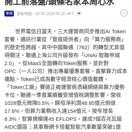
開工前落盤/頭條名家本周心水
更新時間：02:00 2026-05-20 HKT
專欄
世界電信日當天，三大運營商同步推出AI Token
套餐，通訊行業從「管道提供者」向「算力服務商」
的歷史性跨越，其中中國聯通（762）的轉型尤其值
得關注。聯通上海公司升級發布「UniAI·智聯申城
2.0」，從MaaS全面轉向Token服務，並針對
OPC（一人公司）推出專屬優惠套餐，直擊算力成本
痛點。Token已成為數字經濟核心價值載體，
「Token工廠」賽道正被運營商憑藉網絡與算力優勢
卡位。聯通一季度業績雖受增值稅調整影響，營收
1028億元微降0.5%，歸母淨利潤48.85億元倒退
17.6%，但算力業務收入達154億元，按年增長
8.3%，智算規模達45 EFLOPS，建成7個百兆瓦級
AIDC園區；其車聯網卡搭載智能汽車數量突破1億