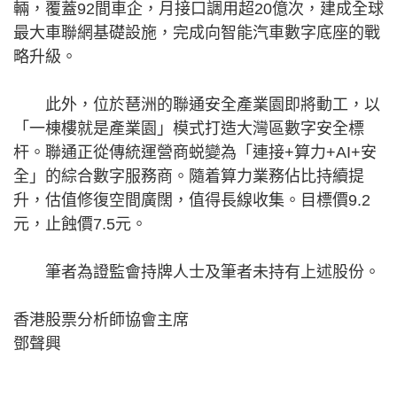
輛，覆蓋92間車企，月接口調用超20億次，建成全球
最大車聯網基礎設施，完成向智能汽車數字底座的戰
略升級。
此外，位於琶洲的聯通安全產業園即將動工，以
「一棟樓就是產業園」模式打造大灣區數字安全標
杆。聯通正從傳統運營商蜕變為「連接+算力+AI+安
全」的綜合數字服務商。隨着算力業務佔比持續提
升，估值修復空間廣闊，值得長線收集。目標價9.2
元，止蝕價7.5元。
筆者為證監會持牌人士及筆者未持有上述股份。
香港股票分析師協會主席
鄧聲興