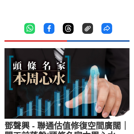
鄧聲興 - 聯通估值修復空間廣闊｜