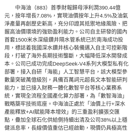
中海油（883）首季財報歸母淨利潤390.44億
元，按年增長7.08%，實現油價按年上升4.5%及油氣
淨產量再創歷史新高，充分印證其抵禦地緣風險、把
握高油價環境的強勁盈利能力。公司自主研發的國內
首套1500米水深級鑽井隔水管系統已於南海成功投
用，標誌着我國深水鑽井核心裝備邁入自主可控新階
段，打破了海外長期技術壟斷，大幅降低深水開發成
本。公司已成功完成DeepSeek-V4系列大模型私有化
部署，接入自研「海能」人工智慧平台，該大模型參
數量突破萬億級別，具備百萬詞元超長文本智能研判
能力，並已接入財務一體化數智平台等核心業務系
統，實現全流程全國產化算力部署，為「數智海油」
戰略築牢技術底座。中海油正處於「油價上行+深水
產能釋放+AI賦能降本增效」的三重盈利擴張交匯
點，疊加全球石化供給側持續出清及公司38%以上穩
健派息率，長線價值重估已經啟動，現價仍具極高性