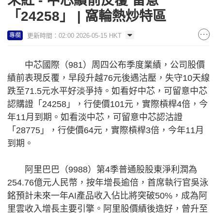
朱紅 - 中芯績前反覆 留意
「24258」 | 窩輪熱炒特區
更新時間：02:00 2026-05-15 HKT
專欄
中芯國際（981）周四公布季度業績，公司股價
績前表現反覆，早段升越76元後遇沽壓，失守10天線
跌至71.5元水平好淡爭持。如看好中芯，可留意中芯
認購證「24258」，行使價101元，實際槓桿4倍，今
年11月到期。如看淡中芯，可留意中芯認沽證
「28775」，行使價64元，實際槓桿3倍，今年11月
到期。
阿里巴巴（9988）第4季普通股股東淨利潤為
254.76億元人民幣，按年增長逾倍，首席執行官吳泳
銘預計未來一年AI產品收入佔比將突破50%，成為阿
里雲收入增長主要引擎。阿里股價績後造好，曾升至