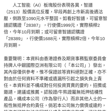
人工智能（AI）板塊股份表現各異，智譜
（2513）股價高位反覆，早段再創上市新高後遇沽
壓，倒跌至1090元水平整固。如看好智譜，可留意智
譜認購證「28387」，行使價1999元，實際槓桿2
倍，今年10月到期；或可留意智譜認購證
「28389」，行使價1688元，實際槓桿2倍，今年10
月到期。
重要聲明：本資料由香港證券及期貨事務監察委員會
持牌人中銀國際亞洲有限公司（「本公司」）發出，
其內容僅供參考，惟不保證該等資料絕對正確，亦不
對由於任何資料不準確或遺漏所引起之損失負上責
任。本資料並不構成對任何投資買賣的要約，招攬或
邀請，建議或推薦。認股證/牛熊證屬無抵押結構性
產品，構成本公司（作為發行人）而非其他人士的一
般性無抵押合約責任，倘若本公司無力償債或違約，