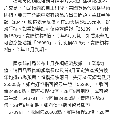
據報美國總統特朗普指中方未批准輝達H200芯
片交易，而是傾向於自主研發，美國貿易代表格里爾
則指，雙方在會談中沒有談晶片出口問題。華虹半導
體（1347）股價表現反覆，在20天線約115元水平好
淡爭持。如看好華虹可留意認購證「26139」，行使
價153元，實際槓桿5倍，今年8月到期。如看淡華虹
可留意認沽證「28989」，行使價80.8元，實際槓桿
3倍，今年11月到期。
國家統計局公布上月多項經濟數據，工業增加
值、消費品零售總額增長以及首4月固定資產投資按
年均遜市場預期。恒指連跌兩日，失守50天線曾低見
25505點。如看好恒指可留意牛證「55296」，收回
價24990點，實際槓桿40倍，28年9月到期；或可留
意牛證「54679」，收回價24850點，實際槓桿36
倍，28年9月到期。如看淡恒指可留意熊證
「57399」，收回價26508點，實際槓桿23倍，28年