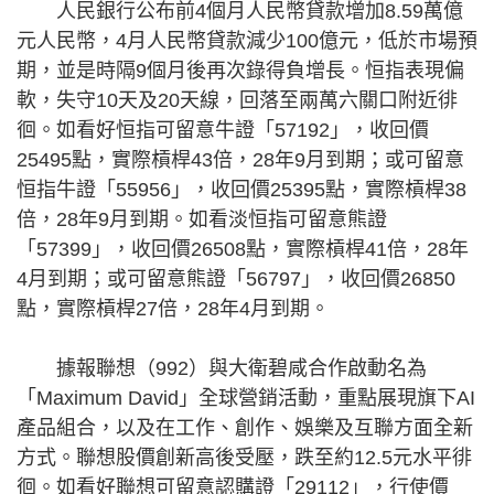
人民銀行公布前4個月人民幣貸款增加8.59萬億
元人民幣，4月人民幣貸款減少100億元，低於市場預
期，並是時隔9個月後再次錄得負增長。恒指表現偏
軟，失守10天及20天線，回落至兩萬六關口附近徘
徊。如看好恒指可留意牛證「57192」，收回價
25495點，實際槓桿43倍，28年9月到期；或可留意
恒指牛證「55956」，收回價25395點，實際槓桿38
倍，28年9月到期。如看淡恒指可留意熊證
「57399」，收回價26508點，實際槓桿41倍，28年
4月到期；或可留意熊證「56797」，收回價26850
點，實際槓桿27倍，28年4月到期。
據報聯想（992）與大衛碧咸合作啟動名為
「Maximum David」全球營銷活動，重點展現旗下AI
產品組合，以及在工作、創作、娛樂及互聯方面全新
方式。聯想股價創新高後受壓，跌至約12.5元水平徘
徊。如看好聯想可留意認購證「29112」，行使價