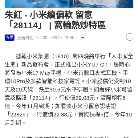
朱紅 - 小米續偏軟 留意
「28114」 | 窩輪熱炒特區
更新時間：02:00 2026-05-19 HKT
專欄
據報小米集團（1810）周四晚將舉行「人車家全
生態」新品發布會，正式推出小米YU7 GT，屆時亦
將發布小米17 Max手機、小米首款耳夾式耳機、手
環10Pro及多款智能科技家電等。小米股價仍受制10
天及20天線，跌至30.5元水平徘徊。如看好小米可留
意認購證「28114」，行使價39.08元，實際槓桿6
倍，今年11月到期；如看淡小米可留意認沽證
「22825」，行使價22.88元，實際槓桿5倍，今年10
月到期。