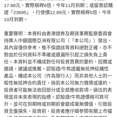
17.88元，實際槓桿6倍，今年11月到期；或留意認購
證「23695」，行使價12.89元，實際槓桿5倍，今年
10月到期。
重要聲明：本資料由香港證券及期貨事務監察委員會
持牌人中銀國際亞洲有限公司（「本公司」）發出，
其內容僅供參考，惟不保證該等資料絕對正確，亦不
對由於任何資料不準確或遺漏所引起之損失負上責
任。本資料並不構成對任何投資買賣的要約，招攬或
邀請，建議或推薦。認股證/牛熊證屬無抵押結構性
產品，構成本公司（作為發行人）而非其他人士的一
般性無抵押合約責任，倘若本公司無力償債或違約，
投資者可能無法收回部分或全部應收款項。過往的表
現並非未來表現的指標。認股證/牛熊證價格可跌可
升，並可在到期時或到期前會變成毫無價值，引致投
資全盤損失。投資前，投資者應仔細參閱有關上市檔