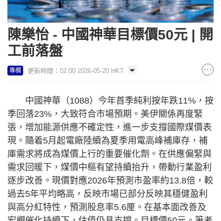
陳樂怡 - 中國神華目標價50元 | 開
工前落盤
更新時間：02:00 2026-05-20 HKT
專欄
中國神華（1088）今年首季純利按年跌11%，按
季回落23%，大致符合市場預期。美伊關係再度緊
張，增加能源供應不確定性，進一步支撐國際煤價表
現。隨着5月起電廠陸續為夏季用電高峰補庫存，補
庫需求將成為煤價上行的重要催化劑。在供應偏緊與
需求回暖下，煤價中樞有望持續抬升，帶動行業盈利
逐步改善。現價對應2026年預測市盈率約13.8倍，較
過去5年平均略高，反映市場已部分反映其穩健盈利
與高分紅特性，預測股息率5.6厘。在基本面改善及
宏觀催化持續下，估值仍具支撐。目標價50元。筆者