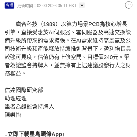
更新時間：02:00 2026-05-11 HKT
專欄
廣合科技（1989）以算力場景PCB為核心增長
引擎，直接受惠於AI伺服器、雲伺服器及高速交換設
備升級所帶來的需求擴張。在AI需求維持高景氣及公
司技術升級和產能釋放持續推進背景下，盈利增長具
較強可見度，估值仍有上修空間。目標價240元。筆
者為證監會持牌人，並無擁有上述建議股發行人之財
務權益。
信達國際研究部
助理經理
筆者為證監會持牌人
陳樂怡
↓立即下載星島頭條App↓