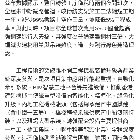
公布數據顯示，整個轉體工序僅耗時兩個夜間班次，
全程未中斷鐵路營運，較傳統支架施工工法縮短工期
一年，減少99%鐵路上空作業量，並降低5%工程成
本。與此同時，項目亦全球首次應用S960國產超高
強鋼建造行人天橋，其強度為普通建築鋼材三倍，大
幅減少建材用量與吊裝難度，進一步踐行綠色建造理
念。
工程技術的突破離不開工程機械裝備升級與產業
鏈深度參與。是次項目集中應用智能起重機、自動化
牽引系統、BIM智慧工地平台等先進設備，推動香港
建造機械由傳統重型設備向智能化、精準化、綠色化
升級。內地工程機械龍頭（包括總承建商中國鐵建
（含中鐵十五局）、橋樑轉體系統供應商中船雙瑞特
裝，以及現場大型吊裝、轉體配套設備主要提供商三
一重工、徐工集團、中聯重科等龍頭企業）全程深度
參與。這不僅協助香港破解市區施工難題，同時為內