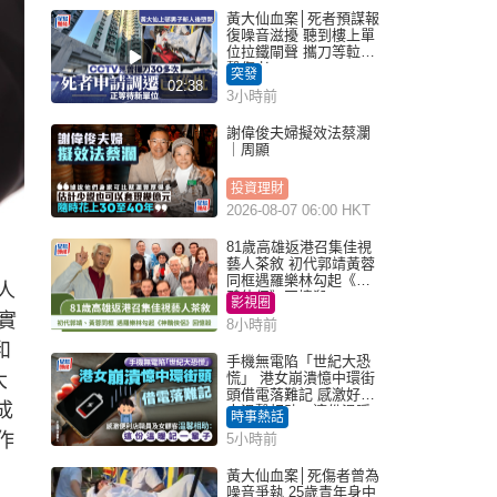
黃大仙血案│死者預謀報
復噪音滋擾 聽到樓上單
位拉鐵閘聲 攜刀等𨋢伏
擊傷者
突發
02:38
3小時前
謝偉俊夫婦擬效法蔡瀾
｜周顯
投資理財
2026-08-07 06:00 HKT
81歲高雄返港召集佳視
藝人茶敘 初代郭靖黃蓉
同框遇羅樂林勾起《神
人
鵰俠侶》回憶殺
影視圈
實
8小時前
和
手機無電陷「世紀大恐
大
慌」 港女崩潰憶中環街
頭借電落難記 感激好心
成
人溫馨相助：這份溫暖
時事熱話
記一輩子｜Juicy叮
作
5小時前
黃大仙血案│死傷者曾為
噪音爭執 25歲青年身中