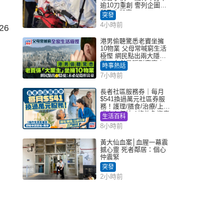
逾10刀重創 警列企圖謀
殺及自殺案
突發
4小時前
6
港男偷聽驚悉老竇坐擁
10物業 父母常喊窮生活
極慳 網民點出兩大隱
憂：未必是隱形富豪｜
時事熱話
Juicy叮
7小時前
長者社區服務券｜每月
$541換過萬元社區券服
務！護理/膳食/治療/上門
或中心任揀 1條件免資產
生活百科
審查（附申請資格及教
8小時前
學）
黃大仙血案│血腥一幕震
撼心靈 死者鄰居：個心
仲震緊
突發
2小時前