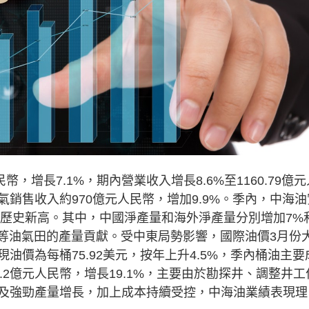
，增長7.1%，期內營業收入增長8.6%至1160.79億元
銷售收入約970億元人民幣，增加9.9%。季內，中海油
再創歷史新高。其中，中國淨產量和海外淨產量分別增加7%
owtail等油氣田的產量貢獻。受中東局勢影響，國際油價3月份
價為每桶75.92美元，按年上升4.5%，季內桶油主要
0.2億元人民幣，增長19.1%，主要由於勘探井、調整井工
及強勁產量增長，加上成本持續受控，中海油業績表現理