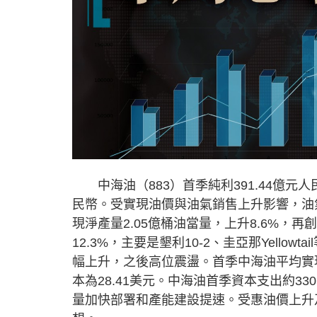
中海油（883）首季純利391.44億元人民幣
民幣。受實現油價與油氣銷售上升影響，油氣
現淨產量2.05億桶油當量，上升8.6%，
12.3%，主要是墾利10-2、圭亞那Yell
幅上升，之後高位震盪。首季中海油平均實現油
本為28.41美元。中海油首季資本支出約33
量加快部署和產能建設提速。受惠油價上升