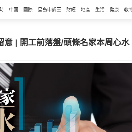
時
中國
國際
星島申訴王
財經
地產
生活
健康
教
留意 | 開工前落盤/頭條名家本周心水