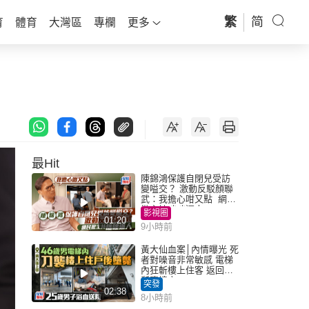
繁
简
育
體育
大灣區
專欄
更多
最Hit
陳錦鴻保護自閉兒受訪
變嗌交？ 激動反駁顏聯
武：我擔心咁又點 網民
批主持咄咄逼人
影視圈
01:20
9小時前
黃大仙血案│內情曝光 死
者對噪音非常敏感 電梯
內狂斬樓上住客 返回住
所墮樓亡
突發
02:38
8小時前