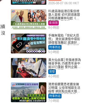
2026-08-07 06:00 HKT
81歲高雄返港召集佳視
藝人茶敘 初代郭靖黃蓉
同框遇羅樂林勾起《神
鵰俠侶》回憶殺
影視圈
業績
8小時前
，沒
手機無電陷「世紀大恐
慌」 港女崩潰憶中環街
頭借電落難記 感激好心
人溫馨相助：這份溫暖
時事熱話
記一輩子｜Juicy叮
5小時前
黃大仙血案│死傷者曾為
噪音爭執 25歲青年身中
逾10刀重創 警列企圖謀
殺及自殺案
突發
4小時前
港男偷聽驚悉老竇坐擁
10物業 父母常喊窮生活
極慳 網民點出兩大隱
憂：未必是隱形富豪｜
時事熱話
Juicy叮
7小時前