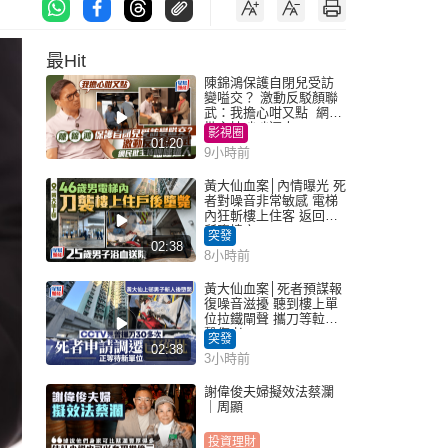
最Hit
陳錦鴻保護自閉兒受訪
變嗌交？ 激動反駁顏聯
武：我擔心咁又點 網民
批主持咄咄逼人
影視圈
01:20
9小時前
黃大仙血案│內情曝光 死
者對噪音非常敏感 電梯
內狂斬樓上住客 返回住
所墮樓亡
突發
02:38
8小時前
黃大仙血案│死者預謀報
復噪音滋擾 聽到樓上單
位拉鐵閘聲 攜刀等𨋢伏
擊傷者
突發
02:38
3小時前
謝偉俊夫婦擬效法蔡瀾
｜周顯
投資理財