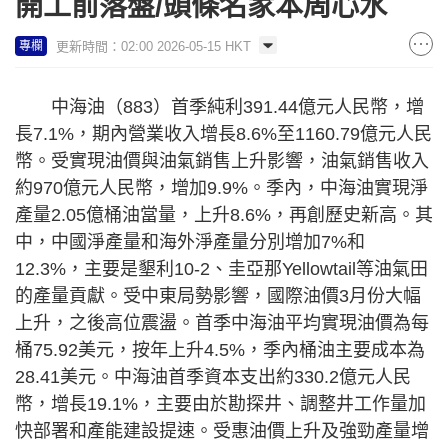
開工前落盤/頭條名家本周心水
更新時間：02:00 2026-05-15 HKT
專欄
中海油（883）首季純利391.44億元人民幣，增
長7.1%，期內營業收入增長8.6%至1160.79億元人民
幣。受實現油價與油氣銷售上升影響，油氣銷售收入
約970億元人民幣，增加9.9%。季內，中海油實現淨
產量2.05億桶油當量，上升8.6%，再創歷史新高。其
中，中國淨產量和海外淨產量分別增加7%和
12.3%，主要是墾利10-2、圭亞那Yellowtail等油氣田
的產量貢獻。受中東局勢影響，國際油價3月份大幅
上升，之後高位震盪。首季中海油平均實現油價為每
桶75.92美元，按年上升4.5%，季內桶油主要成本為
28.41美元。中海油首季資本支出約330.2億元人民
幣，增長19.1%，主要由於勘探井、調整井工作量加
快部署和產能建設提速。受惠油價上升及強勁產量增