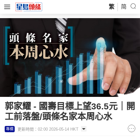
繁
简
郭家耀 - 國壽目標上望36.5元｜開
工前落盤/頭條名家本周心水
更新時間：02:00 2026-05-14 HKT
專欄