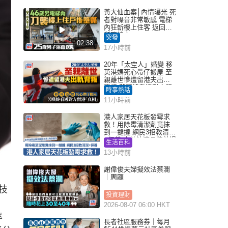
黃大仙血案│內情曝光 死
者對噪音非常敏感 電梯
內狂斬樓上住客 返回住
所墮樓亡
突發
02:38
17小時前
20年「太空人」婚變 移
英港媽死心帶仔搬屋 至
親離世慘遭留港夫出軌
背叛 苦嘆終看透對方留
時事熱話
港「真相」｜Juicy叮
11小時前
港人家居天花板發霉求
救！用除霉清潔劑竟抹
到一撻撻 網民3招教清潔
+保養 本地油漆品牌曾提
生活百科
醒勿用1物防變色
13小時前
謝偉俊夫婦擬效法蔡瀾
｜周顯
技
投資理財
2026-08-07 06:00 HKT
率
長者社區服務券｜每月