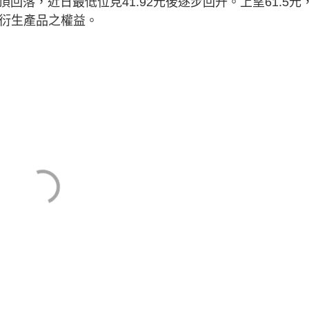
回落，近日最低位見41.92元後逐步回升。上望61.5元
關衍生產品之權益。