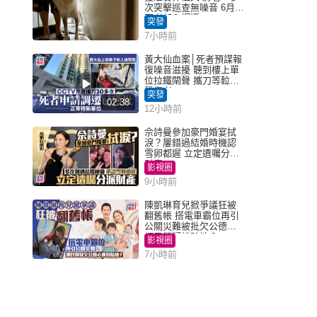
，
次突擊巡查無噪音 6月批
死者邨內調遷
突發
7小時前
黃大仙血案│死者預謀報
復噪音滋擾 聽到樓上單
位拉鐵閘聲 攜刀等𨋢伏
擊傷者
突發
02:38
12小時前
佘詩曼參加豪門婚宴拭
淚？屢錯過結婚時機認
雪卵都遲 立定遺囑分派
財產
影視圈
9小時前
陳凱琳育兒掀爭議狂被
翻舊帳 搭電車霸位再引
公關災難被批欠公德心
網民質疑扮貼地？
影視圈
7小時前