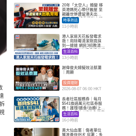
20年「太空人」婚變 移
英港媽死心帶仔搬屋 至
親離世慘遭留港夫出軌
背叛 苦嘆終看透對方留
時事熱話
港「真相」｜Juicy叮
11小時前
港人家居天花板發霉求
救！用除霉清潔劑竟抹
到一撻撻 網民3招教清潔
+保養 本地油漆品牌曾提
生活百科
醒勿用1物防變色
13小時前
謝偉俊夫婦擬效法蔡瀾
｜周顯
投資理財
政
2026-08-07 06:00 HKT
達
長者社區服務券｜每月
拆
$541換過萬元社區券服
務！護理/膳食/治療/上門
視
或中心任揀 1條件免資產
生活百科
審查（附申請資格及教
16小時前
學）
黃大仙血案｜傷者單位
獲准養伴侶犬 房署：多