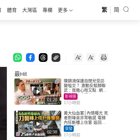
繁
简
育
體育
大灣區
專欄
更多
最Hit
陳錦鴻保護自閉兒受訪
變嗌交？ 激動反駁顏聯
武：我擔心咁又點 網民
批主持咄咄逼人
影視圈
01:20
17小時前
黃大仙血案│內情曝光 死
者對噪音非常敏感 電梯
內狂斬樓上住客 返回住
所墮樓亡
突發
02:38
17小時前