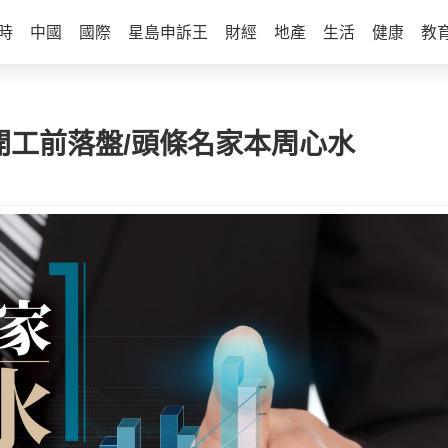
時
中國
國際
星島申訴王
財經
地產
生活
健康
教
 | 開工前落盤/頭條名家本周心水