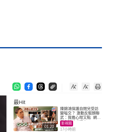
最Hit
陳錦鴻保護自閉兒受訪
變嗌交？ 激動反駁顏聯
武：我擔心咁又點 網民
批主持咄咄逼人
影視圈
01:20
17小時前