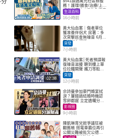
平分
$541換過萬元社區券服
務！護理/膳食/治療/上門
或中心任揀 1條件免資產
生活百科
審查（附申請資格及教
16小時前
學）
黃大仙血案｜傷者單位
獲准養伴侶犬 房署：多
次突擊巡查無噪音 6月批
死者邨內調遷
突發
7小時前
黃大仙血案│死者預謀報
復噪音滋擾 聽到樓上單
位拉鐵閘聲 攜刀等𨋢伏
擊傷者
突發
02:38
12小時前
佘詩曼參加豪門婚宴拭
淚？屢錯過結婚時機認
雪卵都遲 立定遺囑分派
財產
影視圈
9小時前
陳凱琳育兒掀爭議狂被
翻舊帳 搭電車霸位再引
公關災難被批欠公德心
網民質疑扮貼地？