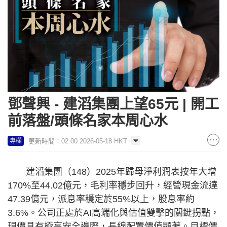
鄧聲興 - 建滔集團上望65元 | 開工
前落盤/頭條名家本周心水
更新時間：02:00 2026-05-18 HKT
專欄
建滔集團（148）2025年歸母淨利潤表按年大增
170%至44.02億元，毛利率穩步回升，經營現金流達
47.39億元，派息率穩定於55%以上，股息率約
3.6%。公司正處於AI高端化與估值雙擊的關鍵拐點，
現價具有極高安全邊際，長線配置價值顯著。目標價