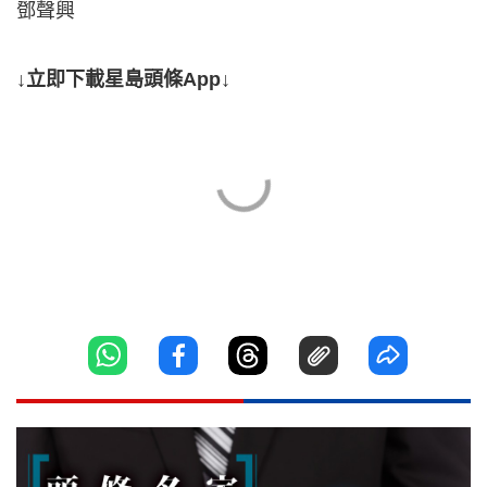
鄧聲興
↓立即下載星島頭條App↓