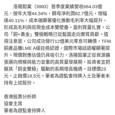
洛陽鉬業（3993）首季度業績營收664.03億
元，按年大增44.34%，歸母淨利潤82.7億元，增幅
達40.11%，成本端顯著優化推動毛利率大幅提升，
形成高毛利與低現金成本雙壁壘，盈利質量扎實。公
司「銅+黃金」雙極戰略已從藍圖走向實質貢獻。值
得注意是，公司成功發行12億美元零息可轉債，TFM
銅產品獲LME A級註冊認證，國際市場話語權顯著提
升。現價對應估值仍具吸引力，洛陽鉬業正從資源擴
張邁向規模與能力並重的高質量發展期，投資者宜把
握其「銅金雙極」驅動的長期增長機遇。目標價23
元，止蝕價18.5元。筆者為證監會持牌人士及筆者未
持有上述股份。
香港股票分析師
協會主席
筆者為證監會持牌人