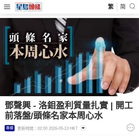
繁
简
鄧聲興 - 洛鉬盈利質量扎實 | 開工
前落盤/頭條名家本周心水
更新時間：02:00 2026-05-13 HKT
專欄