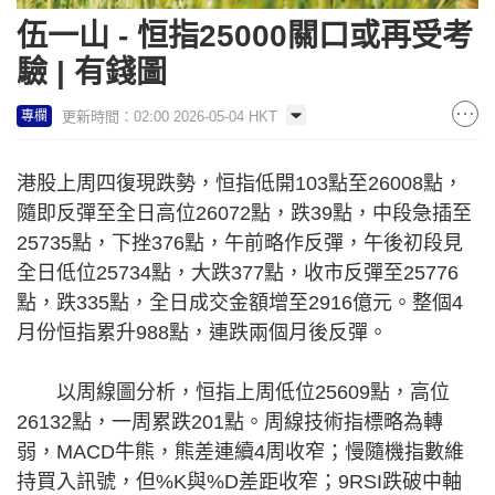
伍一山 - 恒指25000關口或再受考
驗 | 有錢圖
更新時間：02:00 2026-05-04 HKT
專欄
港股上周四復現跌勢，恒指低開103點至26008點，
隨即反彈至全日高位26072點，跌39點，中段急插至
25735點，下挫376點，午前略作反彈，午後初段見
全日低位25734點，大跌377點，收市反彈至25776
點，跌335點，全日成交金額增至2916億元。整個4
月份恒指累升988點，連跌兩個月後反彈。
以周線圖分析，恒指上周低位25609點，高位
26132點，一周累跌201點。周線技術指標略為轉
弱，MACD牛熊，熊差連續4周收窄；慢隨機指數維
持買入訊號，但%K與%D差距收窄；9RSI跌破中軸