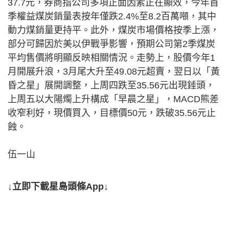
37.7元，券商指公司多項正面因素正在顯效，今年首
季權益煤炭銷量表按年僅跌2.4%至8.2百萬噸，其中
動力煤銷量更持平。此外，煤炭市場價格按季上漲，
部分可歸因於美以伊戰爭影響，預期公司第2季煤炭
平均售價將明顯反映相關情況。走勢上，股價今年1
月開展升浪，3月尾大升至49.08元超賣，翌日以「黃
昏之星」展開調整，上周四跌至35.56元出現錘頭，
上周五以大陽燭上升構成「早晨之星」，MACD熊差
收窄利好，現價買入，目標價50元，跌破35.56元止
蝕。
伍一山
↓立即下載星島頭條App↓