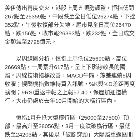
美伊傳出再度交火，港股上周五順勢調整，恒指低開
267點至26359點，中段跌至全日低位26274點，下挫
352點，午後收復部分失地，尾市見全日高位26470
點，跌156點，收市報26393點，跌232點，全日成交
金額減至2798億元。
以周線圖分析，恒指上周低位25690點，高位
26669點，一周累升617點，呈上下影線較長的陽
燭。周線技術指標改善，MACD牛熊，熊差連續5周
收窄；慢隨機指數維持買入訊號，%K與%D差距再度
擴闊；9RSI重返中軸之上報57.40，保歷加通道橫
行，大市仍處於去年10月開始的大橫行區內。
恒指1月升抵大型橫行區（25000至27500）頂
部，最高升至28056點，3月一度跌破橫行區，最低
跌至24203點，其後以「破腳穿頭」大陽燭重返區間