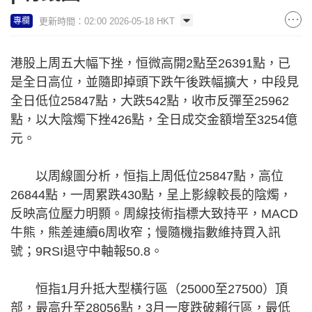
更新時間：02:00 2026-05-18 HKT
專欄
港股上周五大幅下挫，恒微高開2點至26391點，已
是全日高位，並隨即掉頭下跌午後跌幅擴大，中段見
全日低位25847點，大跌542點，收市反彈至25962
點，以大陰燭下挫426點，全日成交金額增至3254億
元。
以周線圖分析，恒指上周低位25847點，高位
26844點，一周累跌430點，呈上影線較長的陰燭，
反映高位壓力明顥。周線技術指標大致持平，MACD
牛熊，熊差連續6周收窄；慢隨機指數維持買入訊
號；9RSI退守中軸報50.8。
恒指1月升抵大型橫行區（25000至27500）頂
部，最高升至28056點，3月一度跌破賴行區，最低