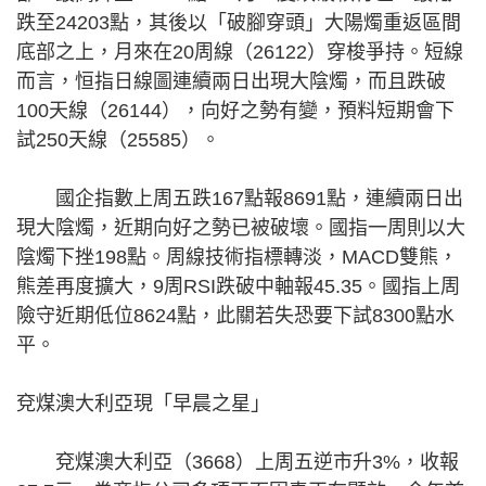
跌至24203點，其後以「破腳穿頭」大陽燭重返區間
底部之上，月來在20周線（26122）穿梭爭持。短線
而言，恒指日線圖連續兩日出現大陰燭，而且跌破
100天線（26144），向好之勢有變，預料短期會下
試250天線（25585）。
國企指數上周五跌167點報8691點，連續兩日出
現大陰燭，近期向好之勢已被破壞。國指一周則以大
陰燭下挫198點。周線技術指標轉淡，MACD雙熊，
熊差再度擴大，9周RSI跌破中軸報45.35。國指上周
險守近期低位8624點，此關若失恐要下試8300點水
平。
兗煤澳大利亞現「早晨之星」
兗煤澳大利亞（3668）上周五逆市升3%，收報