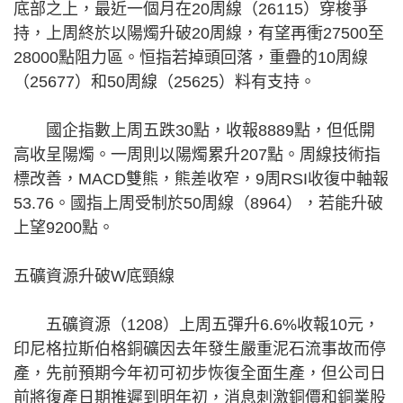
底部之上，最近一個月在20周線（26115）穿梭爭
持，上周終於以陽燭升破20周線，有望再衝27500至
28000點阻力區。恒指若掉頭回落，重疊的10周線
（25677）和50周線（25625）料有支持。
國企指數上周五跌30點，收報8889點，但低開
高收呈陽燭。一周則以陽燭累升207點。周線技術指
標改善，MACD雙熊，熊差收窄，9周RSI收復中軸報
53.76。國指上周受制於50周線（8964），若能升破
上望9200點。
五礦資源升破W底頸線
五礦資源（1208）上周五彈升6.6%收報10元，
印尼格拉斯伯格銅礦因去年發生嚴重泥石流事故而停
產，先前預期今年初可初步恢復全面生產，但公司日
前將復產日期推遲到明年初，消息刺激銅價和銅業股