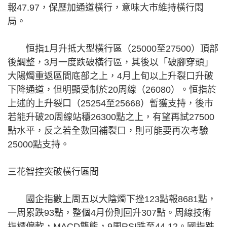
報47.97，保歷加通道橫行，意味大市維持橫行悶
局。
恒指1月升抵大型橫行區（25000至27500）頂部
後調整，3月一度跌破橫行區，其後以「破腳穿頭」
大陽燭重返區間底部之上，4月上旬以上升裂口升破
下降通道，但明顯受制於20周線（26080）。恒指於
上述的上升裂口（25254至25668）暫獲支持，後市
若能升破20周線站穩26300點之上，有望再試27500
點水平，反之若全數回補裂口，則可能要再次考驗
25000點支持。
三花智控突破橫行區間
國企指數上周五以大陰燭下挫123點報8681點，
一周累跌93點，整個4月份則回升307點。周線技術
指標偏軟，MACD雙熊，9周RSI跌至44.12。國指跌