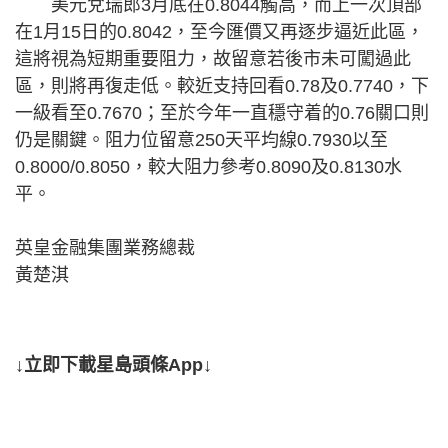
美元兌瑞郎3月底在0.8044觸高，而上一次頂部
在1月15日的0.8042，至今匯價又再逐步逼近此區，
這將視為短期重要阻力，故留意若後市未可闖過此
區，則將再復走低。較近支持回看0.78及0.7740，下
一級看至0.7670；至於今年一直穩守着的0.76關口則
仍是關鍵。阻力位留意250天平均線0.7930以至
0.8000/0.8050，較大阻力參考0.8090及0.8130水
平。
英皇金融集團業務總裁
黃楚淇
↓立即下載星島頭條App↓