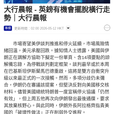
大行晨報 - 英鎊有機會擺脫橫行走
勢｜大行晨報
更新時間：02:00 2026-05-12 HKT
專欄
市場寄望美伊談判推進和停火延續，市場風險情
緒回溫，美元承壓回跌。據知情人士透露，美國與伊
朗正在調解方協助下擬定一份單頁、含14項要點的諒
解備忘錄，為停戰談判劃定框架。談判最早或於本周
在巴基斯坦伊斯蘭馬巴德重啟，這將是雙方自衝突升
級以來最正式的一次接觸。然而，多項分歧仍未彌
合，伊朗仍在審議該提案，但堅決反對向美國移交核
材料。儘管美國總統特朗普一度宣稱停火協議「仍然
有效」，但上周五他再次向伊朗發出最後通牒，要求
其放棄核野心。與此同時，伊朗外長阿拉格齊指責美
國的「破壞性做法」正在削弱外交進程。