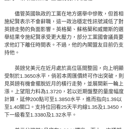
儘管英國執政的工黨在地方選舉中慘敗，但首相
施紀賢表示不會辭職，這一政治穩定性訊號減低了對
英鎊走勢的負面影響。英格蘭、蘇格蘭和威爾斯的選
舉結果令施紀賢承受更大壓力，部分工黨國會議員要
求他訂下離任時間表。不過，他的內閣盟友目前仍支
持他。
英鎊兌美元在近月處於高位區間整固，向上明顯
受制於1.3650水平，倘若本周匯價終可作出突破，則
見英鎊有機會擺脫近月的橫行走勢，並展開新一輪上
漲。上望阻力料為1.3720，若以近期盤整的量度幅度
計算，延伸200點可至1.3850水平，進而指向1.39以
至1.40關口。支持位回看25天平均線1.35及1.3450，
下一級看至1.3380及1.32水平。