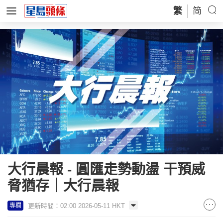
繁
简
大行晨報 - 圓匯走勢動盪 干預威
脅猶存｜大行晨報
更新時間：02:00 2026-05-11 HKT
專欄