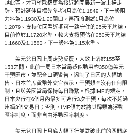
越此區，才可望歐羅更為接近將開展新一波上揚走
勢。預計延伸目標先參考4月高位1.1849，下一級阻
力料為1.1930及1.20關口，再而將測試1月高位
1.2079。支持位回看近期可一路守住的25天平均線，
目前位於1.1720水準，較大支撐預估在250天平均線
1.1660及1.1580，下一級料為1.15水準。
美元兌日圓上周走勢反覆，大致上落於155至
158之間，此前一周日本當局疑似動用約350億美元
干預匯市，並配合口頭警告，遏制了日圓的大幅拋
售。日本首席貨幣外交官表示，干預頻率沒有任何限
制，且與美國當局保持每日聯繫。根據IMF的規定，
日本央行在6個月內最多可進行3次干預，每次不超過
連續3個交易日；否則，IMF傾向於將其歸類為浮動
匯率制度，而非自由浮動匯率制度。
美元兌日圓上月底大幅下行並跌破此前的區間底