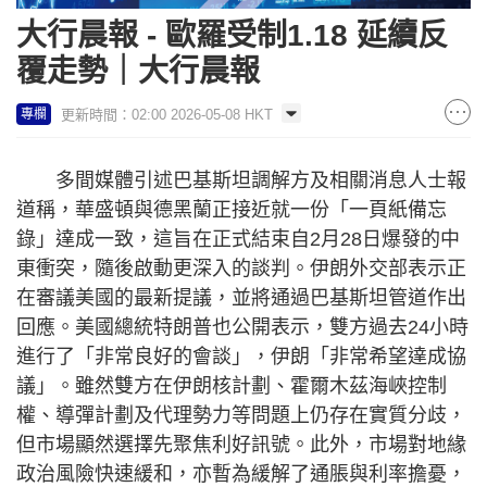
大行晨報 - 歐羅受制1.18 延續反
覆走勢｜大行晨報
更新時間：02:00 2026-05-08 HKT
專欄
多間媒體引述巴基斯坦調解方及相關消息人士報
道稱，華盛頓與德黑蘭正接近就一份「一頁紙備忘
錄」達成一致，這旨在正式結束自2月28日爆發的中
東衝突，隨後啟動更深入的談判。伊朗外交部表示正
在審議美國的最新提議，並將通過巴基斯坦管道作出
回應。美國總統特朗普也公開表示，雙方過去24小時
進行了「非常良好的會談」，伊朗「非常希望達成協
議」。雖然雙方在伊朗核計劃、霍爾木茲海峽控制
權、導彈計劃及代理勢力等問題上仍存在實質分歧，
但市場顯然選擇先聚焦利好訊號。此外，市場對地緣
政治風險快速緩和，亦暫為緩解了通脹與利率擔憂，