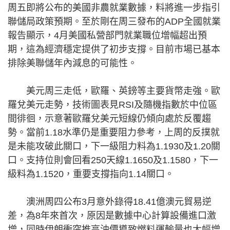
周五即將公布的美國非農就業數據，料將進一步指引
聯儲局政策預期。至於剛在周三發布的ADP全國就業
報告顯示，4月美國私營部門就業職位增幅超出預
期，這為經濟穩定提供了初步支撐。目前市場已基本
排除美聯儲年內減息的可能性。
美元周三走低，歐羅、英鎊等主要貨幣走強。歐
羅兌美元走勢，技術圖表見RSI及隨機指數於中位區
間徘徊，示意著歐羅兌美元短線仍傾向處於反覆趨
勢。當前1.18水準仍是重要阻力參考，上周的反撲就
是未能攻破此關口，下一級阻力料為1.1930及1.20關
口。支持位則會回看250天線1.1650及1.1580，下一
級料為1.1520，重要支撐指向1.14關口。
澳洲周四公布3月意外錄得18.41億澳元貿易逆
差，為8年來首次，原因是數據中心計算設備進口激
增，同時伊朗衝突推高油價導致燃料運輸量也大幅增