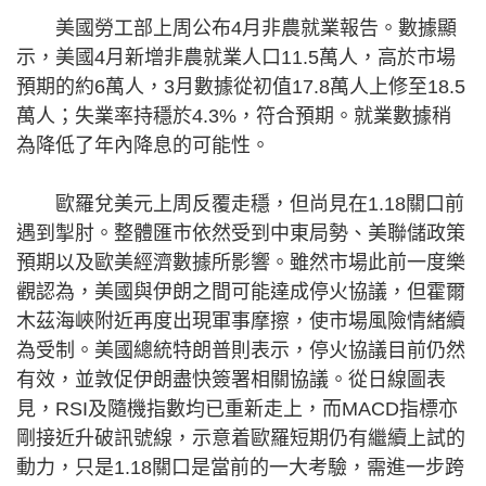
美國勞工部上周公布4月非農就業報告。數據顯
示，美國4月新增非農就業人口11.5萬人，高於市場
預期的約6萬人，3月數據從初值17.8萬人上修至18.5
萬人；失業率持穩於4.3%，符合預期。就業數據稍
為降低了年內降息的可能性。
歐羅兌美元上周反覆走穩，但尚見在1.18關口前
遇到掣肘。整體匯市依然受到中東局勢、美聯儲政策
預期以及歐美經濟數據所影響。雖然市場此前一度樂
觀認為，美國與伊朗之間可能達成停火協議，但霍爾
木茲海峽附近再度出現軍事摩擦，使市場風險情緒續
為受制。美國總統特朗普則表示，停火協議目前仍然
有效，並敦促伊朗盡快簽署相關協議。從日線圖表
見，RSI及隨機指數均已重新走上，而MACD指標亦
剛接近升破訊號線，示意着歐羅短期仍有繼續上試的
動力，只是1.18關口是當前的一大考驗，需進一步跨