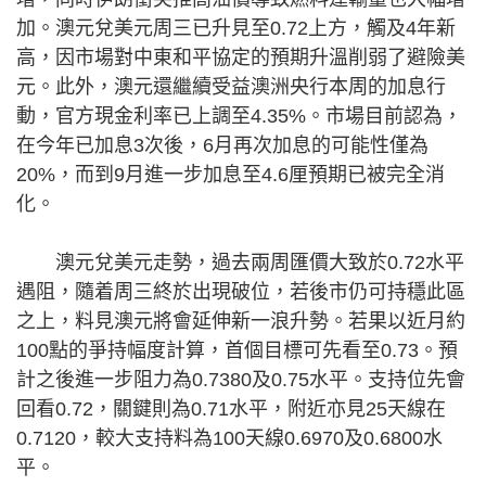
加。澳元兌美元周三已升見至0.72上方，觸及4年新
高，因市場對中東和平協定的預期升溫削弱了避險美
元。此外，澳元還繼續受益澳洲央行本周的加息行
動，官方現金利率已上調至4.35%。市場目前認為，
在今年已加息3次後，6月再次加息的可能性僅為
20%，而到9月進一步加息至4.6厘預期已被完全消
化。
澳元兌美元走勢，過去兩周匯價大致於0.72水平
遇阻，隨着周三終於出現破位，若後市仍可持穩此區
之上，料見澳元將會延伸新一浪升勢。若果以近月約
100點的爭持幅度計算，首個目標可先看至0.73。預
計之後進一步阻力為0.7380及0.75水平。支持位先會
回看0.72，關鍵則為0.71水平，附近亦見25天線在
0.7120，較大支持料為100天線0.6970及0.6800水
平。