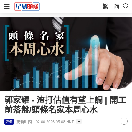
繁
简
郭家耀 - 渣打估值有望上調 | 開工
前落盤/頭條名家本周心水
更新時間：02:00 2026-05-08 HKT
專欄