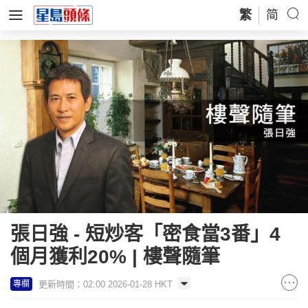
繁
简
張日強 - 短炒客「密食當3番」4
個月獲利20% | 樓聲隨筆
更新時間：02:00 2026-01-28 HKT
專欄