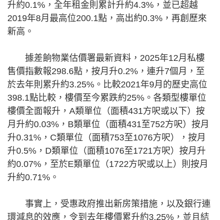
升約0.1%，全年租金則累計升約4.3%，並已超越
2019年8月最高位200.1點，高出約0.3%，再創歷來
新高。
據差餉物業估價署最新資料，2025年12月私樓
售價指數報298.6點，按月升0.2%，連升7個月，至
於去年則累升約3.25%。比較2021年9月的歷史高位
398.1點比較，樓價至今累跌約25%。各類型樓單位
樓價全面報升，A類單位（面積431方呎或以下）按
月升約0.03%，B類單位（面積431至752方呎）按月
升0.31%，C類單位（面積753至1076方呎），按月
升0.5%，D類單位（面積1076至1721方呎）按月升
約0.07%，至於E類單位（1722方呎或以上）則按月
升約0.71%。
事實上，受惠政府推出新房策措施，以及銀行連
環減息的效應，令到去年樓價累升約3.25%，並且結