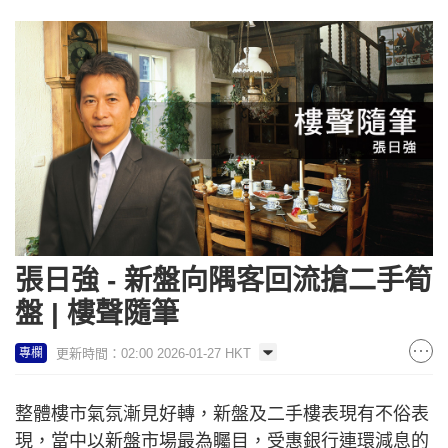
張日強 - 新盤向隅客回流搶二手筍
盤 | 樓聲隨筆
更新時間：02:00 2026-01-27 HKT
專欄
整體樓市氣氛漸見好轉，新盤及二手樓表現有不俗表
現，當中以新盤市場最為矚目，受惠銀行連環減息的