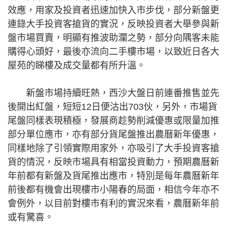
效應，用家及投資者迅速加快入市步伐，部分新盤更
連錄大手投資客搶貨的實況，反映投資者大舉參與新
盤市場買賣，明顯有推波助瀾之勢，部分向隅客未能
購得心頭好，最後亦流向二手樓市場，以致近日各大
屋苑的睇樓及成交量都有所升溫。
新盤市場持續旺熱，西沙大盤日前連番推售並先
後開出紅盤，短短12日便沽出703伙，另外，市場貨
尾盤同樣表現積極，發展商趁勢削減優惠或限量加推
部分單位應市，亦有部分貨尾盤推出農曆新年優惠，
同樣地除了引領實際用家外，亦吸引了大手投資客搶
貨的情況，反映市場具有相當投資動力，預期農曆新
年前都有新盤及貨尾推出應市，特別是每年農曆新年
前後都有機會出現樓市小陽春的局面，相信今年亦不
會例外，以目前對樓市有利的實況來看，農曆新年前
或有驚喜。