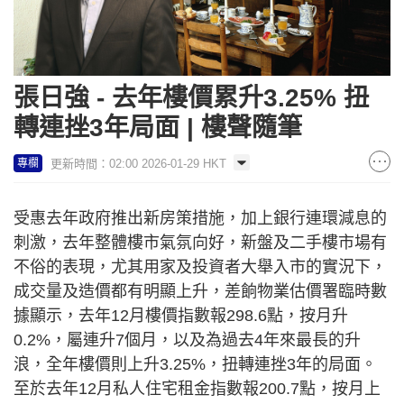
張日強 - 去年樓價累升3.25% 扭
轉連挫3年局面 | 樓聲隨筆
更新時間：02:00 2026-01-29 HKT
專欄
受惠去年政府推出新房策措施，加上銀行連環減息的
刺激，去年整體樓市氣氛向好，新盤及二手樓市場有
不俗的表現，尤其用家及投資者大舉入市的實況下，
成交量及造價都有明顯上升，差餉物業估價署臨時數
據顯示，去年12月樓價指數報298.6點，按月升
0.2%，屬連升7個月，以及為過去4年來最長的升
浪，全年樓價則上升3.25%，扭轉連挫3年的局面。
至於去年12月私人住宅租金指數報200.7點，按月上