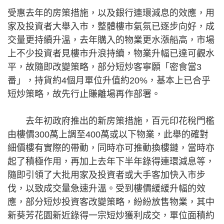
受惠去年的房策措施，以及銀行連環減息的效應，用
家及投資者大舉入市，整體樓市氣氛已逐步向好，成
交量更持續升溫，去年購入的物業更水漲船高，市場
上不少投資者見樓市升浪持續，物業升幅已達可觀水
平，故隨即改變策略，部分短炒客寧願「密食當3
番」，持貨約4個月單位升值約20%，基本上已合乎
短炒策略，故先行止賺離場再作部署。
去年初政府推出的新房策措施，百元印花稅門檻
由樓價300萬上調至400萬或以下物業，此舉的確對
細價樓有實際的帶動，同時亦可推動換樓鏈，當時亦
起了積極作用，再加上去年下半年錄得連環減息等，
隨即引領了大批用家及投資者或大手客加快入市步
伐，以致成交量急速升溫。受到樓價緩緩升幅的效
應，部分短炒投資客改變策略，紛紛放售物業，其中
新葵芳花園新近錄得一宗短炒獲利成交，單位面積約