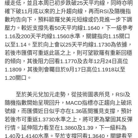
緩走低，並且本周已初步跌破25天平均線，同時亦明
確下破11月底以來的上升趨向線，再而RSI及隨機指
數均告向下，預料歐羅兌美元短線或仍見進一步下調
壓力。較近支撐先看50天平均線1.1640，下一級參考
1.16及200天平均線1.1560水準，關鍵指向1.15關口
以至1.14。至於向上會以25天平均線1.1730為依據，
若後市匯價可重返此區之上，則可望歐羅有重新回穩
的傾向，其後阻力回看1.1770及去年12月24日高位
1.1809，其後則會矚目於9月17日高位1.1918以至
1.20關口。
至於美元兌加元走勢，從技術圖表所見，RSI及
隨機指數開始呈現回升，MACD指標亦正趨向上破訊
號線，而匯價近日似乎亦在1.36區間獲見支撐，預計
若後市可重返1.3730水準之上，將可更為鞏固其反彈
行情。延伸阻力看至在1.3860及1.39，下一級料為
1.40及1.4140水準。至於支撐回看1.3640，關鍵看至