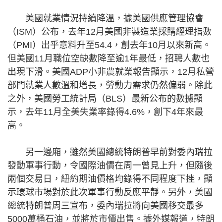
美國就業情況持續降溫，據美國供應管理協會
（ISM）公布，去年12月美國非製造業採購經理指數
（PMI）出乎意料升至54.4，創去年10月以來新高。
但美國11月職位空缺數降至逾1年最低，招聘人數也
出現下滑。美國ADP小非農就業報告顯示，12月私營
部門就業人數溫和增長，勞動力需求仍然偏弱。除此
之外，美國勞工統計局（BLS）最新公布的數據顯
示，去年11月全美失業率錄得4.6%，創下4年來最
高。
另一邊廂，雖然美國總統特朗普早前對委內瑞拉
發動軍事行動，令國際油價在周一曾見上升，但隨後
兩個交易日，紐約期油價格均錄得不同程度下挫，顯
示環球市場對於此次軍事行動反應平靜。另外，美國
總統特朗普周三宣布，委內瑞拉將向美國移交最多
5000萬桶石油，並將於市價出售。據外媒報道，特朗