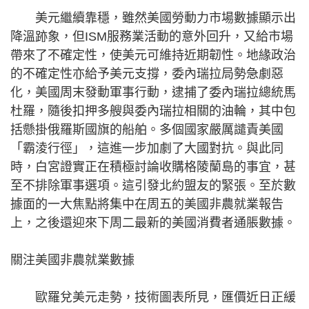
美元繼續靠穩，雖然美國勞動力市場數據顯示出
降溫跡象，但ISM服務業活動的意外回升，又給市場
帶來了不確定性，使美元可維持近期韌性。地緣政治
的不確定性亦給予美元支撐，委內瑞拉局勢急劇惡
化，美國周末發動軍事行動，逮捕了委內瑞拉總統馬
杜羅，隨後扣押多艘與委內瑞拉相關的油輪，其中包
括懸掛俄羅斯國旗的船舶。多個國家嚴厲譴責美國
「霸淩行徑」，這進一步加劇了大國對抗。與此同
時，白宮證實正在積極討論收購格陵蘭島的事宜，甚
至不排除軍事選項。這引發北約盟友的緊張。至於數
據面的一大焦點將集中在周五的美國非農就業報告
上，之後還迎來下周二最新的美國消費者通脹數據。
關注美國非農就業數據
歐羅兌美元走勢，技術圖表所見，匯價近日正緩