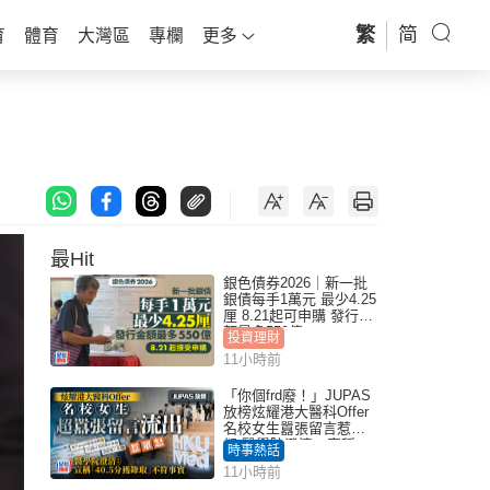
繁
简
育
體育
大灣區
專欄
更多
最Hit
銀色債券2026｜新一批
銀債每手1萬元 最少4.25
厘 8.21起可申購 發行金
額最多550億
投資理財
11小時前
「你個frd廢！」JUPAS
放榜炫耀港大醫科Offer
名校女生囂張留言惹眾
怒 醫學院澄清：宣稱
時事熱話
「40.5分獲錄取」不符事
11小時前
實｜Juicy叮