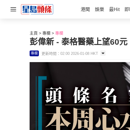
港聞
娛樂
最Hit
即
主頁
專欄
專欄
彭偉新 - 泰格醫藥上望60元
更新時間：02:00 2026-01-08 HKT
專欄