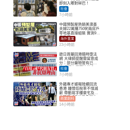
即刻入嚟對冧巴！
社會
7小時前
中國預製屋熱銷美澳墨
夫婦22萬購750呎兩房戶
零地基直接組裝 實測9個
月激讚
海外置業
23小時前
遊日買藥回港隨時墮法
網 大律師提醒需留意成
分：部分藥物管有已違
法 代朋友買可抗辯？
社會
7小時前
外籍專才據報陸續回流
香港 鍾情低稅率不惜減
薪 帶動寫字樓豪宅及學
位競爭「香港已重現生
商業創科
機」
14小時前