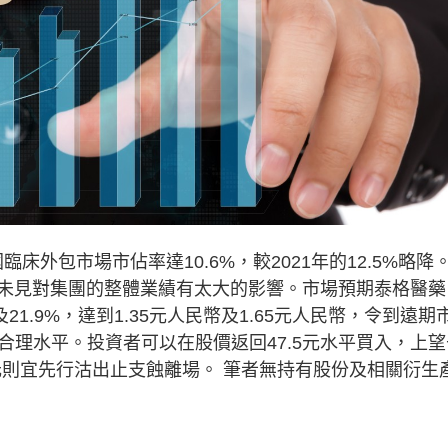
床外包市場市佔率達10.6%，較2021年的12.5%略降
未見對集團的整體業績有太大的影響。市場預期泰格醫藥
及21.9%，達到1.35元人民幣及1.65元人民幣，令到遠期
算合理水平。投資者可以在股價返回47.5元水平買入，上望
5元則宜先行沽出止支蝕離場。 筆者無持有股份及相關衍生