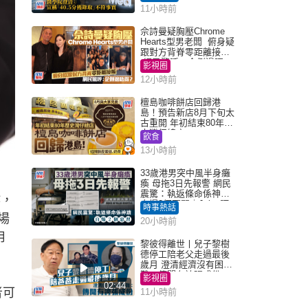
「40.5分獲錄取」不符事
11小時前
實｜Juicy叮
佘詩曼疑胸壓Chrome
Hearts型男老闆 俯身疑
跟對方背脊零距離接觸
網民驚呼：企側邊唔
影視圈
得？
12小時前
檀島咖啡餅店回歸港
島！預告新店8月下旬太
古重開 年初結束80年歷
史灣仔總店
飲食
13小時前
33歲港男突中風半身癱
瘓 母拖3日先報警 網民
震驚：執返條命係神蹟
作，
自爆2個惡習｜Juicy叮
時事熱話
場
20小時前
用
黎彼得離世丨兒子黎樹
德停工陪老父走過最後
歲月 澄清經濟沒有困
難：傳聞有誇張成份
影視圈
02:44
者可
11小時前