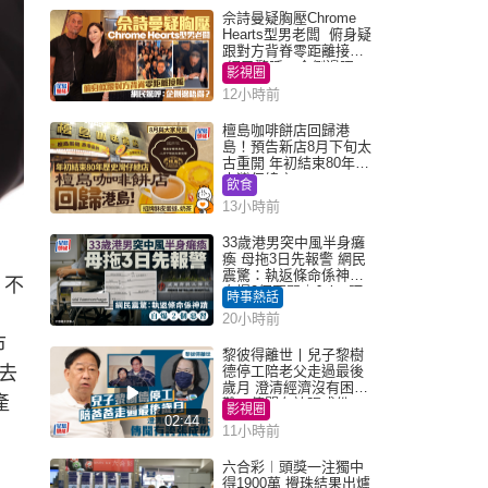
佘詩曼疑胸壓Chrome
Hearts型男老闆 俯身疑
跟對方背脊零距離接觸
網民驚呼：企側邊唔
影視圈
得？
12小時前
檀島咖啡餅店回歸港
島！預告新店8月下旬太
古重開 年初結束80年歷
史灣仔總店
飲食
13小時前
33歲港男突中風半身癱
瘓 母拖3日先報警 網民
震驚：執返條命係神蹟
。不
自爆2個惡習｜Juicy叮
時事熱話
20小時前
市
黎彼得離世丨兒子黎樹
去
德停工陪老父走過最後
歲月 澄清經濟沒有困
產
難：傳聞有誇張成份
影視圈
02:44
11小時前
六合彩︱頭獎一注獨中
得1900萬 攪珠結果出爐