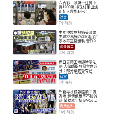
六合彩︱頭獎一注獨中
得1900萬 攪珠結果出爐
即刻入嚟對冧巴！
社會
7小時前
中國預製屋熱銷美澳墨
夫婦22萬購750呎兩房戶
零地基直接組裝 實測9個
月激讚
海外置業
23小時前
遊日買藥回港隨時墮法
網 大律師提醒需留意成
分：部分藥物管有已違
法 代朋友買可抗辯？
社會
7小時前
外籍專才據報陸續回流
香港 鍾情低稅率不惜減
薪 帶動寫字樓豪宅及學
位競爭「香港已重現生
商業創科
機」
14小時前