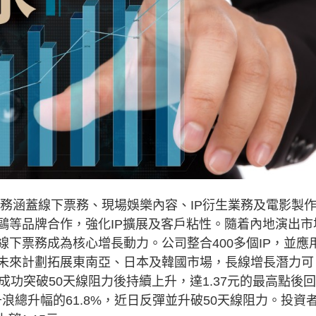
務涵蓋線下票務、現場娛樂內容、IP衍生業務及電影製
麗鷗等品牌合作，強化IP擴展及客戶粘性。隨着內地演出市
線下票務成為核心增長動力。公司整合400多個IP，並應
。未來計劃拓展東南亞、日本及韓國市場，長線增長潛力可
，成功突破50天線阻力後持續上升，達1.37元的最高點後回
浪總升幅的61.8%，近日反彈並升破50天線阻力。投資