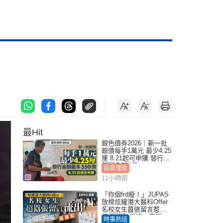
最Hit
銀色債券2026｜新一批
銀債每手1萬元 最少4.25
厘 8.21起可申購 發行金
額最多550億
投資理財
11小時前
「你個frd廢！」JUPAS
放榜炫耀港大醫科Offer
名校女生囂張留言惹眾
怒 醫學院澄清：宣稱
時事熱話