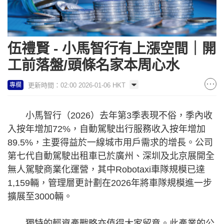
伍禮賢 - 小馬智行有上漲空間｜開
工前落盤/頭條名家本周心水
更新時間：02:00 2026-01-06 HKT
專欄
小馬智行（2026）去年第3季表現不俗，季內收
入按年增加72%，自動駕駛出行服務收入按年增加
89.5%，主要得益於一線城市用戶需求的增長。公司
第七代自動駕駛出租車已於廣州、深圳及北京展開全
無人駕駛商業化運營，其中Robotaxi車隊規模已達
1,159輛，管理層更計劃在2026年將車隊規模進一步
擴展至3000輛。
獨特的輕資產戰略亦值得大家留意。此產業的公