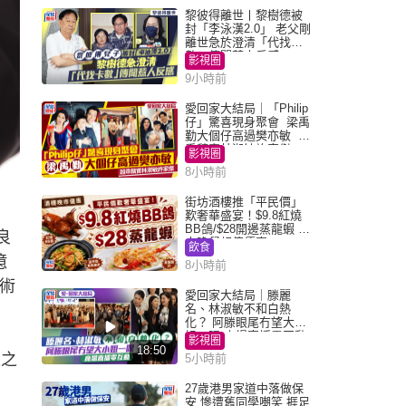
黎彼得離世丨黎樹德被
封「李泳漢2.0」 老父剛
離世急於澄清「代找卡
數」傳聞惹人反感
影視圈
9小時前
愛回家大結局｜「Philip
仔」驚喜現身聚會 梁禹
勤大個仔高過樊亦敏 超
乖黐實林淑敏許家傑
影視圈
8小時前
街坊酒樓推「平民價」
歎奢華盛宴！$9.8紅燒
BB鴿/$28開邊蒸龍蝦 3
良
大晚餐超值優惠
飲食
億
8小時前
技術
愛回家大結局｜滕麗
名、林淑敏不和白熱
化？ 阿滕眼尾冇望大小
姐一眼 商場直播零互動
影視圈
18:50
晨之
5小時前
27歲港男家道中落做保
安 慘遭舊同學嘲笑 捱足