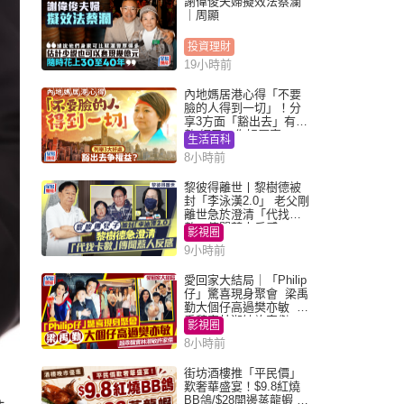
謝偉俊夫婦擬效法蔡瀾
｜周顯
投資理財
19小時前
內地媽居港心得「不要
臉的人得到一切」！分
享3方面「豁出去」有著
數 網民：你好厲害
生活百科
8小時前
黎彼得離世丨黎樹德被
封「李泳漢2.0」 老父剛
離世急於澄清「代找卡
數」傳聞惹人反感
影視圈
9小時前
愛回家大結局｜「Philip
仔」驚喜現身聚會 梁禹
勤大個仔高過樊亦敏 超
乖黐實林淑敏許家傑
影視圈
8小時前
街坊酒樓推「平民價」
歎奢華盛宴！$9.8紅燒
BB鴿/$28開邊蒸龍蝦 3