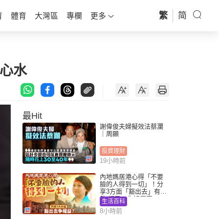
繁
简
育
體育
大灣區
專欄
更多
周心水
最Hit
謝偉俊夫婦擬效法蔡瀾
｜周顯
投資理財
19小時前
內地媽居港心得「不要
臉的人得到一切」！分
享3方面「豁出去」有著
數 網民：你好厲害
生活百科
8小時前