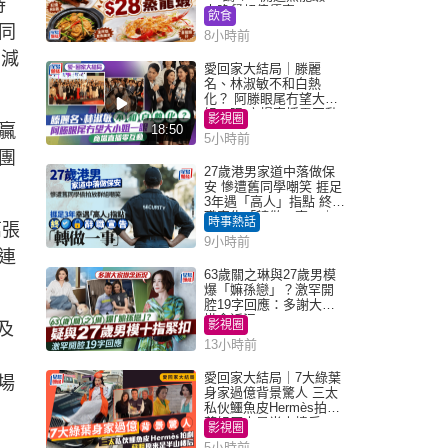
持
大晚餐超值優惠
飲食
同
8小時前
月減
愛回家大結局｜滕麗
名、林淑敏不和白熱
化？ 阿滕眼尾冇望大小
姐一眼 商場直播零互動
影視圈
贏
18:50
5小時前
團
27歲港男家道中落做保
安 慘遭舊同學嘲笑 捱足
3年遇「高人」指點 終辭
職宣告「轉做一事」｜
時事熱話
萬張
Juicy叮
9小時前
連
63歲關之琳與27歲男模
爆「嫲孫戀」？激罕開
腔19字回應：多謝大家
掛念近況
影視圈
及
13小時前
愛回家大結局｜7大綠葉
場
身家過億背景驚人 三太
私伙鱷魚皮Hermès拍劇
蘇姐原來是半山樓后
影視圈
5小時前