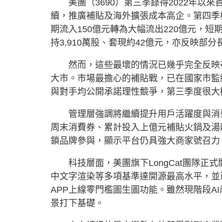
美團（3690）第三季錄得2022年以
續，推廣補貼及海外擴張成本高企。第四季
期流入150億元轉為大幅流出220億元，短期
持3,910萬股、套現約42億元，亦反映部
然而，這些最壞的情況已幾乎完全反映在
大市。市場最擔心的補貼戰，已在國家市監
與對手均公開承諾理性競爭，第三季度很大
管理層強調將繼續提升用戶活躍度與消費頻
周末消費券、累計投入上億元補貼火鍋及湯
鎖品牌參與，顯示平台仍具強大商家號召力
科技層面，美團旗下LongCat團隊正式開源
中文字渲染等多項基準達開源最高水平，並已於
APP上線零門檻圖生圖功能。雖然現階段A
景打下基礎。