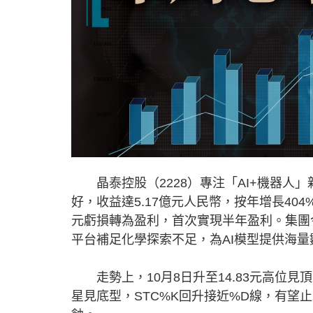
晶泰控股（2228）專注「AI+機器人
好，收益達5.17億元人民幣，按年增長404
元虧損轉為盈利，首次實現半年盈利。集團今年收購英
平台補足化學探索不足，為AI模型提供海
走勢上，10月8日升至14.83元高位見
星見底型，STC%K回升接近%D線，有望止跌