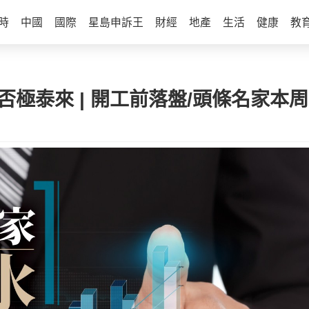
時
中國
國際
星島申訴王
財經
地產
生活
健康
教
望否極泰來 | 開工前落盤/頭條名家本