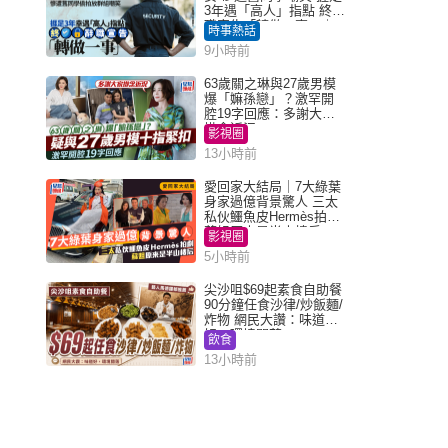
3年遇「高人」指點 終辭
職宣告「轉做一事」｜
時事熱話
Juicy叮
9小時前
63歲關之琳與27歲男模
爆「嫲孫戀」？激罕開
腔19字回應：多謝大家
掛念近況
影視圈
13小時前
愛回家大結局｜7大綠葉
身家過億背景驚人 三太
私伙鱷魚皮Hermès拍劇
蘇姐原來是半山樓后
影視圈
5小時前
尖沙咀$69起素食自助餐
90分鐘任食沙律/炒飯麵/
炸物 網民大讚：味道
好，環境闊落
飲食
13小時前