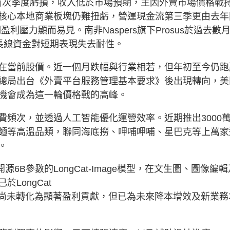
來首次季度虧損，收入低於市場預期，主因外賣市場價格戰
核心本地商業板塊仍難扭虧，營運現金流第三季更由去年
盈利壓力顯而易見。南非Naspers旗下Prosus於過去數
分長線資金對短期表現失去耐性。
當前股價。近一個月跌幅與行業相若，但年初至今仍跑
總局出台《外賣平台服務管理基本要求》後出現轉向，美
機會成為這一輪價格戰的高峰。
次，並透過人工智能優化運營效率。近期推出3000
麵等高溫品類，聯同海底撈、呷哺呷哺、星巴克等上萬家
。
6B參數的LongCat-Image模型，在文生圖、圖像編輯
LongCat
I尚未轉化為顯著盈利貢獻，但已為未來降本增效及新業務