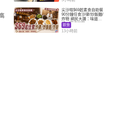
尖沙咀$69起素食自助餐
90分鐘任食沙律/炒飯麵/
高
炸物 網民大讚：味道
好，環境闊落
飲食
13小時前