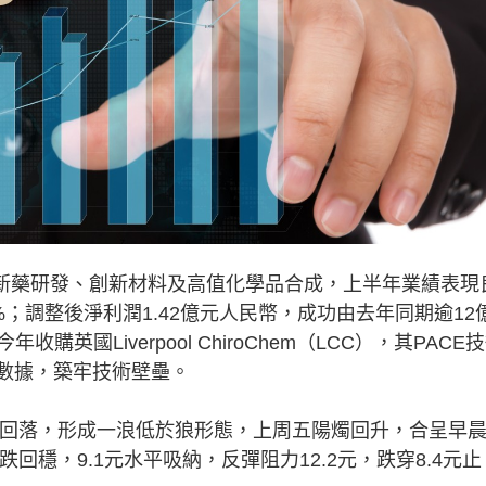
」新藥研發、創新材料及高值化學品合成，上半年業績表現
%；調整後淨利潤1.42億元人民幣，成功由去年同期逾12
國Liverpool ChiroChem（LCC），其PACE
量數據，築牢技術壁壘。
頂回落，形成一浪低於狼形態，上周五陽燭回升，合呈早
回穩，9.1元水平吸納，反彈阻力12.2元，跌穿8.4元止