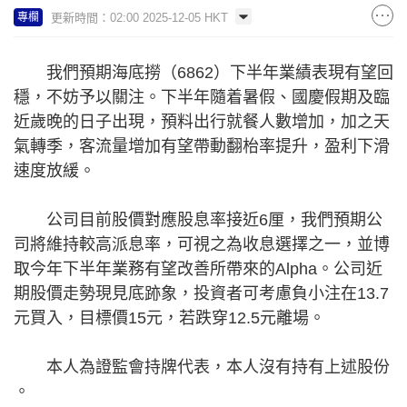
更新時間：02:00 2025-12-05 HKT
專欄
我們預期海底撈（6862）下半年業績表現有望回
穩，不妨予以關注。下半年隨着暑假、國慶假期及臨
近歲晚的日子出現，預料出行就餐人數增加，加之天
氣轉季，客流量增加有望帶動翻枱率提升，盈利下滑
速度放緩。
公司目前股價對應股息率接近6厘，我們預期公
司將維持較高派息率，可視之為收息選擇之一，並博
取今年下半年業務有望改善所帶來的Alpha。公司近
期股價走勢現見底跡象，投資者可考慮負小注在13.7
元買入，目標價15元，若跌穿12.5元離場。
本人為證監會持牌代表，本人沒有持有上述股份​​
。