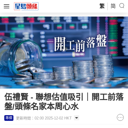
繁
简
伍禮賢 - 聯想估值吸引｜開工前落
盤/頭條名家本周心水
更新時間：02:00 2025-12-02 HKT
專欄