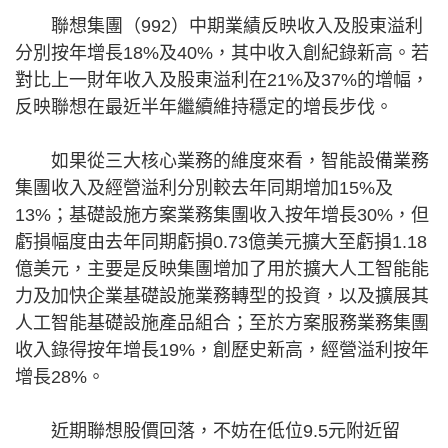
聯想集團（992）中期業績反映收入及股東溢利
分別按年增長18%及40%，其中收入創紀錄新高。若
對比上一財年收入及股東溢利在21%及37%的增幅，
反映聯想在最近半年繼續維持穩定的增長步伐。
如果從三大核心業務的維度來看，智能設備業務
集團收入及經營溢利分別較去年同期增加15%及
13%；基礎設施方案業務集團收入按年增長30%，但
虧損幅度由去年同期虧損0.73億美元擴大至虧損1.18
億美元，主要是反映集團增加了用於擴大人工智能能
力及加快企業基礎設施業務轉型的投資，以及擴展其
人工智能基礎設施產品組合；至於方案服務業務集團
收入錄得按年增長19%，創歷史新高，經營溢利按年
增長28%。
近期聯想股價回落，不妨在低位9.5元附近留