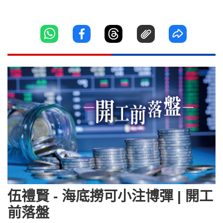
伍禮賢 - 海底撈可小注博彈 | 開工
前落盤