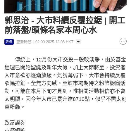
郭思治 - 大市料續反覆拉鋸 | 開工
前落盤/頭條名家本周心水
更新時間：02:00 2025-12-08 HKT
專欄
傳統上，12月份大市交投一般較淡靜，由於基金
經理已開始聖誕及新年大假，加上大節將至，投資者
入市意欲亦逐漸放緩。氣氛薄弱下，大市會持續反覆
窄幅拉鋸，全無方向感。至於市場期待之粉飾櫥窗活
動，可能在本月下旬才見到，惟相關活動相信亦不會
太明顯，因今年大市已累升達8710點，似乎不需太刻
意粉飾。
致富證券
市務總監