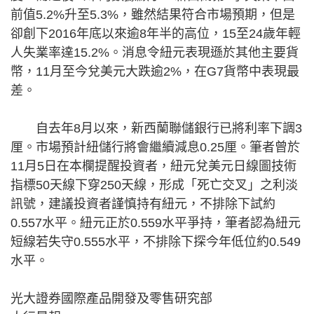
前值5.2%升至5.3%，雖然結果符合市場預期，但是
卻創下2016年底以來逾8年半的高位，15至24歲年輕
人失業率達15.2%。消息令紐元表現遜於其他主要貨
幣，11月至今兌美元大跌逾2%，在G7貨幣中表現最
差。
自去年8月以來，新西蘭聯儲銀行已將利率下調3
厘。市場預計紐儲行將會繼續減息0.25厘。筆者曾於
11月5日在本欄提醒投資者，紐元兌美元日線圖技術
指標50天線下穿250天線，形成「死亡交叉」之利淡
訊號，建議投資者謹慎持有紐元，不排除下試約
0.557水平。紐元正於0.559水平爭持，筆者認為紐元
短線若失守0.555水平，不排除下探今年低位約0.549
水平。
光大證券國際產品開發及零售研究部