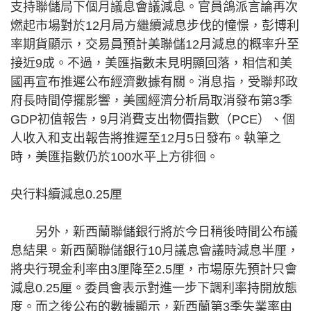
支持聯儲局下個月議息會議減息。官員鴿派言論再次
燃起市場對於12月局方繼續減息步伐的憧憬，彭博利
率期貨顯示，交易員預計美聯儲12月減息的概率升至
接近9成。不過，美匯指數未見明顯回落，相信和美
國再宣布推遲公布經濟數據有關。消息指，受聯邦政
府長時間停擺影響，美國經濟分析局取消發布第3季
GDP初值報告，9月消費支出物價指數（PCE）、個
人收入和支出報告將推遲至12月5日發布。執筆之
時，美匯指數仍於100水平上方徘徊。
央行料續減息0.25厘
另外，新西蘭聯儲銀行將於今日稍後時間公布議
息結果。新西蘭聯儲銀行10月議息會議時減息半厘，
將央行現金利率由3厘降至2.5厘，市場原先預計只會
減息0.25厘。委員會表示對進一步下調利率持開放態
度。而之後公布的數據顯示，新西蘭第3季失業率由