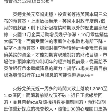
報告將於12月18日公布。
英鎊兌美元窄幅走穩，投資者等待英國本周三公
布的預算案。上周數據顯示，英國本財政年度前7個
月的借款額，創下除新冠疫情時期以外的歷史最高紀
錄。英國11月企業活動增長幾乎停滯，10月零售銷售
大幅下滑，而備受關注的家庭信心指數也有所下降。
展望本周預算案，英國財相李韻晴預計需要籌集數百
億英鎊的資金，才能如期實現她制訂的財政目標。市
場估計預算案將抑制明年的經濟增長前景，從而給予
英倫銀行帶來繼續降息的壓力。貨幣市場交易員目前
認為英倫銀行在12月降息的可能性超過80%。
英鎊兌美元近一周多的時間大致上落於1.3080至
1.32區間，而隨着前期攻頂不破，近日正處緩步回
落，並且帶動RSI及隨機指數亦相應回落，預料短期
匯價重新探底的機會較大，隨後1.30的心理關口更為