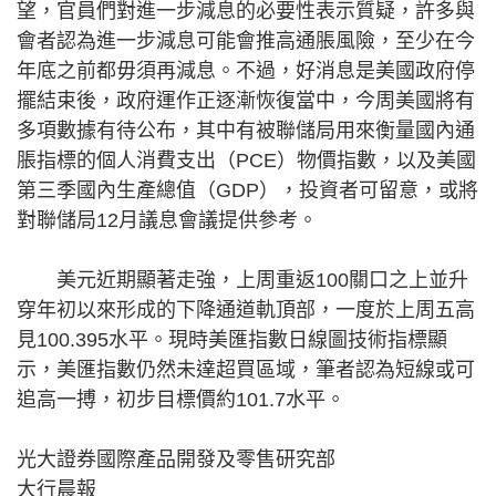
望，官員們對進一步減息的必要性表示質疑，許多與
會者認為進一步減息可能會推高通脹風險，至少在今
年底之前都毋須再減息。不過，好消息是美國政府停
擺結束後，政府運作正逐漸恢復當中，今周美國將有
多項數據有待公布，其中有被聯儲局用來衡量國內通
脹指標的個人消費支出（PCE）物價指數，以及美國
第三季國內生產總值（GDP），投資者可留意，或將
對聯儲局12月議息會議提供參考。
美元近期顯著走強，上周重返100關口之上並升
穿年初以來形成的下降通道軌頂部，一度於上周五高
見100.395水平。現時美匯指數日線圖技術指標顯
示，美匯指數仍然未達超買區域，筆者認為短線或可
追高一搏，初步目標價約101.7水平。
光大證券國際產品開發及零售研究部
大行晨報