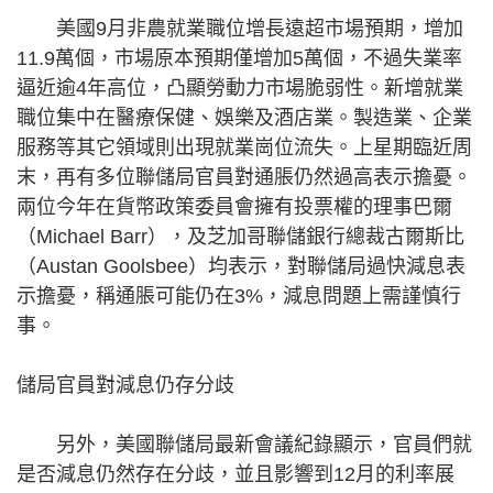
美國9月非農就業職位增長遠超市場預期，增加
11.9萬個，市場原本預期僅增加5萬個，不過失業率
逼近逾4年高位，凸顯勞動力市場脆弱性。新增就業
職位集中在醫療保健、娛樂及酒店業。製造業、企業
服務等其它領域則出現就業崗位流失。上星期臨近周
末，再有多位聯儲局官員對通脹仍然過高表示擔憂。
兩位今年在貨幣政策委員會擁有投票權的理事巴爾
（Michael Barr），及芝加哥聯儲銀行總裁古爾斯比
（Austan Goolsbee）均表示，對聯儲局過快減息表
示擔憂，稱通脹可能仍在3%，減息問題上需謹慎行
事。
儲局官員對減息仍存分歧
另外，美國聯儲局最新會議紀錄顯示，官員們就
是否減息仍然存在分歧，並且影響到12月的利率展