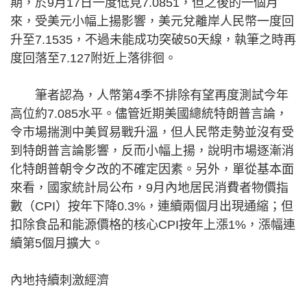
期，於9月17日一度低見7.0851，但之後的一個月
來，受美元小幅上揚影響，美元兌離岸人民幣一度回
升至7.1535，不過未能成功突破50天線，執筆之時再
度回落至7.127附近上落徘徊。
筆者認為，人幣第4季不排除有望再度測試今年
高位約7.085水平。儘管近期美國總統特朗普言論，
令市場揣測中美貿易戰升溫，但人民幣走勢並沒有受
到特朗普言論影響，反而小幅上揚，說明市場逐漸消
化特朗普朝令夕改的不確定因素。另外，單從基本面
來看，國家統計局公布，9月內地居民消費者物價指
數（CPI）按年下降0.3%，連續兩個月出現通縮；但
扣除食品和能源價格的核心CPI按年上漲1%，漲幅連
續第5個月擴大。
內地持續刺激經濟