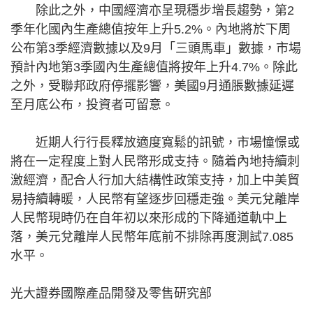
除此之外，中國經濟亦呈現穩步增長趨勢，第2
季年化國內生產總值按年上升5.2%。內地將於下周
公布第3季經濟數據以及9月「三頭馬車」數據，市場
預計內地第3季國內生產總值將按年上升4.7%。除此
之外，受聯邦政府停擺影響，美國9月通脹數據延遲
至月底公布，投資者可留意。
近期人行行長釋放適度寬鬆的訊號，市場憧憬或
將在一定程度上對人民幣形成支持。隨着內地持續刺
激經濟，配合人行加大結構性政策支持，加上中美貿
易持續轉暖，人民幣有望逐步回穩走強。美元兌離岸
人民幣現時仍在自年初以來形成的下降通道軌中上
落，美元兌離岸人民幣年底前不排除再度測試7.085
水平。
光大證券國際產品開發及零售研究部