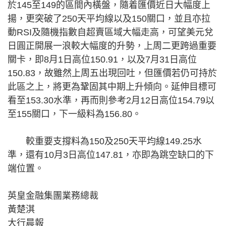
於145至149的區間內橫盤，隨着匯價近日大幅度上
揚，更突破了250天平均線以及150關口，並且亦拉
動RSI及隨機指數自超賣區域大幅走高，可望美元兌
日圓正開展一浪較大幅度的升勢，上周二更跨過重要
關卡，即8月1日高位150.91，以及7月31日高位
150.83，故雖然上周五出現回吐，但匯價若仍可持於
此區之上，將更為鞏固其中期上升傾向。延伸目標可
看至153.30水準，再而則參考2月12日高位154.79以
至155關口，下一級料為156.80。
較重要支撐料為150及250天平均線149.25水
準，還有10月3日高位147.81，亦即為跳空缺口的下
端位置。
英皇金融集團業務總裁
黃楚淇
大行晨報