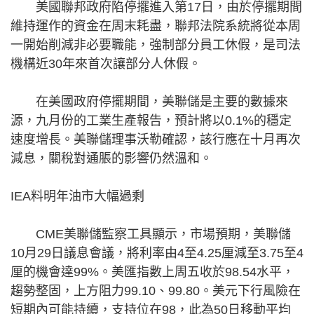
美國聯邦政府陷停擺進入第17日，由於停擺期間
維持運作的資金在周末耗盡，聯邦法院系統將從本周
一開始削減非必要職能，強制部分員工休假，是司法
機構近30年來首次讓部分人休假。
在美國政府停擺期間，美聯儲是主要的數據來
源，九月份的工業生產報告，預計將以0.1%的穩定
速度增長。美聯儲理事沃勒確認，該行應在十月再次
減息，關稅對通脹的影響仍然溫和。
IEA料明年油市大幅過剩
CME美聯儲監察工具顯示，市場預期，美聯儲
10月29日議息會議，將利率由4至4.25厘減至3.75至4
厘的機會達99%。美匯指數上周五收於98.54水平，
趨勢整固，上方阻力99.10、99.80。美元下行風險在
短期內可能持續，支持位在98，此為50日移動平均